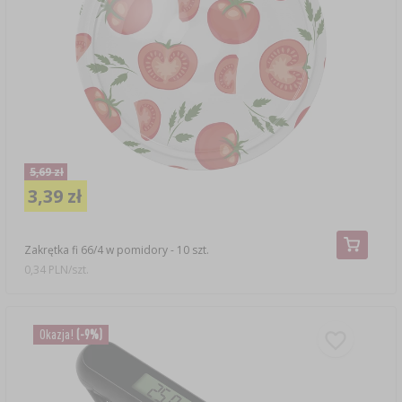
5,69 zł
3,39 zł
Zakrętka fi 66/4 w pomidory - 10 szt.
0,34 PLN/szt.
Okazja!
(-9%)