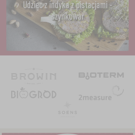
Udziec z indyka z pistacjami -
szynkowar