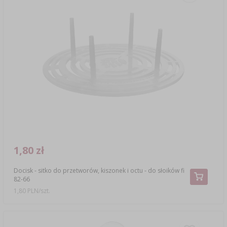
1,80 zł
Docisk - sitko do przetworów, kiszonek i octu - do słoików fi
82-66
1,80 PLN/szt.