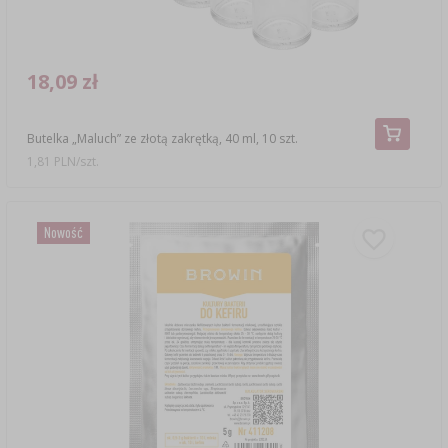
PEKLE, MARYNATY I ZIOŁA
SUBSTANCJE DODATKOWE
GADŻETY DOMOWE
›
MIERNIKI, WSKAŹNIKI
KULTURY BAKTERII
ETYKIETY
MOTORYZACJA
›
BUTELKI
18,09 zł
LITERATURA WĘDLINIARSTWO
BADANIA ALKOHOLU
GĄSIORY
Butelka „Maluch” ze złotą zakrętką, 40 ml, 10 szt.
1,81 PLN/szt.
AROMATY DYMU WĘDZARNICZEGO
LITERATURA
REGAŁY
Nowość
AROMATYZACJA
LITERATURA
BADANIA WINA
ETYKIETY