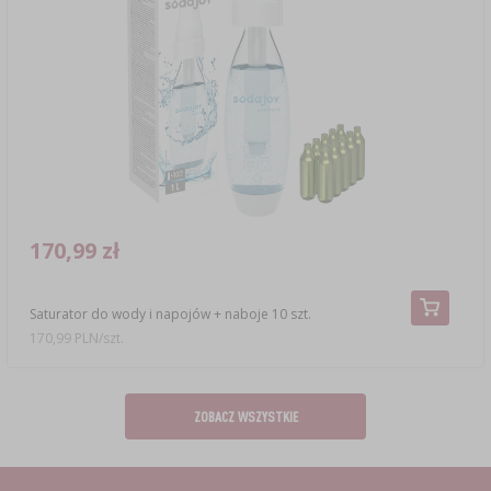
170,99 zł
Saturator do wody i napojów + naboje 10 szt.
170,99 PLN/szt.
ZOBACZ WSZYSTKIE