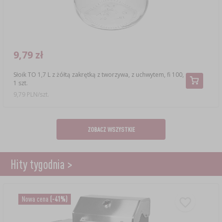
9,79 zł
Słoik TO 1,7 L z żółtą zakrętką z tworzywa, z uchwytem, fi 100,
1 szt.
9,79 PLN/szt.
ZOBACZ WSZYSTKIE
Hity tygodnia >
Nowa cena
(-41%)