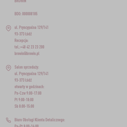
BROWIN
BDO: 000008185
ul. Pryncypalna 129/141
93-373 Łódź
Recepcja:
tel.:+48 42 23 23 200
browin@browin.pl
Salon sprzedaży:
ul. Pryncypalna 129/141
93-373 Łódź
otwarty w godzinach:
Pn-Czw 9:00-17:00
Pt 9:00-18:00
Sb 8:00-15:00
Biuro Obsługi Klienta Detalicznego:
Pn-Pt 8:00-16:00