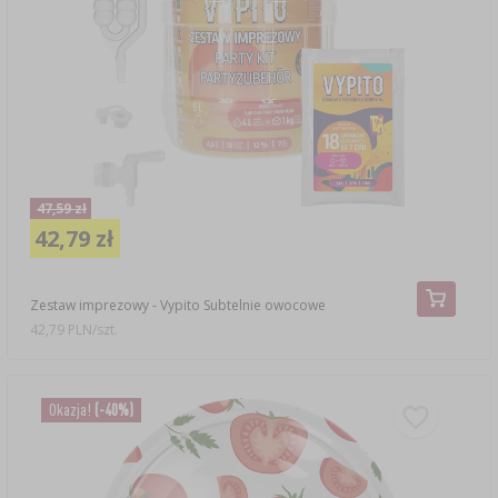
47,59 zł
42,79 zł
Zestaw imprezowy - Vypito Subtelnie owocowe
42,79 PLN/szt.
Okazja!
(-40%)