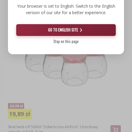
Your browser is set to English. Switch to the English
version of our site for a better experience.
Okazja!
(-20%)
GO TO ENGLISH SITE
Stay on this page
24,78 zł
19,89 zł
Słoik twist-off 500ml "Odwrócona Amfora" z bordową
zakrętką fi 82/6, 6 szt.