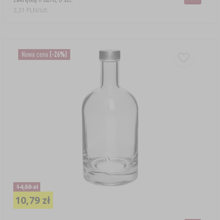
3,31 PLN/szt.
Nowa cena
(-26%)
14,59 zł
10,79 zł