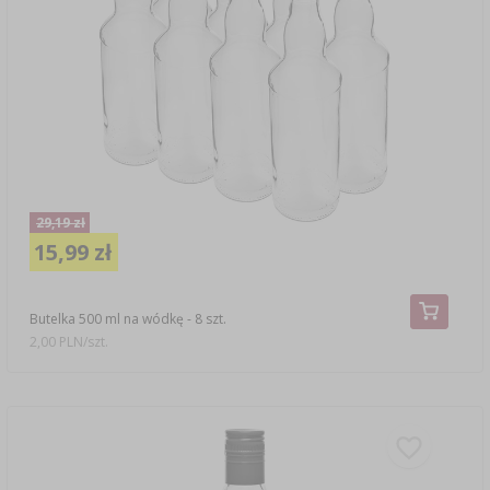
29,19 zł
15,99 zł
Butelka 500 ml na wódkę - 8 szt.
2,00 PLN/szt.