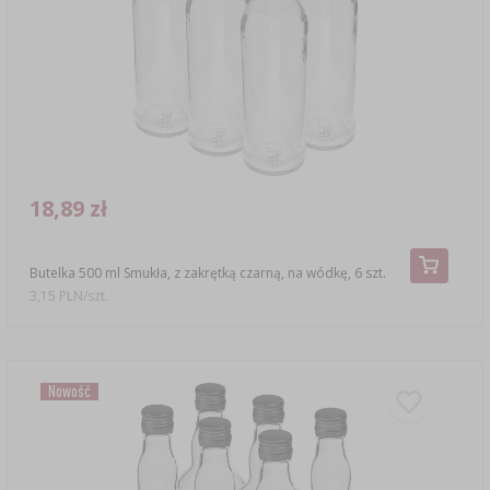
SUBSTANCJE DODATKOWE
›
MIERNIKI, WSKAŹNIKI
GADŻETY DOMOWE
›
PEKLE, MARYNATY I ZIOŁA
ETYKIETY
›
BUTELKI
MOTORYZACJA
KULTURY BAKTERII
BADANIA ALKOHOLU
›
GĄSIORY
LITERATURA WĘDLINIARSTWO
LITERATURA
18,89 zł
AROMATY DYMU WĘDZARNICZEGO
REGAŁY
Butelka 500 ml Smukła, z zakrętką czarną, na wódkę, 6 szt.
›
AROMATYZACJA
3,15 PLN/szt.
LITERATURA
Nowość
BADANIA WINA
ETYKIETY