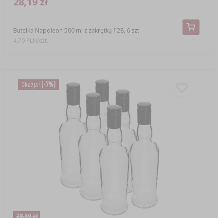
28,19 zł
Butelka Napoleon 500 ml z zakrętką fi28, 6 szt
4,70 PLN/szt.
Okazja!
(-7%)
28,59 zł