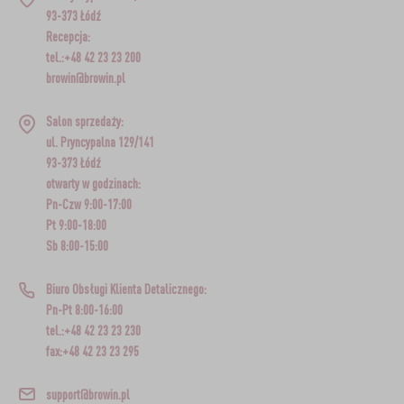
93-373 Łódź
Recepcja:
tel.:+48 42 23 23 200
browin@browin.pl
Salon sprzedaży:
ul. Pryncypalna 129/141
93-373 Łódź
otwarty w godzinach:
Pn-Czw 9:00-17:00
Pt 9:00-18:00
Sb 8:00-15:00
Biuro Obsługi Klienta Detalicznego:
Pn-Pt 8:00-16:00
tel.:+48 42 23 23 230
fax:+48 42 23 23 295
support@browin.pl