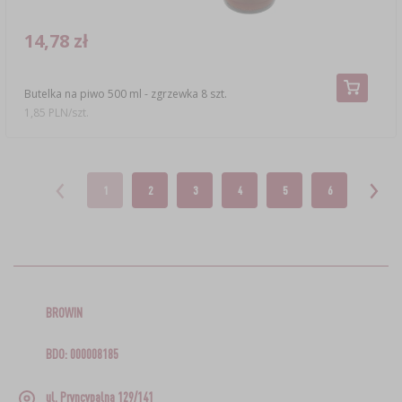
14,78 zł
Butelka na piwo 500 ml - zgrzewka 8 szt.
1,85 PLN/szt.
1
2
3
4
5
6
BROWIN
BDO: 000008185
ul. Pryncypalna 129/141