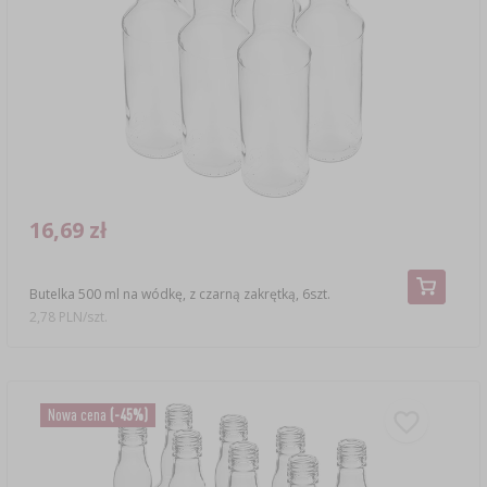
16,69 zł
Butelka 500 ml na wódkę, z czarną zakrętką, 6szt.
2,78 PLN/szt.
Nowa cena
(-45%)