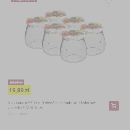
24,78 zł
19,89 zł
Słoik twist-off 500ml "Odwrócona Amfora" z kolorową
zakrętką fi 82/6, 6 szt.
3,31 PLN/szt.