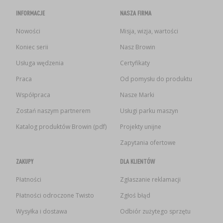
INFORMACJE
NASZA FIRMA
Nowości
Misja, wizja, wartości
Koniec serii
Nasz Browin
Usługa wędzenia
Certyfikaty
Praca
Od pomysłu do produktu
Współpraca
Nasze Marki
Zostań naszym partnerem
Usługi parku maszyn
Katalog produktów Browin (pdf)
Projekty unijne
Zapytania ofertowe
ZAKUPY
DLA KLIENTÓW
Płatności
Zgłaszanie reklamacji
Płatności odroczone Twisto
Zgłoś błąd
Wysyłka i dostawa
Odbiór zużytego sprzętu