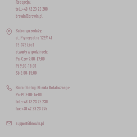
Recepcja:
tel.:+48 42 23 23 200
browin@browin.pl
Salon sprzedaży:
ul. Pryncypalna 129/141
93-373 Łódź
otwarty w godzinach:
Pn-Czw 9:00-17:00
Pt 9:00-18:00
Sb 8:00-15:00
Biuro Obsługi Klienta Detalicznego:
Pn-Pt 8:00-16:00
tel.:+48 42 23 23 230
fax:+48 42 23 23 295
support@browin.pl