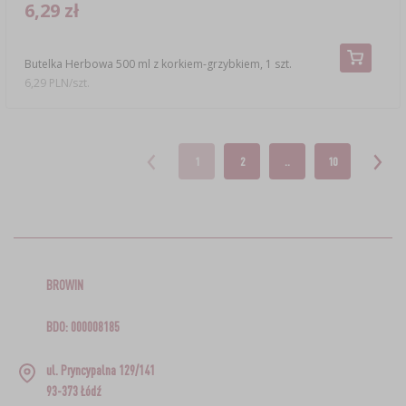
6,29 zł
Butelka Herbowa 500 ml z korkiem-grzybkiem, 1 szt.
6,29 PLN/szt.
1
2
..
10
BROWIN
BDO: 000008185
ul. Pryncypalna 129/141
93-373 Łódź