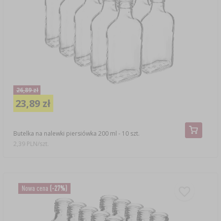
26,89 zł
23,89 zł
Butelka na nalewki piersiówka 200 ml - 10 szt.
2,39 PLN/szt.
Nowa cena
(-27%)