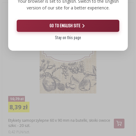
Your browser is set to English. Switch to the English
version of our site for a better experience.
Okazja!
(-22%)
GO TO ENGLISH SITE
Stay on this page
10,79 zł
8,39 zł
Etykiety samoprzylepne 60 x 90 mm na butelki, słoiki owoce
szkic - 20 szt.
0,42 PLN/szt.