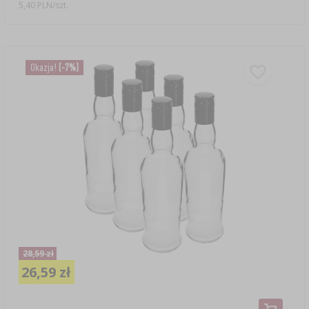
5,40 PLN/szt.
Okazja!
(-7%)
28,59 zł
26,59 zł