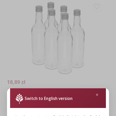
18,89 zł
Butelka 500 ml Smukła, z zakrętką czarną, na wódkę, 6 szt.
Switch to English version
3,15 PLN/szt.