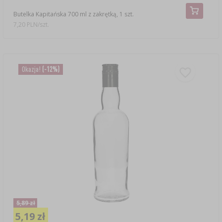
Butelka Kapitańska 700 ml z zakrętką, 1 szt.
7,20 PLN/szt.
Okazja!
(-12%)
5,89 zł
5,19 zł