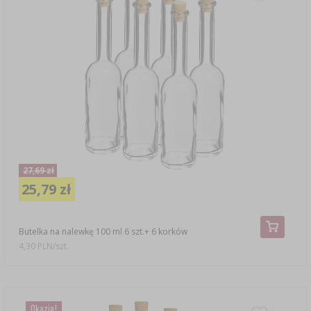
27,69 zł
25,79 zł
Butelka na nalewkę 100 ml 6 szt.+ 6 korków
4,30 PLN/szt.
Okazja!