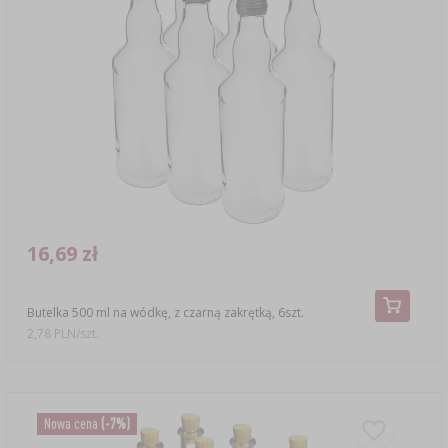
16,69 zł
Butelka 500 ml na wódkę, z czarną zakrętką, 6szt.
2,78 PLN/szt.
Nowa cena
(-7%)