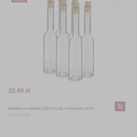
22,60 zł
Butelka na nalewkę 200 ml 6 szt.+ 6 korków 23/18
3,77 PLN/szt.