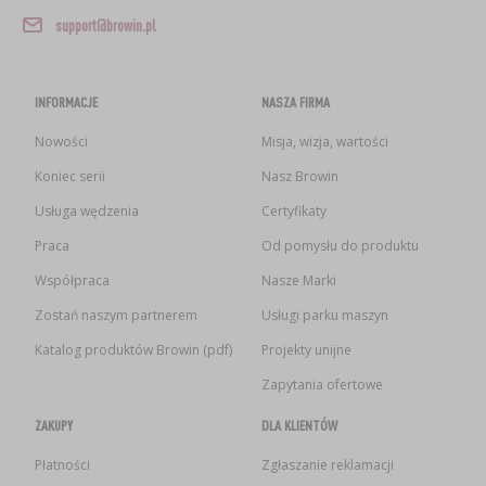
support@browin.pl
INFORMACJE
NASZA FIRMA
Nowości
Misja, wizja, wartości
Koniec serii
Nasz Browin
Usługa wędzenia
Certyfikaty
Praca
Od pomysłu do produktu
Współpraca
Nasze Marki
Zostań naszym partnerem
Usługi parku maszyn
Katalog produktów Browin (pdf)
Projekty unijne
Zapytania ofertowe
ZAKUPY
DLA KLIENTÓW
Płatności
Zgłaszanie reklamacji