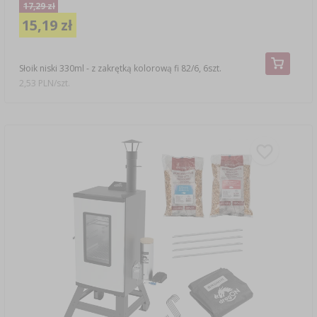
17,29 zł
15,19 zł
Słoik niski 330ml - z zakrętką kolorową fi 82/6, 6szt.
2,53 PLN/szt.