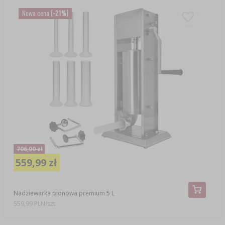
Nowa cena
(-21%)
706,00 zł
559,99 zł
Nadziewarka pionowa premium 5 L
559,99 PLN/szt.