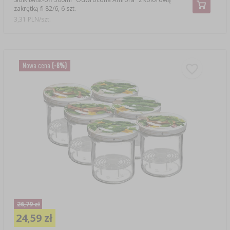
zakrętką fi 82/6, 6 szt.
3,31 PLN/szt.
Nowa cena
(-8%)
26,79 zł
24,59 zł