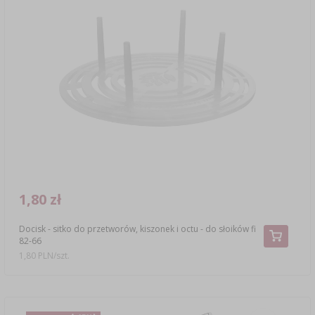
1,80 zł
Docisk - sitko do przetworów, kiszonek i octu - do słoików fi
82-66
1,80 PLN/szt.