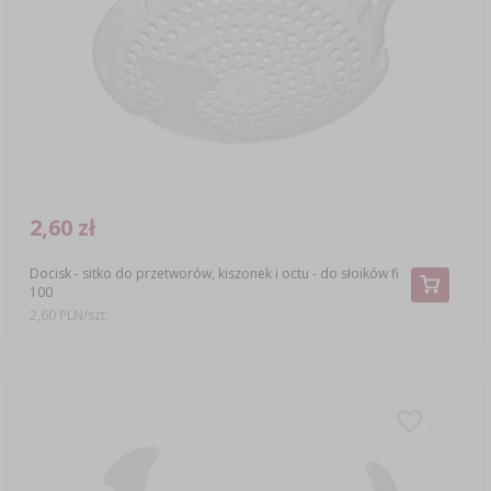
SUBSTANCJE DODATKOWE
›
MIERNIKI, WSKAŹNIKI
GADŻETY DOMOWE
›
PEKLE, MARYNATY I ZIOŁA
ETYKIETY
›
BUTELKI
MOTORYZACJA
KULTURY BAKTERII
BADANIA ALKOHOLU
›
GĄSIORY
LITERATURA WĘDLINIARSTWO
LITERATURA
AROMATY DYMU WĘDZARNICZEGO
REGAŁY
2,60 zł
Docisk - sitko do przetworów, kiszonek i octu - do słoików fi
›
AROMATYZACJA
100
2,60 PLN/szt.
LITERATURA
BADANIA WINA
ETYKIETY