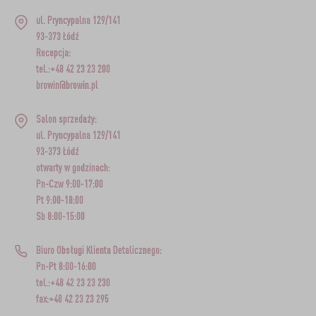
ul. Pryncypalna 129/141
93-373 Łódź
Recepcja:
tel.:+48 42 23 23 200
browin@browin.pl
Salon sprzedaży:
ul. Pryncypalna 129/141
93-373 Łódź
otwarty w godzinach:
Pn-Czw 9:00-17:00
Pt 9:00-18:00
Sb 8:00-15:00
Biuro Obsługi Klienta Detalicznego:
Pn-Pt 8:00-16:00
tel.:+48 42 23 23 230
fax:+48 42 23 23 295