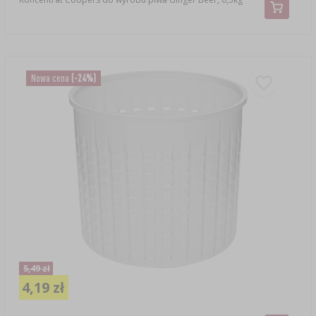
Nowa cena
(-24%)
5,49 zł
4,19 zł