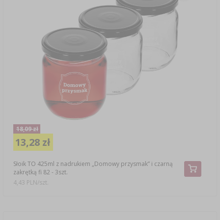
18,09 zł
13,28 zł
Słoik TO 425ml z nadrukiem „Domowy przysmak” i czarną
zakrętką fi 82 - 3szt.
4,43 PLN/szt.