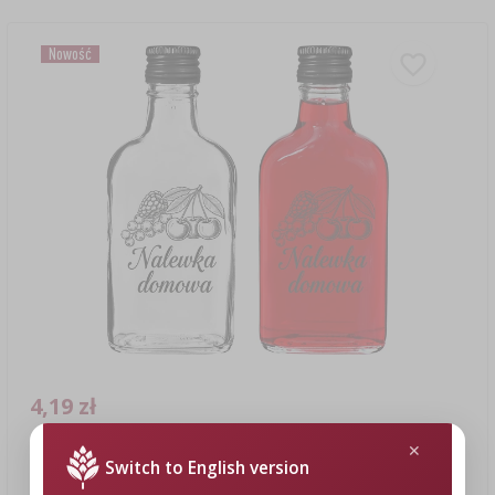
Nowość
4,19 zł
Butelka Piersiówka 200 ml z zakrętką, nadruk „Nalewka
Switch to English version
domowa”, 1 szt.
4,19 PLN/szt.