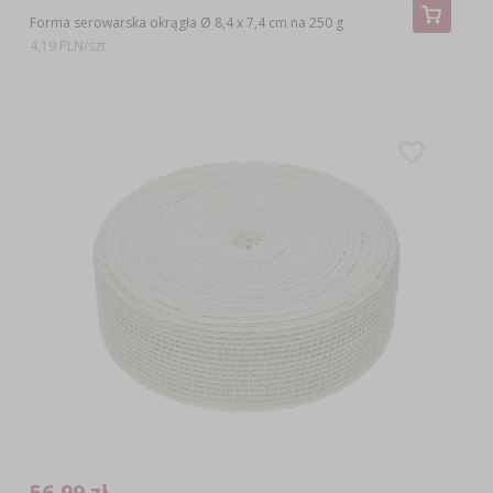
Forma serowarska okrągła Ø 8,4 x 7,4 cm na 250 g
4,19 PLN/szt.
56,99 zł