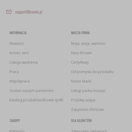
support@browin.pl
INFORMACJE
NASZA FIRMA
Nowości
Misja, wizja, wartości
Koniec serii
Nasz Browin
Usługa wędzenia
Certyfikaty
Praca
Od pomysłu do produktu
Współpraca
Nasze Marki
Zostań naszym partnerem
Usługi parku maszyn
Katalog produktów Browin (pdf)
Projekty unijne
Zapytania ofertowe
ZAKUPY
DLA KLIENTÓW
Płatności
Zgłaszanie reklamacji