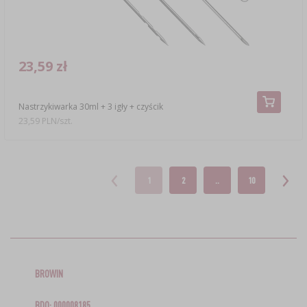
23,59 zł
Nastrzykiwarka 30ml + 3 igły + czyścik
23,59 PLN/szt.
1
2
..
10
BROWIN
BDO: 000008185