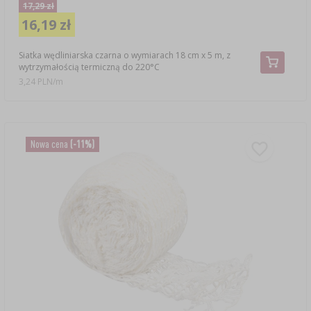
17,29 zł
16,19 zł
Siatka wędliniarska czarna o wymiarach 18 cm x 5 m, z
wytrzymałością termiczną do 220°C
3,24 PLN/m
Nowa cena
(-11%)