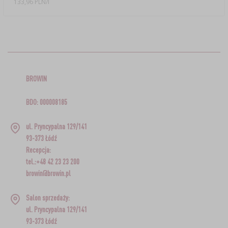
133,96 PLN/l
BROWIN
BDO: 000008185
ul. Pryncypalna 129/141
93-373 Łódź
Recepcja:
tel.:+48 42 23 23 200
browin@browin.pl
Salon sprzedaży:
ul. Pryncypalna 129/141
93-373 Łódź