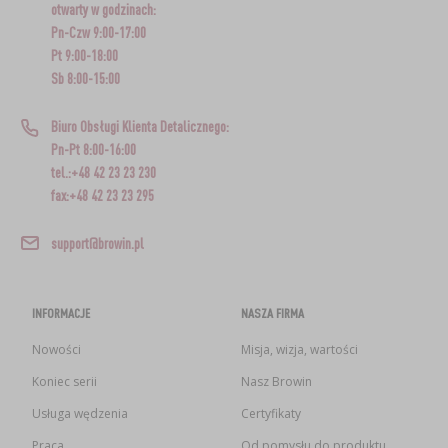
otwarty w godzinach:
Pn-Czw 9:00-17:00
Pt 9:00-18:00
Sb 8:00-15:00
Biuro Obsługi Klienta Detalicznego:
Pn-Pt 8:00-16:00
tel.:+48 42 23 23 230
fax:+48 42 23 23 295
support@browin.pl
INFORMACJE
NASZA FIRMA
Nowości
Misja, wizja, wartości
Koniec serii
Nasz Browin
Usługa wędzenia
Certyfikaty
Praca
Od pomysłu do produktu