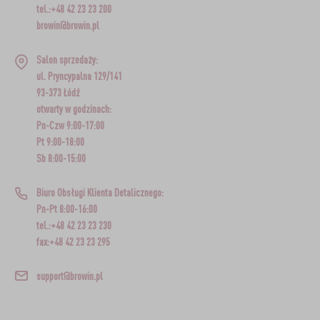
tel.:+48 42 23 23 200
browin@browin.pl
Salon sprzedaży:
ul. Pryncypalna 129/141
93-373 Łódź
otwarty w godzinach:
Pn-Czw 9:00-17:00
Pt 9:00-18:00
Sb 8:00-15:00
Biuro Obsługi Klienta Detalicznego:
Pn-Pt 8:00-16:00
tel.:+48 42 23 23 230
fax:+48 42 23 23 295
support@browin.pl