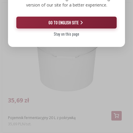
version of our site for a better experience.
GO TO ENGLISH SITE
Stay on this page
35,69 zł
Pojemnik fermentacyjny 20 L z pokrywką
35,69 PLN/szt.