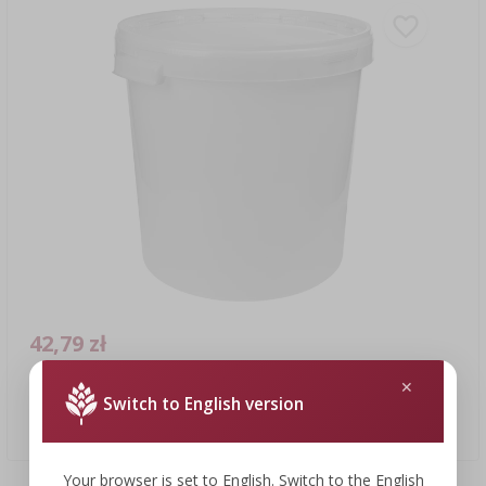
42,79 zł
Switch to English version
Pojemnik fermentacyjny 30L, w białym kolorze z 2 rurkami
42,79 PLN/szt.
Your browser is set to English. Switch to the English