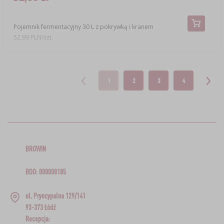
Pojemnik fermentacyjny 30 L z pokrywką i kranem
52,99 PLN/szt.
1
2
3
4
BROWIN
BDO: 000008185
ul. Pryncypalna 129/141
93-373 Łódź
Recepcja: