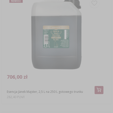
Nowość
706,00 zł
Esencja Jänek Majster, 2,5 L na 250 L gotowego trunku
282,40 PLN/l