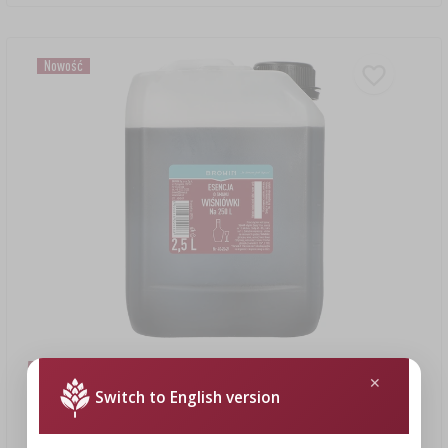
Nowość
544,00 zł
Switch to English version
Esencja o smaku wiśniówki, 2.5 L na 250 L gotowego trunku
217,60 PLN/l