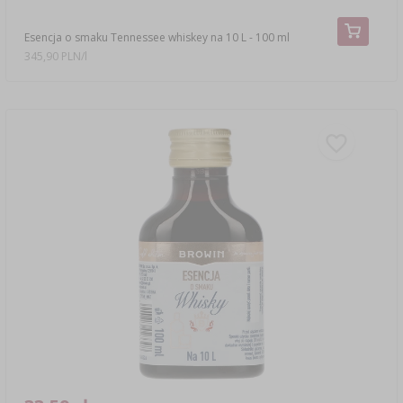
Esencja o smaku Tennessee whiskey na 10 L - 100 ml
345,90 PLN/l