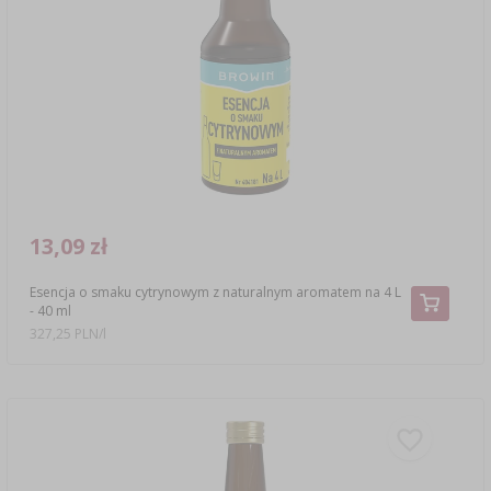
SUBSTANCJE DODATKOWE
›
MIERNIKI, WSKAŹNIKI
GADŻETY DOMOWE
›
PEKLE, MARYNATY I ZIOŁA
ETYKIETY
›
BUTELKI
MOTORYZACJA
KULTURY BAKTERII
BADANIA ALKOHOLU
›
GĄSIORY
LITERATURA WĘDLINIARSTWO
LITERATURA
AROMATY DYMU WĘDZARNICZEGO
REGAŁY
13,09 zł
›
AROMATYZACJA
Esencja o smaku cytrynowym z naturalnym aromatem na 4 L
- 40 ml
327,25 PLN/l
LITERATURA
BADANIA WINA
ETYKIETY