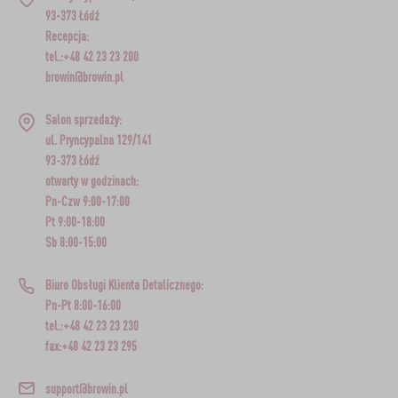
93-373 Łódź
Recepcja:
tel.:+48 42 23 23 200
browin@browin.pl
Salon sprzedaży:
ul. Pryncypalna 129/141
93-373 Łódź
otwarty w godzinach:
Pn-Czw 9:00-17:00
Pt 9:00-18:00
Sb 8:00-15:00
Biuro Obsługi Klienta Detalicznego:
Pn-Pt 8:00-16:00
tel.:+48 42 23 23 230
fax:+48 42 23 23 295
support@browin.pl