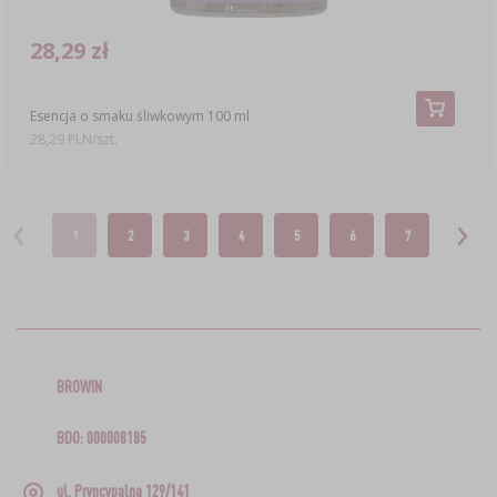
28,29 zł
Esencja o smaku śliwkowym 100 ml
28,29 PLN/szt.
1
2
3
4
5
6
7
BROWIN
BDO: 000008185
ul. Pryncypalna 129/141