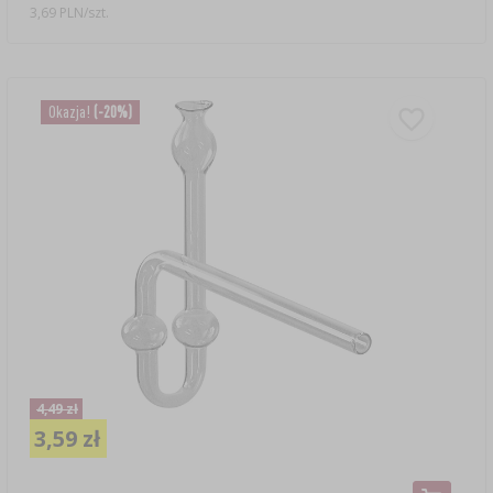
3,69 PLN/szt.
Okazja!
(-20%)
4,49 zł
3,59 zł