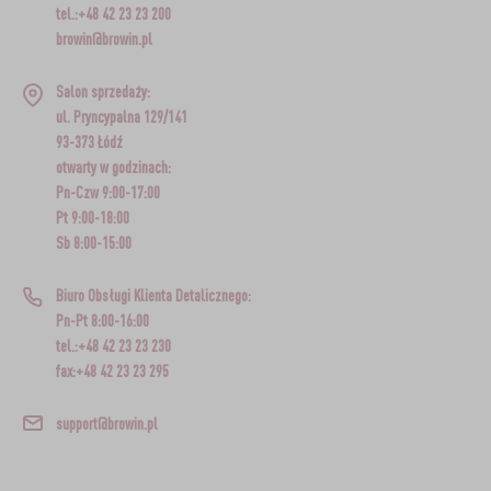
tel.:+48 42 23 23 200
browin@browin.pl
Salon sprzedaży:
ul. Pryncypalna 129/141
93-373 Łódź
otwarty w godzinach:
Pn-Czw 9:00-17:00
Pt 9:00-18:00
Sb 8:00-15:00
Biuro Obsługi Klienta Detalicznego:
Pn-Pt 8:00-16:00
tel.:+48 42 23 23 230
fax:+48 42 23 23 295
support@browin.pl