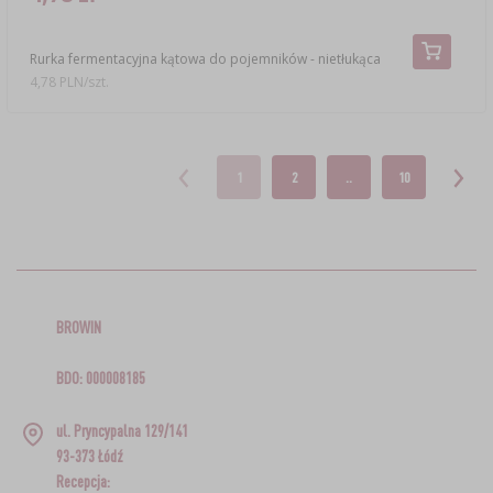
Rurka fermentacyjna kątowa do pojemników - nietłukąca
4,78 PLN/szt.
1
2
..
10
BROWIN
BDO: 000008185
ul. Pryncypalna 129/141
93-373 Łódź
Recepcja: