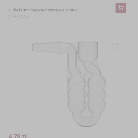
Rurka fermentacyjna z tworzywa MINI-v2
2,79 PLN/szt.
4,78 zł