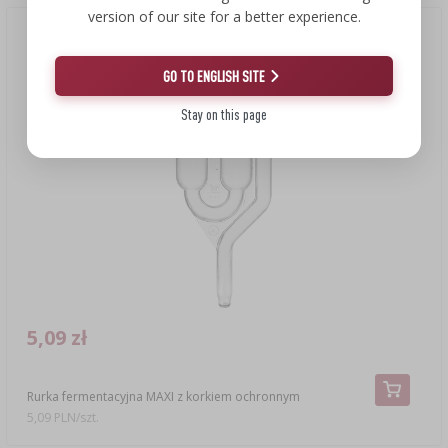
version of our site for a better experience.
GO TO ENGLISH SITE
Stay on this page
5,09 zł
Rurka fermentacyjna MAXI z korkiem ochronnym
5,09 PLN/szt.