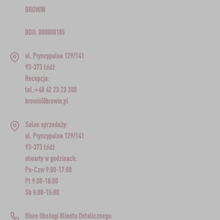
BROWIN
BDO: 000008185
ul. Pryncypalna 129/141
93-373 Łódź
Recepcja:
tel.:+48 42 23 23 200
browin@browin.pl
Salon sprzedaży:
ul. Pryncypalna 129/141
93-373 Łódź
otwarty w godzinach:
Pn-Czw 9:00-17:00
Pt 9:00-18:00
Sb 8:00-15:00
Biuro Obsługi Klienta Detalicznego: