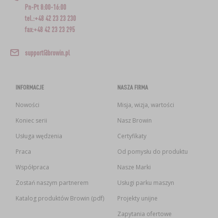
Pn-Pt 8:00-16:00
tel.:+48 42 23 23 230
fax:+48 42 23 23 295
support@browin.pl
INFORMACJE
NASZA FIRMA
Nowości
Misja, wizja, wartości
Koniec serii
Nasz Browin
Usługa wędzenia
Certyfikaty
Praca
Od pomysłu do produktu
Współpraca
Nasze Marki
Zostań naszym partnerem
Usługi parku maszyn
Katalog produktów Browin (pdf)
Projekty unijne
Zapytania ofertowe