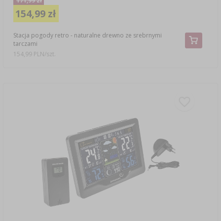
171,99 zł
154,99 zł
Stacja pogody retro - naturalne drewno ze srebrnymi
tarczami
154,99 PLN/szt.