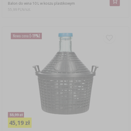
Balon do wina 10 L w koszu plastikowym
55,99 PLN/szt.
Nowa cena
(-19%)
55,99 zł
45,19 zł