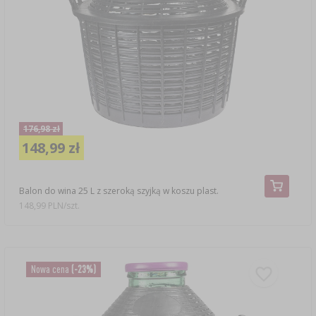
176,98 zł
148,99 zł
Balon do wina 25 L z szeroką szyjką w koszu plast.
148,99 PLN/szt.
Nowa cena
(-23%)