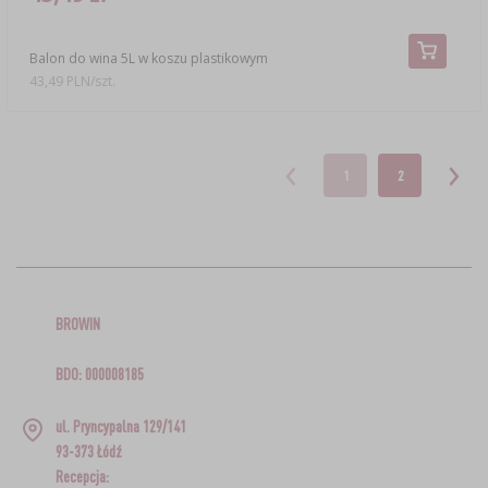
Balon do wina 5L w koszu plastikowym
43,49 PLN/szt.
1
2
BROWIN
BDO: 000008185
ul. Pryncypalna 129/141
93-373 Łódź
Recepcja: