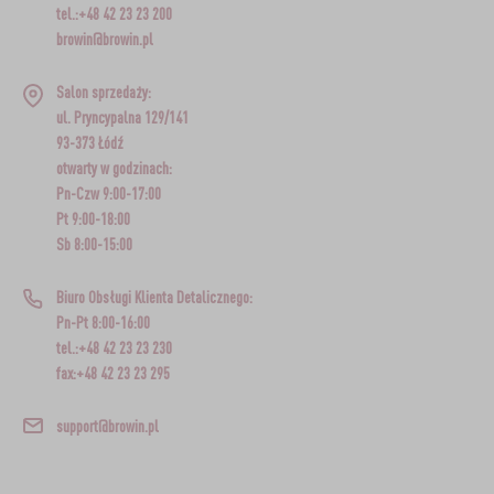
tel.:+48 42 23 23 200
browin@browin.pl
Salon sprzedaży:
ul. Pryncypalna 129/141
93-373 Łódź
otwarty w godzinach:
Pn-Czw 9:00-17:00
Pt 9:00-18:00
Sb 8:00-15:00
Biuro Obsługi Klienta Detalicznego:
Pn-Pt 8:00-16:00
tel.:+48 42 23 23 230
fax:+48 42 23 23 295
support@browin.pl