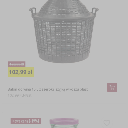
128,99 zł
102,99 zł
Balon do wina 15 L z szeroką szyjką w koszu plast.
102,99 PLN/szt.
Nowa cena
(-19%)