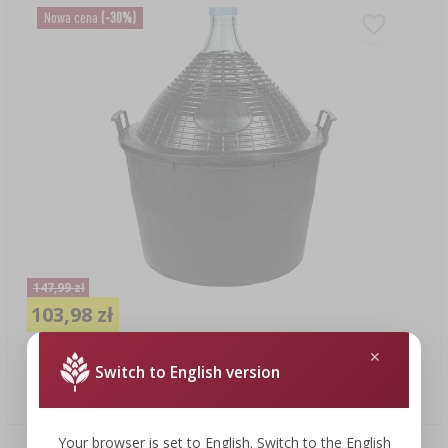
Nowa cena
(-30%)
147,99 zł
103,98 zł
Switch to English version
Balon do wina 34 L w koszu plastikowym
103,98 PLN/szt.
Your browser is set to English. Switch to the English