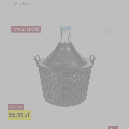
71,00 PLN/szt.
Nowa cena
(-30%)
79,98 zł
55,99 zł