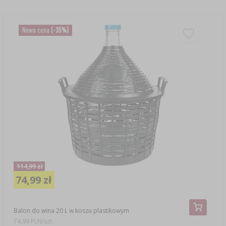
Nowa cena
(-35%)
114,99 zł
74,99 zł
Balon do wina 20 L w koszu plastikowym
74,99 PLN/szt.