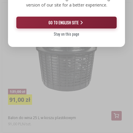
version of our site for a better experience.
Nowa cena
(-31%)
GO TO ENGLISH SITE
Stay on this page
131,00 zł
91,00 zł
Balon do wina 25 L w koszu plastikowym
91,00 PLN/szt.