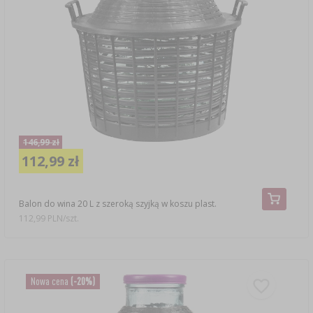
146,99 zł
112,99 zł
Balon do wina 20 L z szeroką szyjką w koszu plast.
112,99 PLN/szt.
Nowa cena
(-20%)