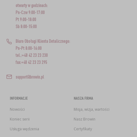
otwarty w godzinach:
Pn-Czw 9:00-17:00
Pt 9:00-18:00
Sb 8:00-15:00
Biuro Obsługi Klienta Detalicznego:
Pn-Pt 8:00-16:00
tel.:+48 42 23 23 230
fax:+48 42 23 23 295
support@browin.pl
INFORMACJE
NASZA FIRMA
Nowości
Misja, wizja, wartości
Koniec serii
Nasz Browin
Usługa wędzenia
Certyfikaty