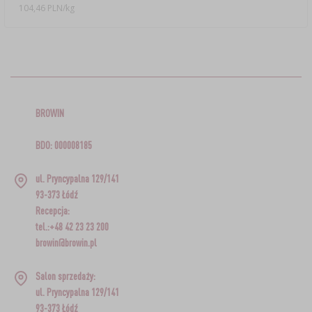
104,46 PLN/kg
BROWIN
BDO: 000008185
ul. Pryncypalna 129/141
93-373 Łódź
Recepcja:
tel.:+48 42 23 23 200
browin@browin.pl
Salon sprzedaży:
ul. Pryncypalna 129/141
93-373 Łódź