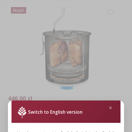
Okazja!
446,00 zł
Switch to English version
Wędzarnia domowa 5 kg
446,00 PLN/szt.