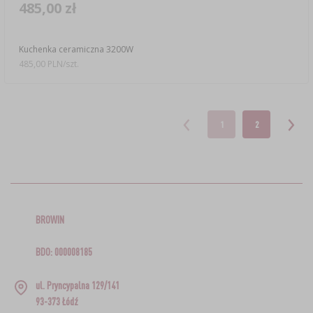
485,00 zł
Kuchenka ceramiczna 3200W
485,00 PLN/szt.
1
2
BROWIN
BDO: 000008185
ul. Pryncypalna 129/141
93-373 Łódź