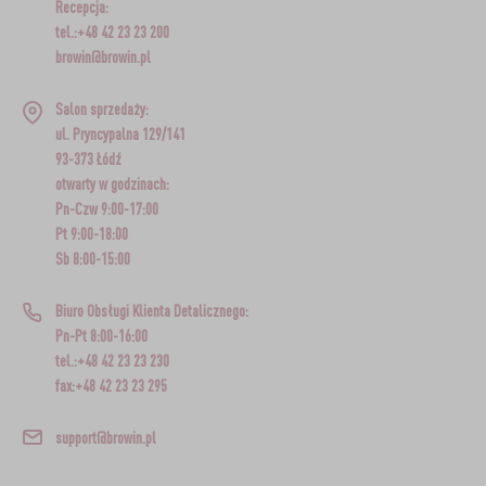
Recepcja:
tel.:+48 42 23 23 200
browin@browin.pl
Salon sprzedaży:
ul. Pryncypalna 129/141
93-373 Łódź
otwarty w godzinach:
Pn-Czw 9:00-17:00
Pt 9:00-18:00
Sb 8:00-15:00
Biuro Obsługi Klienta Detalicznego:
Pn-Pt 8:00-16:00
tel.:+48 42 23 23 230
fax:+48 42 23 23 295
support@browin.pl