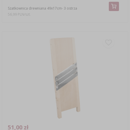
Szatkownica drewniana 49x17cm- 3 ostrza
56,99 PLN/szt.
51,00 zł