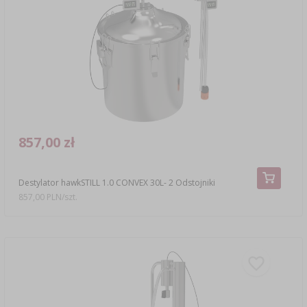
SUBSTANCJE DODATKOWE
›
MIERNIKI, WSKAŹNIKI
GADŻETY DOMOWE
›
PEKLE, MARYNATY I ZIOŁA
ETYKIETY
›
BUTELKI
MOTORYZACJA
KULTURY BAKTERII
BADANIA ALKOHOLU
›
GĄSIORY
LITERATURA WĘDLINIARSTWO
LITERATURA
AROMATY DYMU WĘDZARNICZEGO
REGAŁY
857,00 zł
›
AROMATYZACJA
Destylator hawkSTILL 1.0 CONVEX 30L- 2 Odstojniki
857,00 PLN/szt.
LITERATURA
BADANIA WINA
ETYKIETY