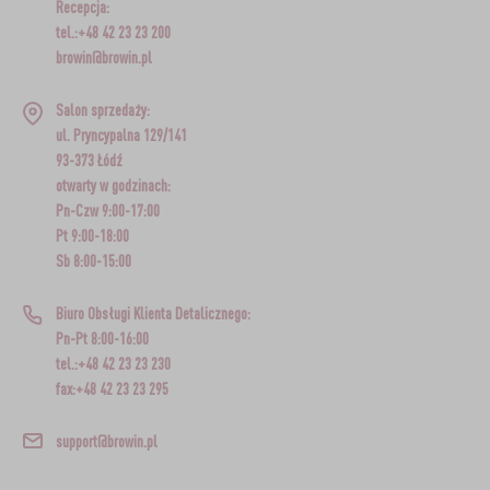
Recepcja:
tel.:+48 42 23 23 200
browin@browin.pl
Salon sprzedaży:
ul. Pryncypalna 129/141
93-373 Łódź
otwarty w godzinach:
Pn-Czw 9:00-17:00
Pt 9:00-18:00
Sb 8:00-15:00
Biuro Obsługi Klienta Detalicznego:
Pn-Pt 8:00-16:00
tel.:+48 42 23 23 230
fax:+48 42 23 23 295
support@browin.pl