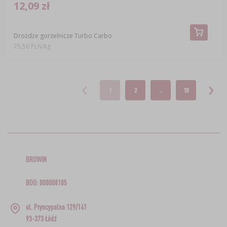
12,09 zł
Drożdże gorzelnicze Turbo Carbo
75,56 PLN/kg
1
2
..
10
BROWIN
BDO: 000008185
ul. Pryncypalna 129/141
93-373 Łódź