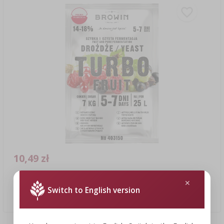
10,49 zł
Drożdże winiarskie Turbo Fruit 5-7 dni
Switch to English version
262,25 PLN/kg