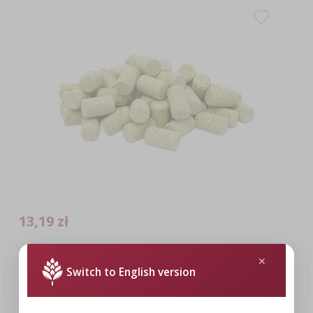
13,19 zł
Korek naturalny, walcowy d.22x38 20szt.-aglomerat
Switch to English version
0,66 PLN/szt.