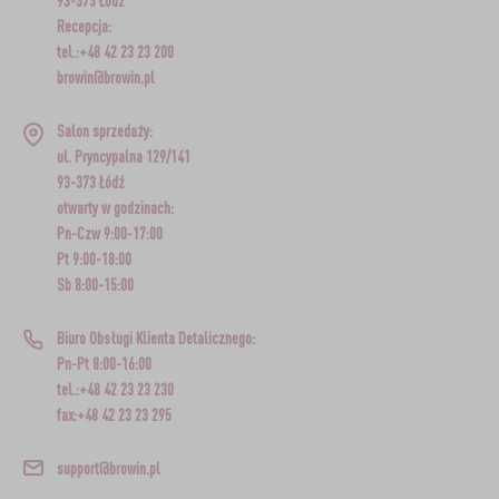
93-373 Łódź
Recepcja:
tel.:+48 42 23 23 200
browin@browin.pl
Salon sprzedaży:
ul. Pryncypalna 129/141
93-373 Łódź
otwarty w godzinach:
Pn-Czw 9:00-17:00
Pt 9:00-18:00
Sb 8:00-15:00
Biuro Obsługi Klienta Detalicznego:
Pn-Pt 8:00-16:00
tel.:+48 42 23 23 230
fax:+48 42 23 23 295
support@browin.pl