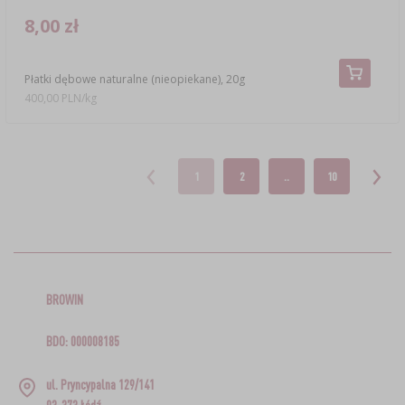
8,00 zł
Płatki dębowe naturalne (nieopiekane), 20g
400,00 PLN/kg
1
2
..
10
BROWIN
BDO: 000008185
ul. Pryncypalna 129/141