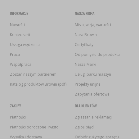
INFORMACJE
NASZA FIRMA
Nowości
Misja, wizja, wartości
Koniec serii
Nasz Browin
Usługa wędzenia
Certyfikaty
Praca
Od pomysłu do produktu
Współpraca
Nasze Marki
Zostań naszym partnerem
Usługi parku maszyn
Katalog produktów Browin (pdf)
Projekty unijne
Zapytania ofertowe
ZAKUPY
DLA KLIENTÓW
Płatności
Zgłaszanie reklamacji
Płatności odroczone Twisto
Zgłoś błąd
Wysyłka i dostawa
Odbiór zużytego sprzętu