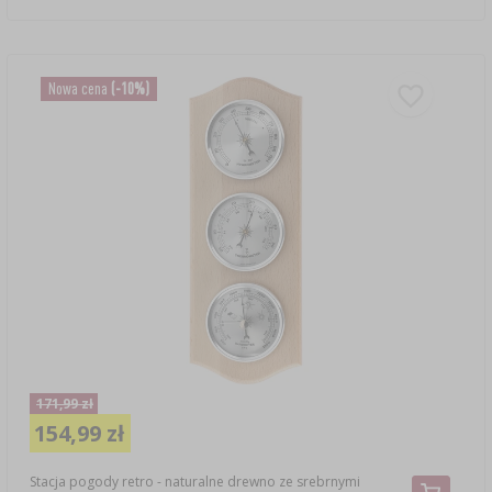
Nowa cena
(-10%)
171,99 zł
154,99 zł
Stacja pogody retro - naturalne drewno ze srebrnymi