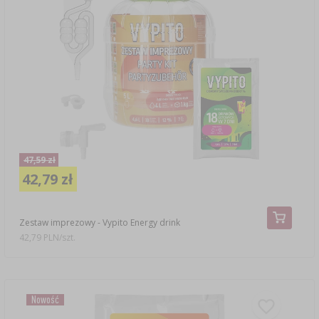
47,59 zł
42,79 zł
Zestaw imprezowy - Vypito Energy drink
42,79 PLN/szt.
Nowość