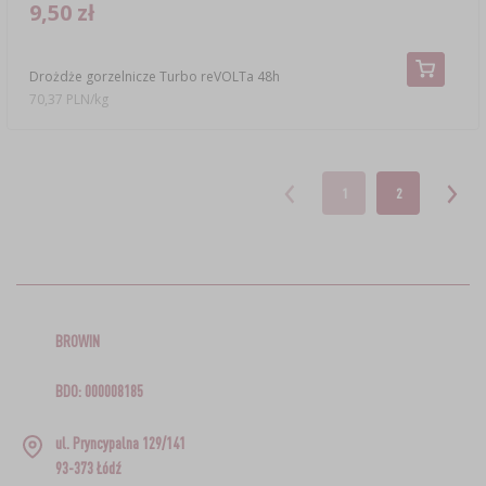
9,50 zł
Drożdże gorzelnicze Turbo reVOLTa 48h
70,37 PLN/kg
1
2
BROWIN
BDO: 000008185
ul. Pryncypalna 129/141
93-373 Łódź