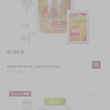
47,59 zł
Zestaw imprezowy - Vypito Multitropic
47,59 PLN/szt.
Okazja!
(-10%)