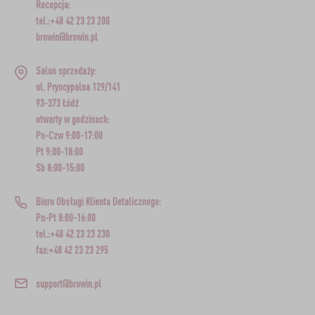
Recepcja:
tel.:+48 42 23 23 200
browin@browin.pl
Salon sprzedaży:
ul. Pryncypalna 129/141
93-373 Łódź
otwarty w godzinach:
Pn-Czw 9:00-17:00
Pt 9:00-18:00
Sb 8:00-15:00
Biuro Obsługi Klienta Detalicznego:
Pn-Pt 8:00-16:00
tel.:+48 42 23 23 230
fax:+48 42 23 23 295
support@browin.pl