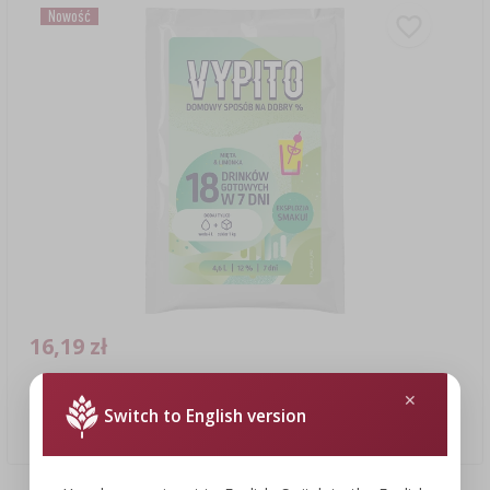
Nowość
16,19 zł
VYPITO 12%, saszetka na 18 drinków – Mięta-Limonka, 126g
Switch to English version
16,19 PLN/szt.