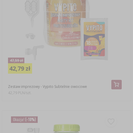
47,59 zł
42,79 zł
Zestaw imprezowy - Vypito Subtelnie owocowe
42,79 PLN/szt.
Okazja!
(-10%)