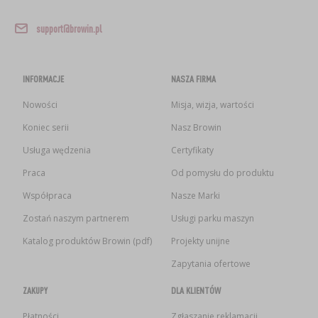
support@browin.pl
INFORMACJE
NASZA FIRMA
Nowości
Misja, wizja, wartości
Koniec serii
Nasz Browin
Usługa wędzenia
Certyfikaty
Praca
Od pomysłu do produktu
Współpraca
Nasze Marki
Zostań naszym partnerem
Usługi parku maszyn
Katalog produktów Browin (pdf)
Projekty unijne
Zapytania ofertowe
ZAKUPY
DLA KLIENTÓW
Płatności
Zgłaszanie reklamacji