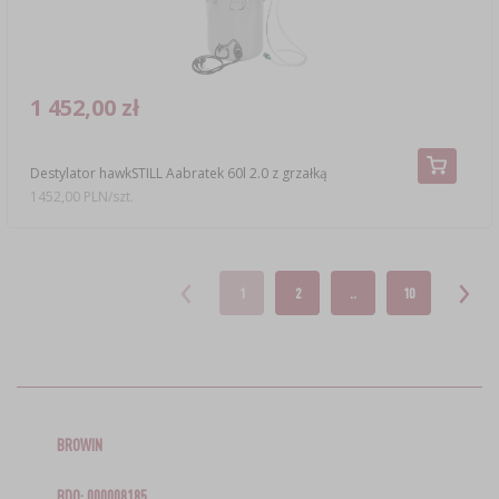
1 452,00 zł
Destylator hawkSTILL Aabratek 60l 2.0 z grzałką
1452,00 PLN/szt.
1
2
..
10
BROWIN
BDO: 000008185