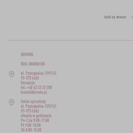
Ilość na stronie:
BROWIN
BDO: 000008185
ul. Pryncypalna 129/141
93-373 Łódź
Recepcja:
tel.:+48 42 23 23 200
browin@browin.pl
Salon sprzedaży:
ul. Pryncypalna 129/141
93-373 Łódź
otwarty w godzinach:
Pn-Czw 9:00-17:00
Pt 9:00-18:00
Sb 8:00-15:00