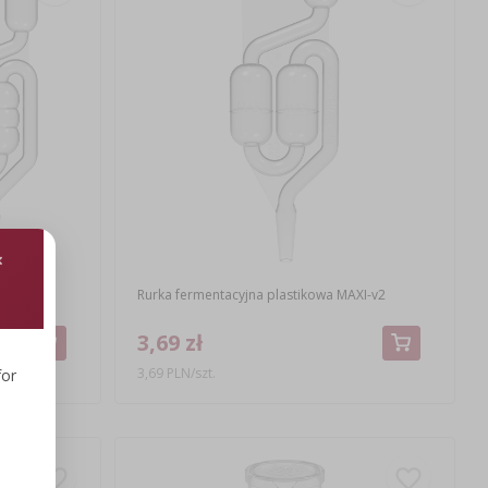
v2
Rurka fermentacyjna plastikowa MAXI-v2
3,69 zł
3,69 PLN/szt.
for