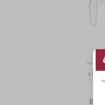
Rurka fermen
4,78 zł
4,78 PLN/szt.
Yo
Okazja!
(-2