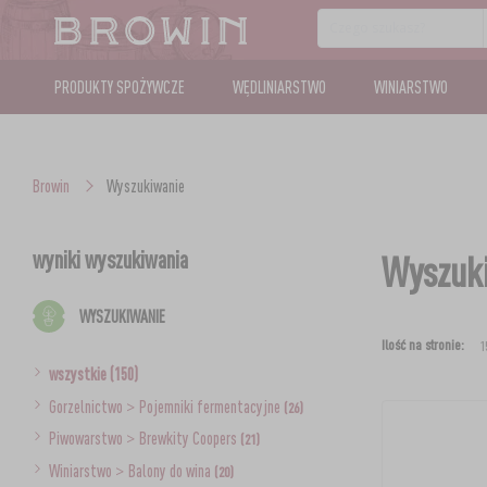
PRODUKTY SPOŻYWCZE
WĘDLINIARSTWO
WINIARSTWO
Browin
Wyszukiwanie
wyniki wyszukiwania
Wyszuki
WYSZUKIWANIE
Ilość na stronie:
wszystkie (150)
Gorzelnictwo
>
Pojemniki fermentacyjne
(26)
Piwowarstwo
>
Brewkity Coopers
(21)
Winiarstwo
>
Balony do wina
(20)