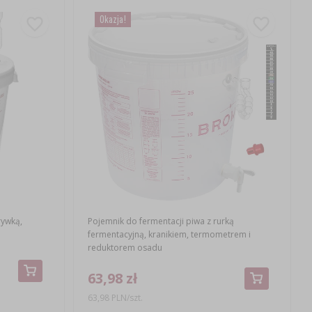
Okazja!
rywką,
Pojemnik do fermentacji piwa z rurką
fermentacyjną, kranikiem, termometrem i
reduktorem osadu
63,98 zł
63,98 PLN/szt.