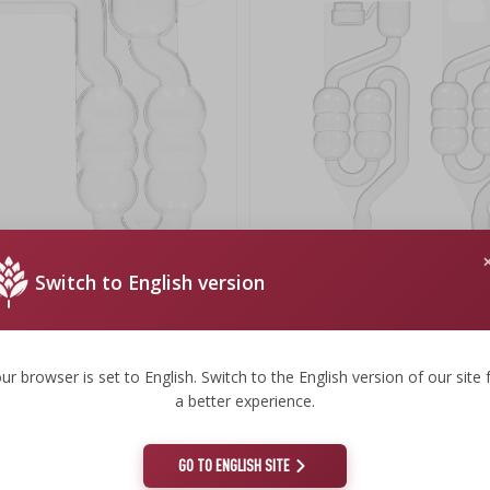
Switch to English version
tacyjna pozioma - nietłukąca
Rurka fermentacyjna 6-komorowa 
4,10 zł
4,10 PLN/szt.
ur browser is set to English. Switch to the English version of our site 
a better experience.
GO TO ENGLISH SITE
0%)