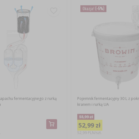
Okazja!
(-5%)
zapachu fermentacyjnego z rurką
Pojemnik fermentacyjny 30 L z pok
m
kranem i rurką UA
55,99 zł
52,99 zł
.
52,99 PLN/szt.