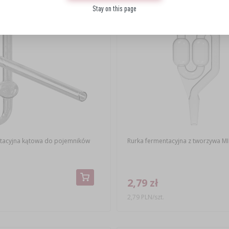
Stay on this page
tacyjna kątowa do pojemników
Rurka fermentacyjna z tworzywa MI
2,79 zł
2,79 PLN/szt.