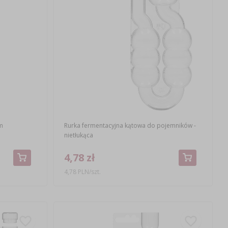
m
Rurka fermentacyjna kątowa do pojemników -
nietłukąca
4,78 zł
4,78 PLN/szt.