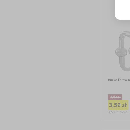
Rurka fermen
4,49 zł
3,59 zł
3,59 PLN/szt.