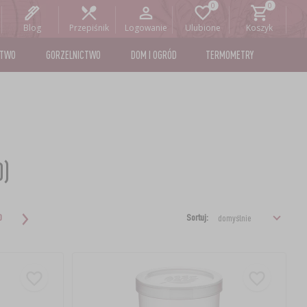
Blog
Przepiśnik
Logowanie
Ulubione
Koszyk
STWO
GORZELNICTWO
DOM I OGRÓD
TERMOMETRY
0)
Sortuj:
0