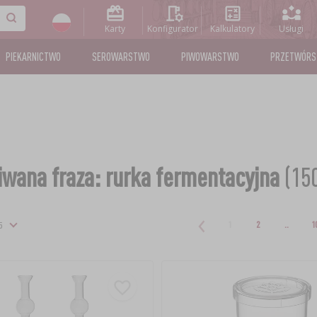
Karty
Konfigurator
Kalkulatory
Usługi
PIEKARNICTWO
SEROWARSTWO
PIWOWARSTWO
PRZETWÓR
wana fraza: rurka fermentacyjna
(15
1
2
..
1