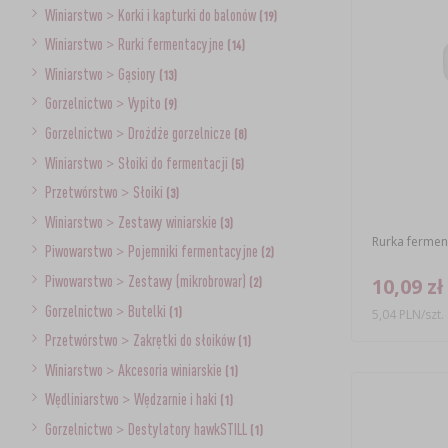
Winiarstwo
>
Korki i kapturki do balonów
(19)
Winiarstwo
>
Rurki fermentacyjne
(14)
Winiarstwo
>
Gąsiory
(13)
Gorzelnictwo
>
Vypito
(9)
Gorzelnictwo
>
Drożdże gorzelnicze
(8)
Winiarstwo
>
Słoiki do fermentacji
(5)
Przetwórstwo
>
Słoiki
(3)
Winiarstwo
>
Zestawy winiarskie
(3)
Rurka fermen
Piwowarstwo
>
Pojemniki fermentacyjne
(2)
Piwowarstwo
>
Zestawy (mikrobrowar)
10,09 zł
(2)
Gorzelnictwo
>
Butelki
(1)
5,04 PLN/szt.
Przetwórstwo
>
Zakrętki do słoików
(1)
Winiarstwo
>
Akcesoria winiarskie
(1)
Wędliniarstwo
>
Wędzarnie i haki
(1)
Gorzelnictwo
>
Destylatory hawkSTILL
(1)