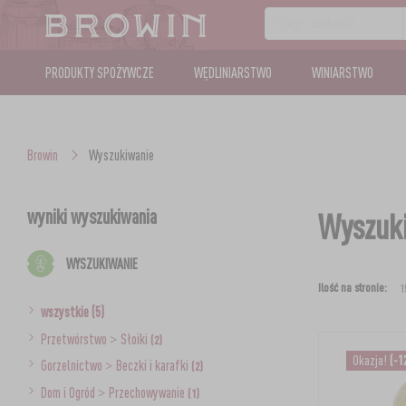
PRODUKTY SPOŻYWCZE
WĘDLINIARSTWO
WINIARSTWO
Browin
Wyszukiwanie
wyniki wyszukiwania
Wyszuki
WYSZUKIWANIE
Ilość na stronie:
wszystkie (5)
Przetwórstwo
>
Słoiki
(2)
Okazja!
(-1
Gorzelnictwo
>
Beczki i karafki
(2)
Dom i Ogród
>
Przechowywanie
(1)