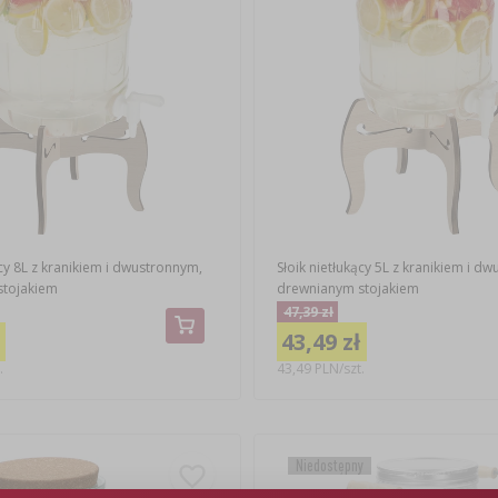
ący 8L z kranikiem i dwustronnym,
Słoik nietłukący 5L z kranikiem i d
stojakiem
drewnianym stojakiem
47,39 zł
43,49 zł
.
43,49 PLN/szt.
Niedostępny