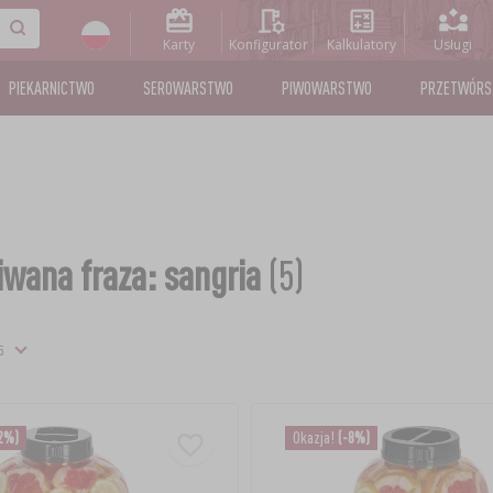
Karty
Konfigurator
Kalkulatory
Usługi
PIEKARNICTWO
SEROWARSTWO
PIWOWARSTWO
PRZETWÓR
wana fraza: sangria
(5)
2%)
Okazja!
(-8%)