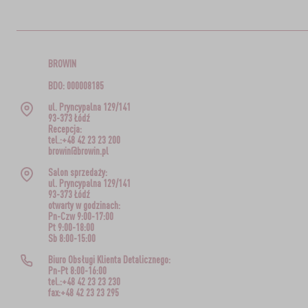
BROWIN
BDO: 000008185
ul. Pryncypalna 129/141
93-373 Łódź
Recepcja:
tel.:+48 42 23 23 200
browin@browin.pl
Salon sprzedaży:
ul. Pryncypalna 129/141
93-373 Łódź
otwarty w godzinach:
Pn-Czw 9:00-17:00
Pt 9:00-18:00
Sb 8:00-15:00
Biuro Obsługi Klienta Detalicznego:
Pn-Pt 8:00-16:00
tel.:+48 42 23 23 230
fax:+48 42 23 23 295