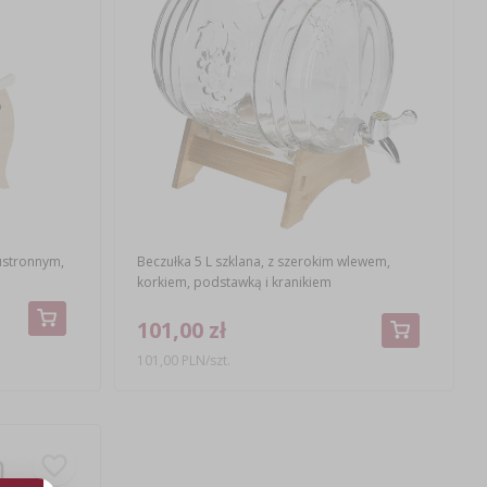
wustronnym,
Beczułka 5 L szklana, z szerokim wlewem,
korkiem, podstawką i kranikiem
101,00 zł
101,00 PLN/szt.