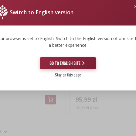
Switch to English version
ur browser is set to English. Switch to the English version of our site 
a better experience.
GO TO ENGLISH SITE
Stay on this page
szklana, z szerokim wlewem,
Słoik Lemoniada 8 L - z kranikiem, 
stawką i kranikiem
metalowym stojaku z uchwytami
95,99 zł
.
95,99 PLN/szt.