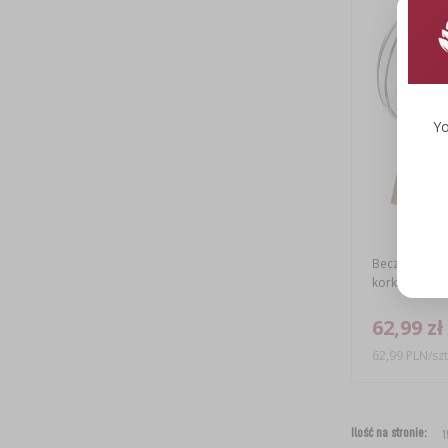
Yo
Beczułka 3 L 
korkiem, pod
62,99 zł
62,99 PLN/szt
Ilość na stronie: