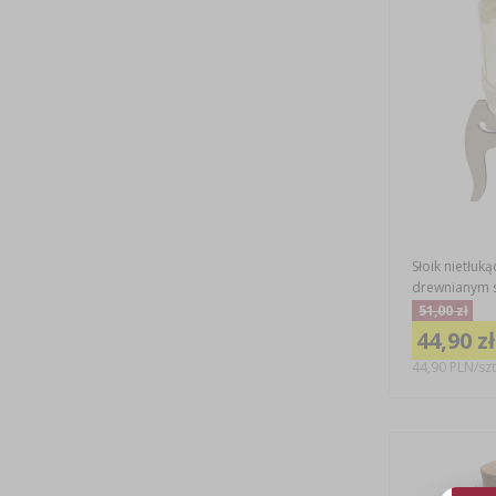
Słoik nietłuk
drewnianym 
51,00 zł
44,90 zł
44,90 PLN/szt