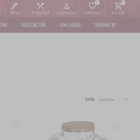
Blog
Przepiśnik
Logowanie
Ulubione
Koszyk
STWO
GORZELNICTWO
DOM I OGRÓD
TERMOMETRY
Sortuj: