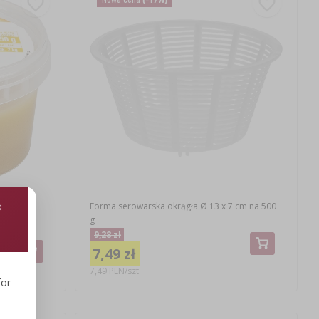
Forma serowarska okrągła Ø 13 x 7 cm na 500
g
9,28 zł
7,49 zł
7,49 PLN/szt.
for