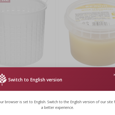
rska okrągła Ø 8,4 x 7,4 cm na
Wosk serowarski, 150 g
Switch to English version
13,99 zł
93,27 PLN/kg
ur browser is set to English. Switch to the English version of our site 
a better experience.