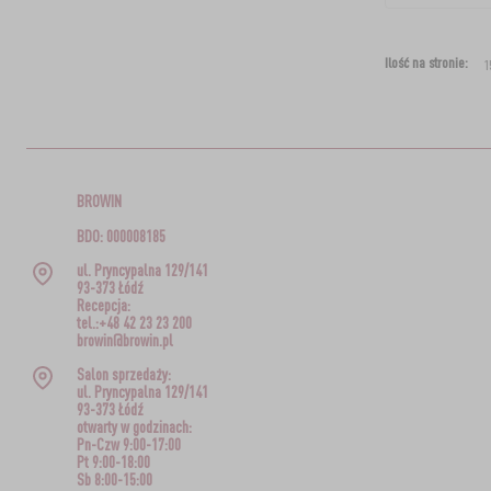
Ilość na stronie:
BROWIN
BDO: 000008185
ul. Pryncypalna 129/141
93-373 Łódź
Recepcja:
tel.:+48 42 23 23 200
browin@browin.pl
Salon sprzedaży:
ul. Pryncypalna 129/141
93-373 Łódź
otwarty w godzinach:
Pn-Czw 9:00-17:00
Pt 9:00-18:00
Sb 8:00-15:00