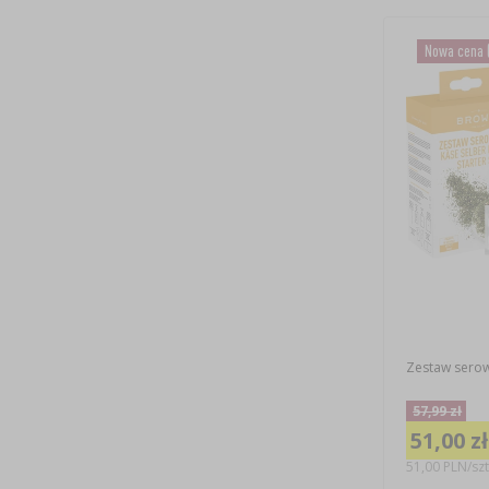
Nowa cena
Zestaw serow
57,99 zł
51,00 zł
51,00 PLN/szt