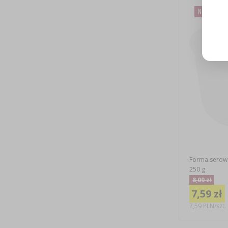
Nowa cena
Forma serowa
250 g
8,09 zł
7,59 zł
7,59 PLN/szt.