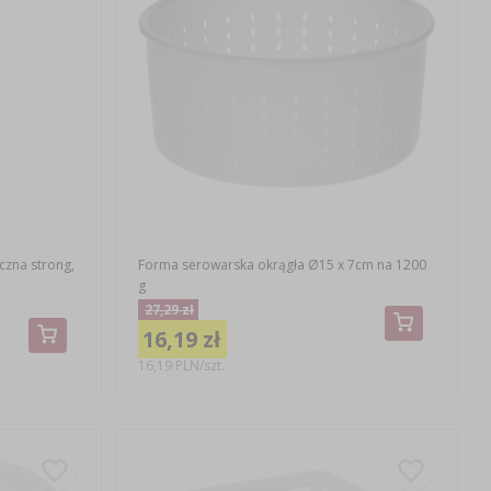
czna strong,
Forma serowarska okrągła Ø15 x 7cm na 1200
g
27,29 zł
16,19 zł
16,19 PLN/szt.