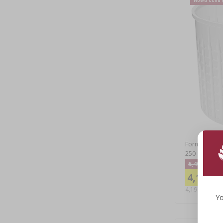
Forma serowa
250 g
5,49 zł
4,19 zł
4,19 PLN/szt.
Yo