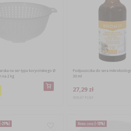
rska na ser typu korycińskiego Ø
Podpuszczka do sera mikrobiologi
m na 2 kg
30 ml
27,29 zł
.
909,67 PLN/l
(-29%)
Nowa cena
(-10%)