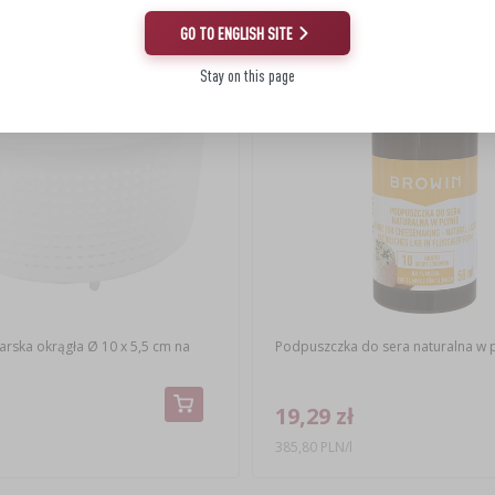
(-6%)
GO TO ENGLISH SITE
Stay on this page
rska okrągła Ø 10 x 5,5 cm na
Podpuszczka do sera naturalna w p
19,29 zł
385,80 PLN/l