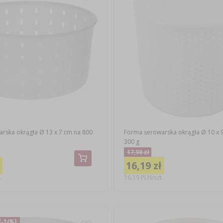
rska okrągła Ø 13 x 7 cm na 800
Forma serowarska okrągła Ø 10 x 
300 g
17,98 zł
16,19 zł
.
16,19 PLN/szt.
(-24%)