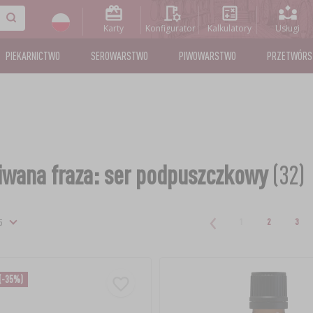
Karty
Konfigurator
Kalkulatory
Usługi
PIEKARNICTWO
SEROWARSTWO
PIWOWARSTWO
PRZETWÓR
wana fraza: ser podpuszczkowy
(32)
1
2
3
(-35%)