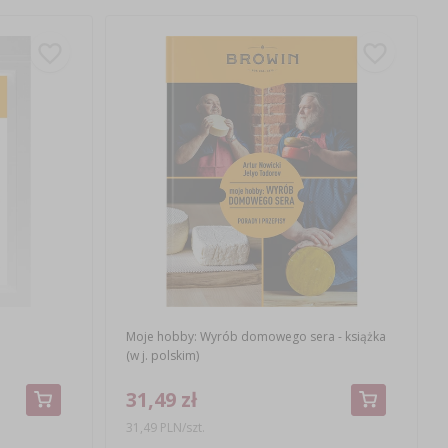
Moje hobby: Wyrób domowego sera - książka
(w j. polskim)
31,49 zł
31,49 PLN/szt.