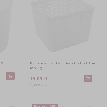
9,5 cm na
Forma serowarska kwadratowa 11 x 11 x 8,5 cm
na 500 g
15,09 zł
15,09 PLN/szt.
Nowa cena
(-19%)