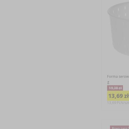
Forma serowa
g
19,38 zł
13,69 zł
13,69 PLN/szt
Nowa cena