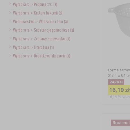
Wyrób sera
>
Podpuszczki
(3)
Wyrób sera
>
Kultury bakterii
(3)
Wędliniarstwo
>
Wędzarnie i haki
(3)
Wyrób sera
>
Substancje pomocnicze
(2)
Wyrób sera
>
Zestawy serowarskie
(1)
Wyrób sera
>
Literatura
(1)
Wyrób sera
>
Dodatkowe akcesoria
(1)
Forma serowa
21/11 x 8,5 c
24,78 zł
16,19 zł
16,19 PLN/szt
Nowa cena