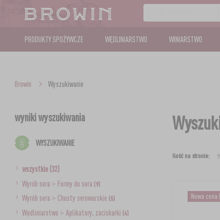
PRODUKTY SPOŻYWCZE
WĘDLINIARSTWO
WINIARSTWO
Browin
Wyszukiwanie
wyniki wyszukiwania
Wyszuki
WYSZUKIWANIE
Ilość na stronie:
wszystkie (32)
Wyrób sera
>
Formy do sera
(9)
Nowa cena
Wyrób sera
>
Chusty serowarskie
(5)
Wędliniarstwo
>
Aplikatory, zaciskarki
(4)