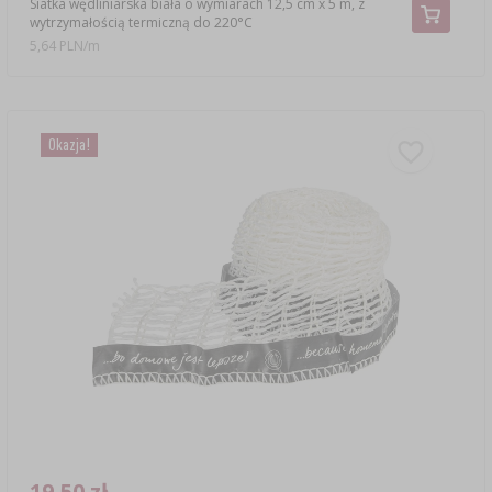
Siatka wędliniarska biała o wymiarach 12,5 cm x 5 m, z
wytrzymałością termiczną do 220°C
5,64 PLN/m
Okazja!
19,50 zł