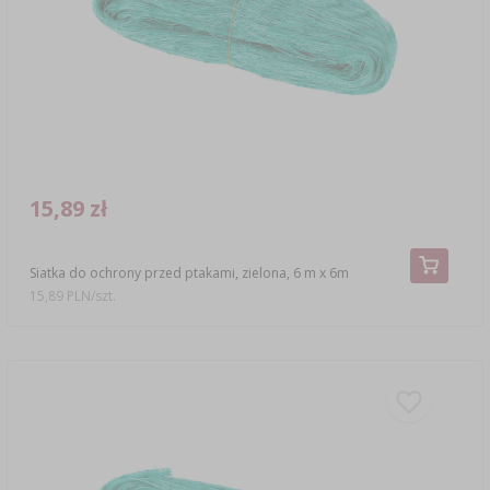
SUBSTANCJE DODATKOWE
›
MIERNIKI, WSKAŹNIKI
GADŻETY DOMOWE
›
PEKLE, MARYNATY I ZIOŁA
ETYKIETY
›
BUTELKI
MOTORYZACJA
KULTURY BAKTERII
BADANIA ALKOHOLU
›
GĄSIORY
LITERATURA WĘDLINIARSTWO
LITERATURA
15,89 zł
AROMATY DYMU WĘDZARNICZEGO
REGAŁY
Siatka do ochrony przed ptakami, zielona, 6 m x 6m
›
AROMATYZACJA
15,89 PLN/szt.
LITERATURA
BADANIA WINA
ETYKIETY