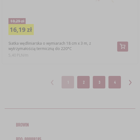
19,29 zł
16,19 zł
Siatka wędliniarska o wymiarach 18 cm x 3 m, z
wytrzymałością termiczną do 220°C
5,40 PLN/m
1
2
3
4
BROWIN
BDO: 000008185