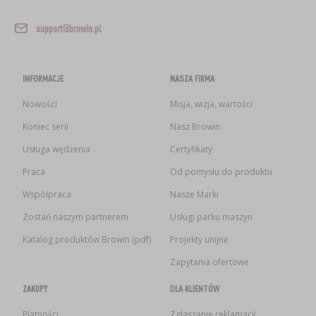
support@browin.pl
INFORMACJE
NASZA FIRMA
Nowości
Misja, wizja, wartości
Koniec serii
Nasz Browin
Usługa wędzenia
Certyfikaty
Praca
Od pomysłu do produktu
Współpraca
Nasze Marki
Zostań naszym partnerem
Usługi parku maszyn
Katalog produktów Browin (pdf)
Projekty unijne
Zapytania ofertowe
ZAKUPY
DLA KLIENTÓW
Płatności
Zgłaszanie reklamacji