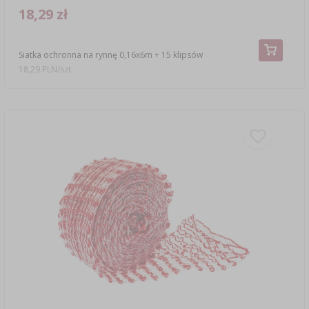
18,29 zł
Siatka ochronna na rynnę 0,16x6m + 15 klipsów
18,29 PLN/szt.