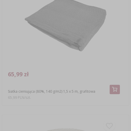
65,99 zł
Siatka cieniująca (80%, 140 g/m2) 1,5 x 5 m, grafitowa
65,99 PLN/szt.