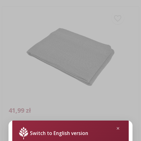
41,99 zł
Siatka cieniująca (80%, 140 g/m2) 0,9x5 m, grafitowa
Switch to English version
41,99 PLN/szt.