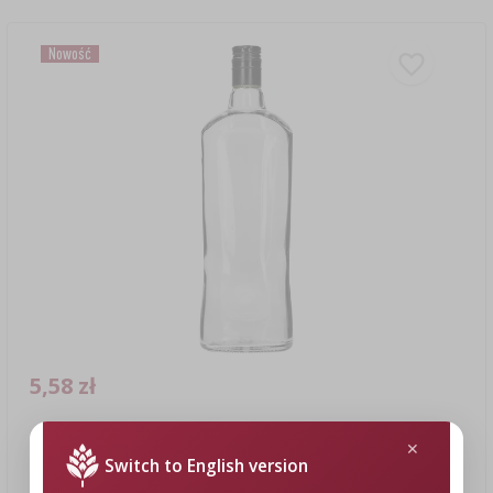
Nowość
5,58 zł
Butelka „Szafirowa” 700 ml z zakrętką, 1 szt.
Switch to English version
5,58 PLN/szt.