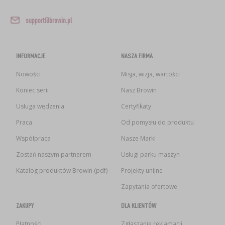
support@browin.pl
INFORMACJE
NASZA FIRMA
Nowości
Misja, wizja, wartości
Koniec serii
Nasz Browin
Usługa wędzenia
Certyfikaty
Praca
Od pomysłu do produktu
Współpraca
Nasze Marki
Zostań naszym partnerem
Usługi parku maszyn
Katalog produktów Browin (pdf)
Projekty unijne
Zapytania ofertowe
ZAKUPY
DLA KLIENTÓW
Płatności
Zgłaszanie reklamacji