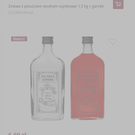
Zestaw z płaszczem wodnym-szynkowar 1,5 kg + garnek
210,99 PLN/szt.
Nowość
6,69 zł