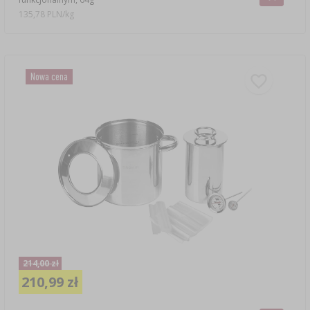
135,78 PLN/kg
Nowa cena
214,00 zł
210,99 zł