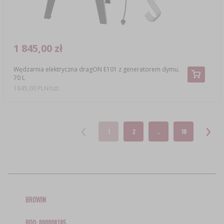
1 845,00 zł
Wędzarnia elektryczna dragON E101 z generatorem dymu,
70 L
1845,00 PLN/szt.
1
2
..
10
BROWIN
BDO: 000008185