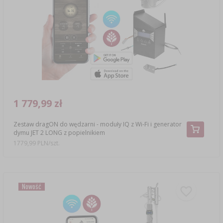
SUBSTANCJE DODATKOWE
›
MIERNIKI, WSKAŹNIKI
GADŻETY DOMOWE
›
PEKLE, MARYNATY I ZIOŁA
ETYKIETY
›
BUTELKI
MOTORYZACJA
KULTURY BAKTERII
BADANIA ALKOHOLU
›
GĄSIORY
LITERATURA WĘDLINIARSTWO
LITERATURA
AROMATY DYMU WĘDZARNICZEGO
REGAŁY
1 779,99 zł
Zestaw dragON do wędzarni - moduły IQ z Wi-Fi i generator
›
AROMATYZACJA
dymu JET 2 LONG z popielnikiem
1779,99 PLN/szt.
LITERATURA
BADANIA WINA
Nowość
ETYKIETY