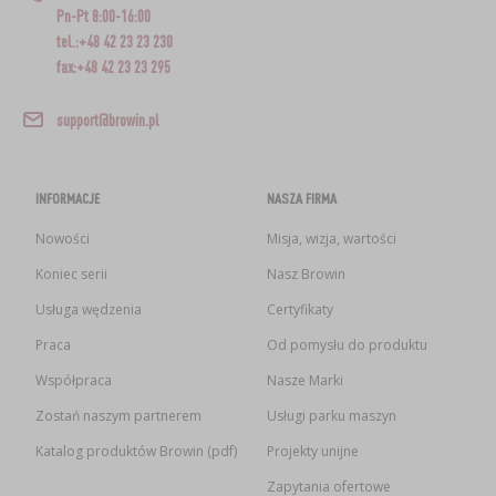
Pn-Pt 8:00-16:00
tel.:+48 42 23 23 230
fax:+48 42 23 23 295
support@browin.pl
INFORMACJE
NASZA FIRMA
Nowości
Misja, wizja, wartości
Koniec serii
Nasz Browin
Usługa wędzenia
Certyfikaty
Praca
Od pomysłu do produktu
Współpraca
Nasze Marki
Zostań naszym partnerem
Usługi parku maszyn
Katalog produktów Browin (pdf)
Projekty unijne
Zapytania ofertowe