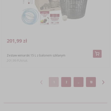
201,99 zł
Zestaw winiarski 15 L z balonem szklanym
201,99 PLN/szt.
1
2
..
10