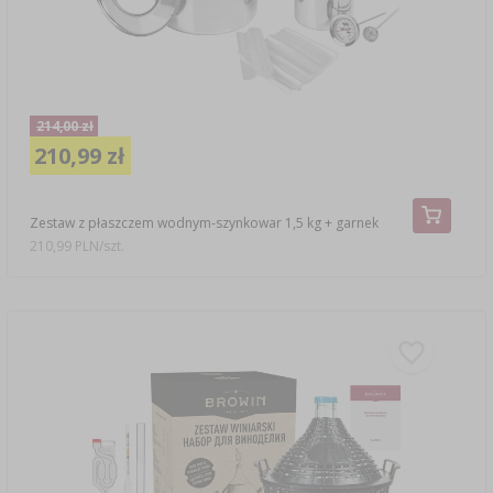
214,00 zł
210,99 zł
Zestaw z płaszczem wodnym-szynkowar 1,5 kg + garnek
210,99 PLN/szt.