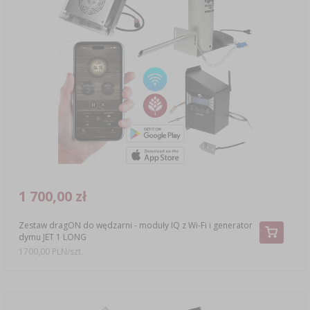
1 700,00 zł
Zestaw dragON do wędzarni - moduły IQ z Wi-Fi i generator
dymu JET 1 LONG
1700,00 PLN/szt.