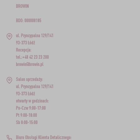
BROWIN
BDO: 000008185
ul. Pryncypalna 129/141
93-373 Łódź
Recepcja:
tel.:+48 42 23 23 200
browin@browin.pl
Salon sprzedaży:
ul. Pryncypalna 129/141
93-373 Łódź
otwarty w godzinach:
Pn-Czw 9:00-17:00
Pt 9:00-18:00
Sb 8:00-15:00
Biuro Obsługi Klienta Detalicznego: