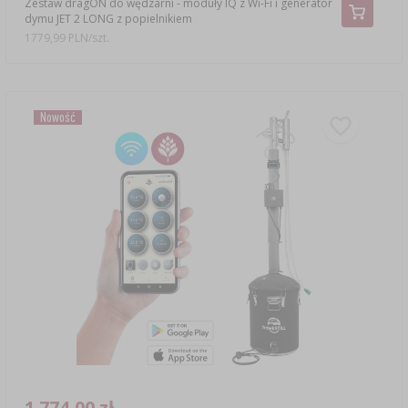
Zestaw dragON do wędzarni - moduły IQ z Wi-Fi i generator
dymu JET 2 LONG z popielnikiem
1779,99 PLN/szt.
Nowość
1 774,00 zł