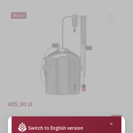
Okazja!
605,00 zł
Destylator klasyczny Convex 18 L - 1 odstojnik
Switch to English version
605,00 PLN/szt.