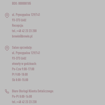
BDO: 000008185
ul. Pryncypalna 129/141
93-373 Łódź
Recepcja:
tel.:+48 42 23 23 200
browin@browin.pl
Salon sprzedaży:
ul. Pryncypalna 129/141
93-373 Łódź
otwarty w godzinach:
Pn-Czw 9:00-17:00
Pt 9:00-18:00
Sb 8:00-15:00
Biuro Obsługi Klienta Detalicznego:
Pn-Pt 8:00-16:00
tel.:+48 42 23 23 230