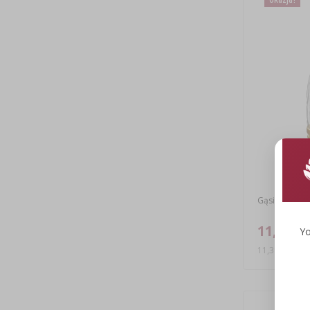
Gąsior Dama 5
11,39 zł
Yo
11,39 PLN/szt