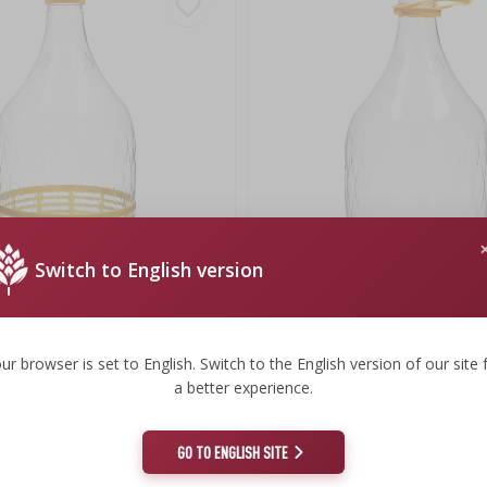
Switch to English version
 L PET, z zakrętką i koszyczkiem
Gąsior Dama 5 L PET, z zakrętką i 
9,69 zł
ur browser is set to English. Switch to the English version of our site 
a better experience.
.
9,69 PLN/szt.
GO TO ENGLISH SITE