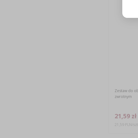
Zestaw do ob
zwrotnym
21,59 zł
21,59 PLN/szt