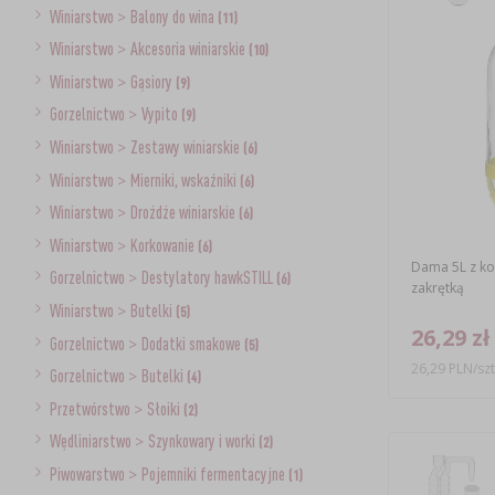
Winiarstwo
>
Balony do wina
(11)
Winiarstwo
>
Akcesoria winiarskie
(10)
Winiarstwo
>
Gąsiory
(9)
Gorzelnictwo
>
Vypito
(9)
Winiarstwo
>
Zestawy winiarskie
(6)
Winiarstwo
>
Mierniki, wskaźniki
(6)
Winiarstwo
>
Drożdże winiarskie
(6)
Winiarstwo
>
Korkowanie
(6)
Dama 5L z ko
Gorzelnictwo
>
Destylatory hawkSTILL
(6)
zakrętką
Winiarstwo
>
Butelki
(5)
26,29 zł
Gorzelnictwo
>
Dodatki smakowe
(5)
26,29 PLN/szt
Gorzelnictwo
>
Butelki
(4)
Przetwórstwo
>
Słoiki
(2)
Wędliniarstwo
>
Szynkowary i worki
(2)
Piwowarstwo
>
Pojemniki fermentacyjne
(1)