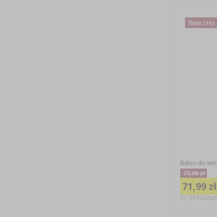
Nowa cena
Balon do wina
73,98 zł
71,99 zł
71,99 PLN/szt