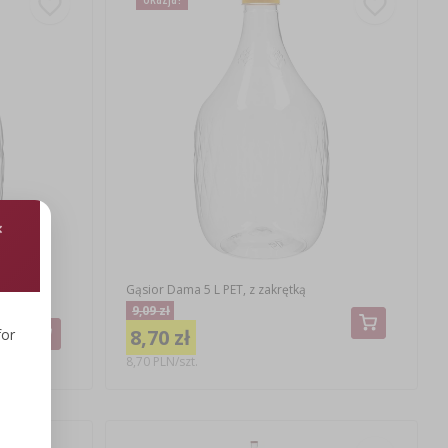
uchwytem
Gąsior Dama 5 L PET, z zakrętką
9,09 zł
8,70 zł
for
8,70 PLN/szt.