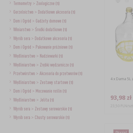
Termometry
>
Zoologiczne
(1)
Gorzelnictwo
>
Dodatkowe akcesoria
(1)
Dom i Ogród
>
Gadżety domowe
(1)
Winiarstwo
>
Środki dodatkowe
(1)
Wyrób sera
>
Dodatkowe akcesoria
(1)
Dom i Ogród
>
Pakowanie próżniowe
(1)
Wędliniarstwo
>
Nadziewarki
(1)
Wędliniarstwo
>
Zrębki wędzarnicze
(1)
Przetwórstwo
>
Akcesoria do przetworów
(1)
4 x Dama 5L z 
Wędliniarstwo
>
Zestawy startowe
(1)
Dom i Ogród
>
Mocowanie roślin
(1)
93,98 zł
Wędliniarstwo
>
Jelita
(1)
23,50 PLN/szt
Wyrób sera
>
Zestawy serowarskie
(1)
Wyrób sera
>
Chusty serowarskie
(1)
Okazja!