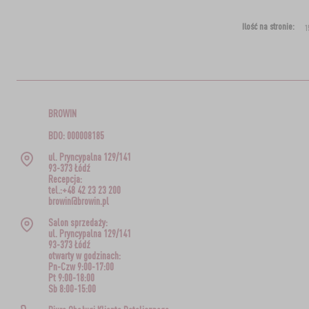
Ilość na stronie:
BROWIN
BDO: 000008185
ul. Pryncypalna 129/141
93-373 Łódź
Recepcja:
tel.:+48 42 23 23 200
browin@browin.pl
Salon sprzedaży:
ul. Pryncypalna 129/141
93-373 Łódź
otwarty w godzinach:
Pn-Czw 9:00-17:00
Pt 9:00-18:00
Sb 8:00-15:00