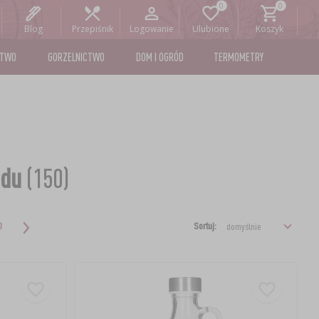
Blog
Przepiśnik
Logowanie
Ulubione
Koszyk
STWO
GORZELNICTWO
DOM I OGRÓD
TERMOMETRY
odu
(150)
Sortuj:
0