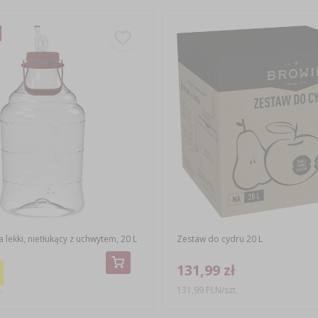
 lekki, nietłukący z uchwytem, 20 L
Zestaw do cydru 20 L
131,99 zł
.
131,99 PLN/szt.