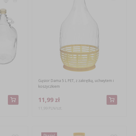
Gąsior Dama 5 L PET, z zakrętką, uchwytem i
koszyczkiem
11,99 zł
11,99 PLN/szt.
Okazja!