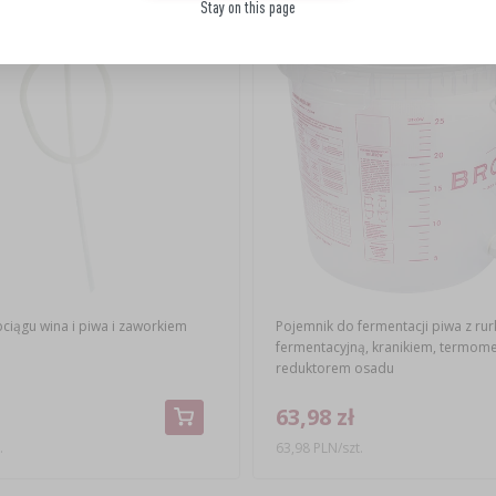
Okazja!
Stay on this page
ciągu wina i piwa i zaworkiem
Pojemnik do fermentacji piwa z rur
fermentacyjną, kranikiem, termome
reduktorem osadu
63,98 zł
.
63,98 PLN/szt.