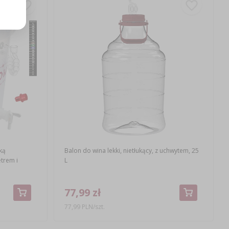
ką
Balon do wina lekki, nietłukący, z uchwytem, 25
trem i
L
77,99 zł
77,99 PLN/szt.