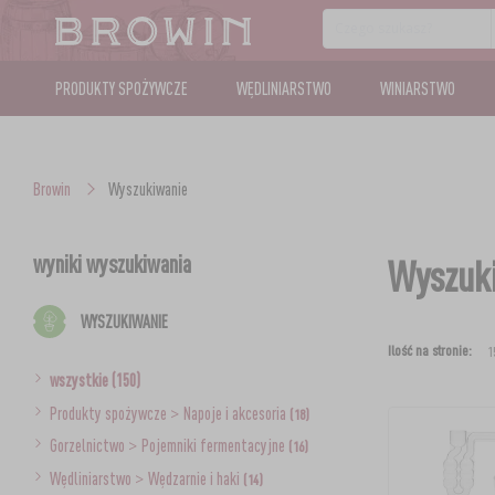
PRODUKTY SPOŻYWCZE
WĘDLINIARSTWO
WINIARSTWO
Browin
Wyszukiwanie
wyniki wyszukiwania
Wyszuki
WYSZUKIWANIE
Ilość na stronie:
wszystkie (150)
Produkty spożywcze
>
Napoje i akcesoria
(18)
Gorzelnictwo
>
Pojemniki fermentacyjne
(16)
Wędliniarstwo
>
Wędzarnie i haki
(14)