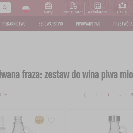
Karty
Konfigurator
Kalkulatory
Usługi
PIEKARNICTWO
SEROWARSTWO
PIWOWARSTWO
PRZETWÓR
wana fraza: zestaw do wina piwa mi
1
2
..
1