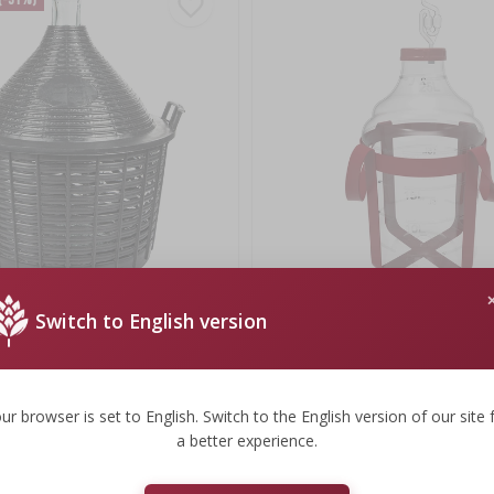
Switch to English version
a 25 L w koszu plastikowym
Balon do wina lekki, nietłukący, z s
86,99 zł
.
86,99 PLN/szt.
ur browser is set to English. Switch to the English version of our site 
a better experience.