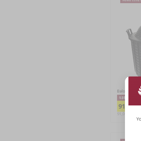
Balon do win
131,00 zł
91,00 zł
91,00 PLN/szt
Yo