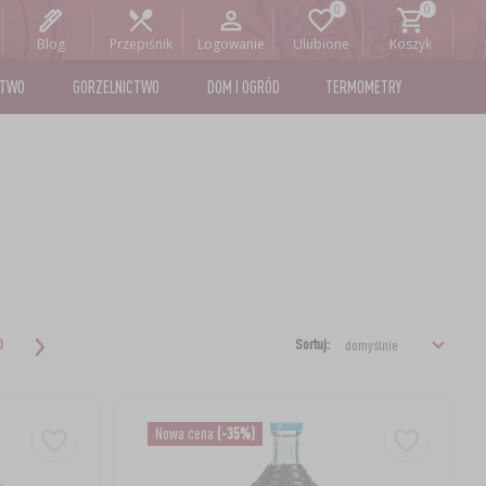
Blog
Przepiśnik
Logowanie
Ulubione
Koszyk
STWO
GORZELNICTWO
DOM I OGRÓD
TERMOMETRY
Sortuj:
0
Nowa cena
(-35%)