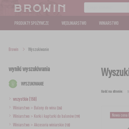
PRODUKTY SPOŻYWCZE
WĘDLINIARSTWO
WINIARSTWO
Browin
Wyszukiwanie
wyniki wyszukiwania
Wyszuki
WYSZUKIWANIE
Ilość na stronie:
wszystkie (150)
Winiarstwo
>
Balony do wina
(26)
Nowa cena
Winiarstwo
>
Korki i kapturki do balonów
(19)
Winiarstwo
>
Akcesoria winiarskie
(13)