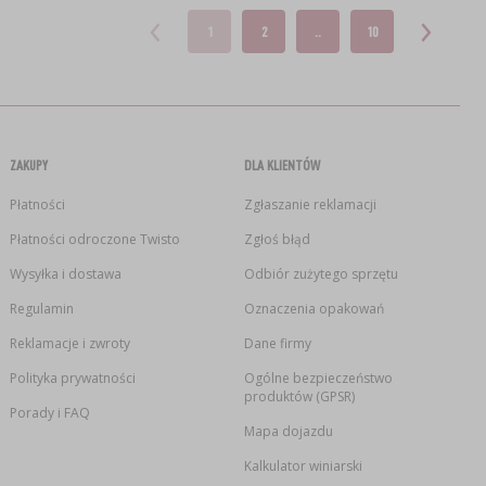
1
2
..
10
ZAKUPY
DLA KLIENTÓW
Płatności
Zgłaszanie reklamacji
Płatności odroczone Twisto
Zgłoś błąd
Wysyłka i dostawa
Odbiór zużytego sprzętu
Regulamin
Oznaczenia opakowań
Reklamacje i zwroty
Dane firmy
Polityka prywatności
Ogólne bezpieczeństwo
produktów (GPSR)
Porady i FAQ
Mapa dojazdu
Kalkulator winiarski