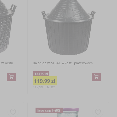
ą w koszu
Balon do wina 54 L w koszu plastikowym
184,99 zł
119,99 zł
119,99 PLN/szt.
Nowa cena
(-20%)