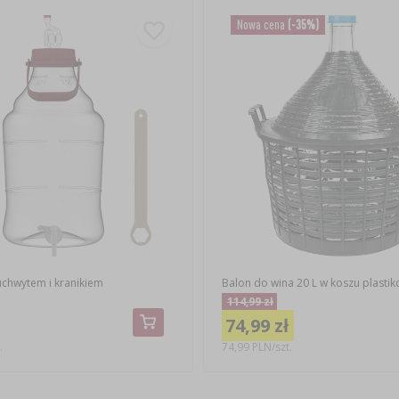
Nowa cena
(-35%)
uchwytem i kranikiem
Balon do wina 20 L w koszu plasti
114,99 zł
74,99 zł
.
74,99 PLN/szt.