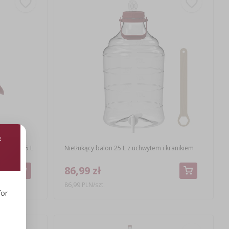
zelkami, 25 L
Nietłukący balon 25 L z uchwytem i kranikiem
86,99 zł
86,99 PLN/szt.
for