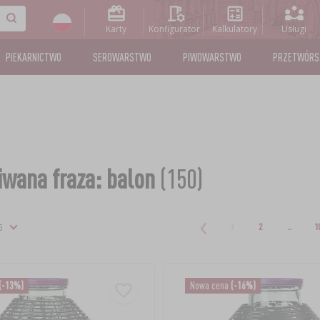
Karty
Konfigurator
Kalkulatory
Usługi
PIEKARNICTWO
SEROWARSTWO
PIWOWARSTWO
PRZETWÓR
wana fraza: balon
(150)
1
2
..
1
(-13%)
Nowa cena
(-16%)