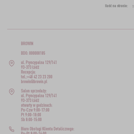
Ilość na stronie:
BROWIN
BDO: 000008185
ul. Pryncypalna 129/141
93-373 Łódź
Recepcja:
tel.:+48 42 23 23 200
browin@browin.pl
Salon sprzedaży:
ul. Pryncypalna 129/141
93-373 Łódź
otwarty w godzinach:
Pn-Czw 9:00-17:00
Pt 9:00-18:00
Sb 8:00-15:00
Biuro Obsługi Klienta Detalicznego:
Pn-Pt 8:00-16:00