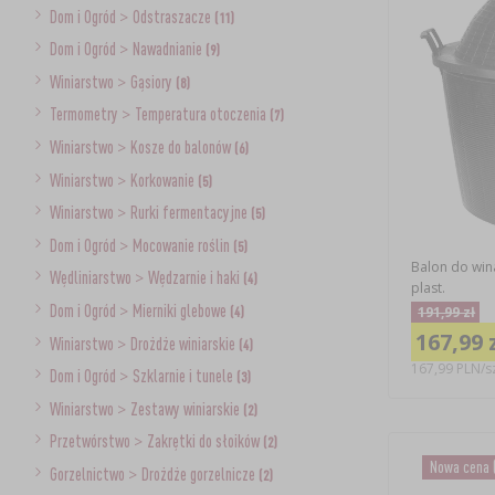
Dom i Ogród
>
Odstraszacze
(11)
Dom i Ogród
>
Nawadnianie
(9)
Winiarstwo
>
Gąsiory
(8)
Termometry
>
Temperatura otoczenia
(7)
Winiarstwo
>
Kosze do balonów
(6)
Winiarstwo
>
Korkowanie
(5)
Winiarstwo
>
Rurki fermentacyjne
(5)
Dom i Ogród
>
Mocowanie roślin
(5)
Balon do wina
Wędliniarstwo
>
Wędzarnie i haki
(4)
plast.
Dom i Ogród
>
Mierniki glebowe
191,99 zł
(4)
167,99 
Winiarstwo
>
Drożdże winiarskie
(4)
167,99 PLN/sz
Dom i Ogród
>
Szklarnie i tunele
(3)
Winiarstwo
>
Zestawy winiarskie
(2)
Przetwórstwo
>
Zakrętki do słoików
(2)
Nowa cena
Gorzelnictwo
>
Drożdże gorzelnicze
(2)