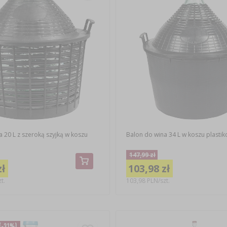
 20 L z szeroką szyjką w koszu
Balon do wina 34 L w koszu plasti
147,99 zł
zł
103,98 zł
t.
103,98 PLN/szt.
(-31%)