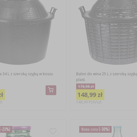
 34 L z szeroką szyjką w koszu
Balon do wina 25 L z szeroką szyjk
plast.
176,98 zł
zł
148,99 zł
t.
148,99 PLN/szt.
(-23%)
Nowa cena
(-30%)