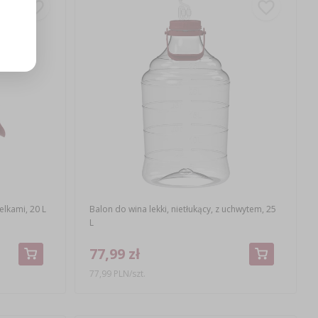
zelkami, 20 L
Balon do wina lekki, nietłukący, z uchwytem, 25
L
77,99 zł
77,99 PLN/szt.