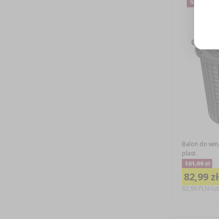
Nowa cena
Balon do wina
plast.
101,99 zł
82,99 zł
82,99 PLN/szt