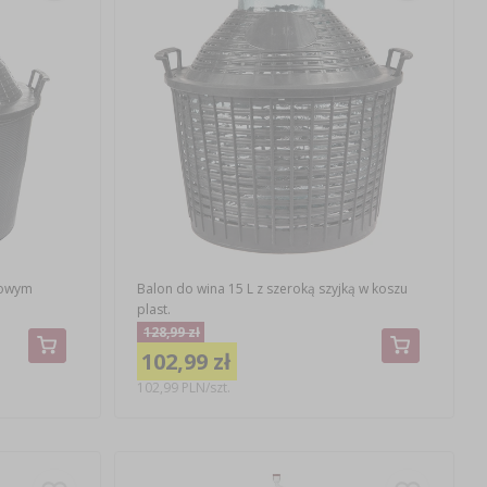
kowym
Balon do wina 15 L z szeroką szyjką w koszu
plast.
128,99 zł
102,99 zł
102,99 PLN/szt.