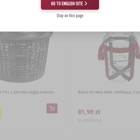
(-19%)
GO TO ENGLISH SITE
Stay on this page
 10 L z szeroką szyjką w koszu
Balon do wina lekki, nietłukący, z s
81,99 zł
.
81,99 PLN/szt.