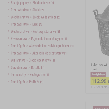
Stacje pogody
>
Elektroniczne
(2)
Przetwórstwo
>
Słoiki
(2)
Wędliniarstwo
>
Zrębki wędzarnicze
(2)
Przetwórstwo
>
Lejki
(1)
Wędliniarstwo
>
Zestawy startowe
(1)
Piwowarstwo
>
Pojemniki fermentacyjne
(1)
Dom i Ogród
>
Akcesoria i narzędzia ogrodnicze
(1)
Przetwórstwo
>
Akcesoria do przetworów
(1)
Winiarstwo
>
Środki dodatkowe
(1)
Balon do wina
Gorzelnictwo
>
Butelki
(1)
plast.
146,99 zł
Termometry
>
Zoologiczne
(1)
112,99 
Dom i Ogród
>
Podłoża
(1)
112,99 PLN/sz
Nowa cena