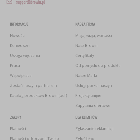
support@browin.pl
INFORMACJE
NASZA FIRMA
Nowości
Misja, wizja, wartości
Koniec serii
Nasz Browin
Usługa wędzenia
Certyfikaty
Praca
Od pomysłu do produktu
Współpraca
Nasze Marki
Zostań naszym partnerem
Usługi parku maszyn
Katalog produktów Browin (pdf)
Projekty unijne
Zapytania ofertowe
ZAKUPY
DLA KLIENTÓW
Płatności
Zgłaszanie reklamacji
Płatności odroczone Twisto
Zgłoś błąd