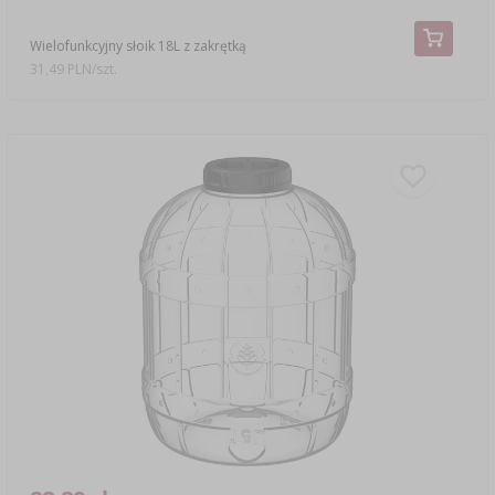
Wielofunkcyjny słoik 18L z zakrętką
31,49 PLN/szt.