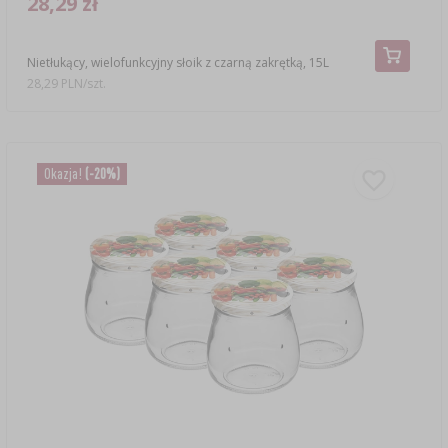
28,29 zł
Nietłukący, wielofunkcyjny słoik z czarną zakrętką, 15L
28,29 PLN/szt.
Okazja!
(-20%)