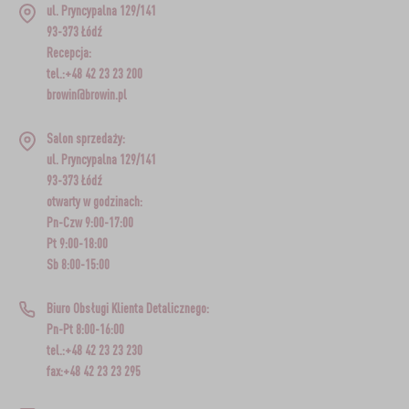
ul. Pryncypalna 129/141
93-373 Łódź
Recepcja:
tel.:+48 42 23 23 200
browin@browin.pl
Salon sprzedaży:
ul. Pryncypalna 129/141
93-373 Łódź
otwarty w godzinach:
Pn-Czw 9:00-17:00
Pt 9:00-18:00
Sb 8:00-15:00
Biuro Obsługi Klienta Detalicznego:
Pn-Pt 8:00-16:00
tel.:+48 42 23 23 230
fax:+48 42 23 23 295