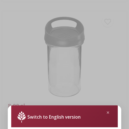
8,00 zł
Switch to English version
Pojemnik szklany 545 ml, z zakrętką do zawieszania
8,00 PLN/szt.