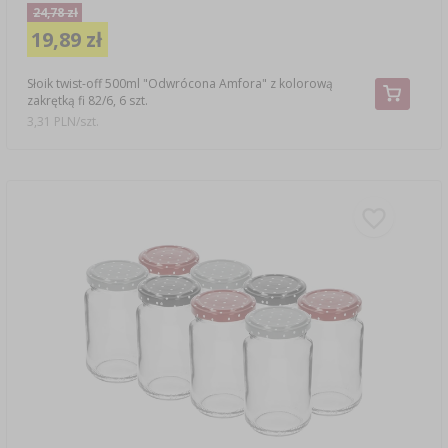
24,78 zł
19,89 zł
Słoik twist-off 500ml "Odwrócona Amfora" z kolorową
zakrętką fi 82/6, 6 szt.
3,31 PLN/szt.