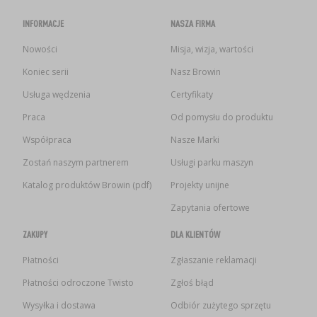
INFORMACJE
NASZA FIRMA
Nowości
Misja, wizja, wartości
Koniec serii
Nasz Browin
Usługa wędzenia
Certyfikaty
Praca
Od pomysłu do produktu
Współpraca
Nasze Marki
Zostań naszym partnerem
Usługi parku maszyn
Katalog produktów Browin (pdf)
Projekty unijne
Zapytania ofertowe
ZAKUPY
DLA KLIENTÓW
Płatności
Zgłaszanie reklamacji
Płatności odroczone Twisto
Zgłoś błąd
Wysyłka i dostawa
Odbiór zużytego sprzętu