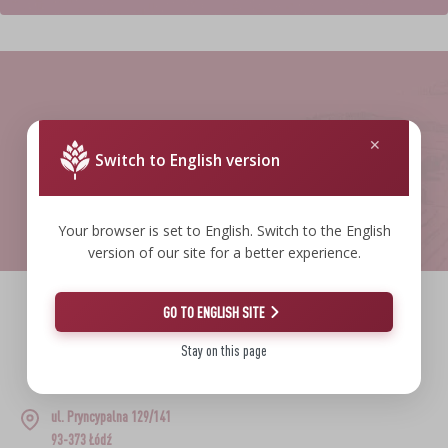
PEKLE, MARYNATY I ZIOŁA
SUBSTANCJE DODATKOWE
GADŻETY DOMOWE
›
MIERNIKI, WSKAŹNIKI
KULTURY BAKTERII
ETYKIETY
MOTORYZACJA
›
BUTELKI
LITERATURA WĘDLINIARSTWO
BADANIA ALKOHOLU
GĄSIORY
Switch to English version
AROMATY DYMU WĘDZARNICZEGO
LITERATURA
REGAŁY
Your browser is set to English. Switch to the English
AROMATYZACJA
version of our site for a better experience.
LITERATURA
GO TO ENGLISH SITE
BROWIN
BADANIA WINA
Stay on this page
BDO: 000008185
ETYKIETY
ul. Pryncypalna 129/141
93-373 Łódź