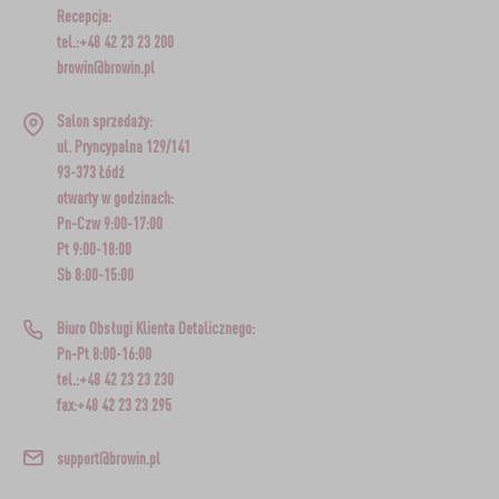
Recepcja:
tel.:+48 42 23 23 200
browin@browin.pl
Salon sprzedaży:
ul. Pryncypalna 129/141
93-373 Łódź
otwarty w godzinach:
Pn-Czw 9:00-17:00
Pt 9:00-18:00
Sb 8:00-15:00
Biuro Obsługi Klienta Detalicznego:
Pn-Pt 8:00-16:00
tel.:+48 42 23 23 230
fax:+48 42 23 23 295
support@browin.pl