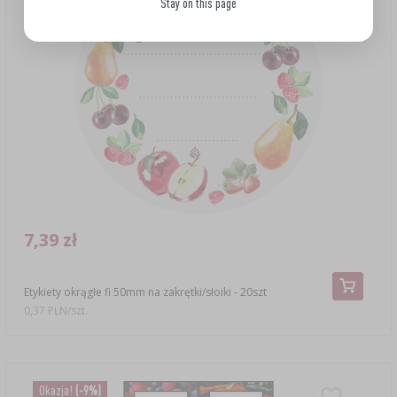
Stay on this page
7,39 zł
Etykiety okrągłe fi 50mm na zakrętki/słoiki - 20szt
0,37 PLN/szt.
Okazja!
(-9%)