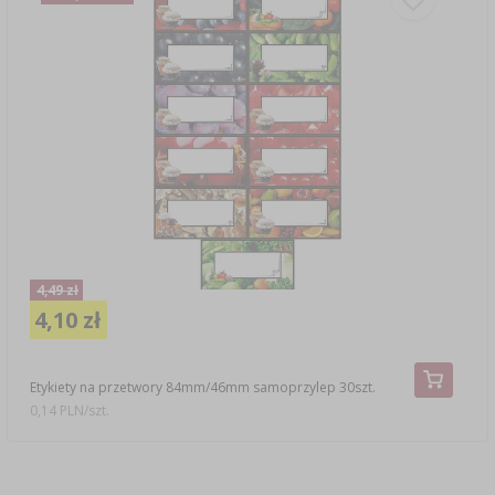
4,49 zł
4,10 zł
Etykiety na przetwory 84mm/46mm samoprzylep 30szt.
0,14 PLN/szt.