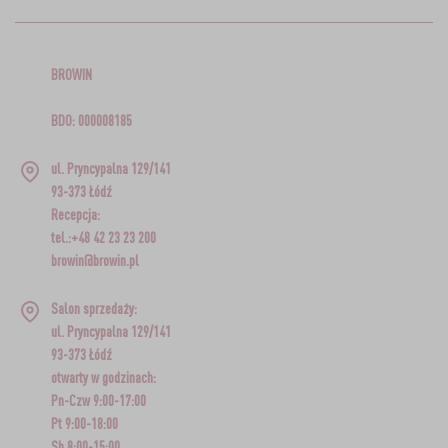
BROWIN
BDO: 000008185
ul. Pryncypalna 129/141
93-373 Łódź
Recepcja:
tel.:+48 42 23 23 200
browin@browin.pl
Salon sprzedaży:
ul. Pryncypalna 129/141
93-373 Łódź
otwarty w godzinach:
Pn-Czw 9:00-17:00
Pt 9:00-18:00
Sb 8:00-15:00