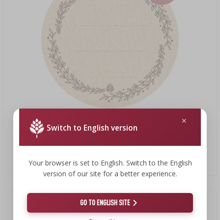
8,79 zł
Switch to English version
Etykiety okrągłe fi 66,5mm na zakrętki/słoiki - 20szt
0,44 PLN/szt.
Your browser is set to English. Switch to the English
version of our site for a better experience.
GO TO ENGLISH SITE