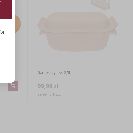
for
Garnek rzymski 2,5L
99,99 zł
99,99 PLN/szt.