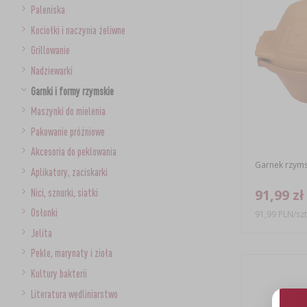
Paleniska
Kociołki i naczynia żeliwne
Grillowanie
Nadziewarki
Garnki i formy rzymskie
Maszynki do mielenia
Pakowanie próżniowe
Akcesoria do peklowania
Garnek rzyms
Aplikatory, zaciskarki
91,99 zł
Nici, sznurki, siatki
Osłonki
91,99 PLN/szt
Jelita
Pekle, marynaty i zioła
Kultury bakterii
Literatura wędliniarstwo