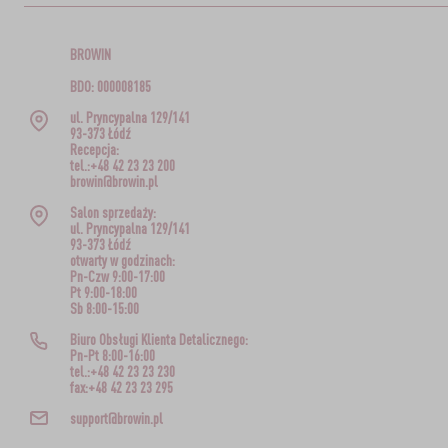
BROWIN
BDO: 000008185
ul. Pryncypalna 129/141
93-373 Łódź
Recepcja:
tel.:+48 42 23 23 200
browin@browin.pl
Salon sprzedaży:
ul. Pryncypalna 129/141
93-373 Łódź
otwarty w godzinach:
Pn-Czw 9:00-17:00
Pt 9:00-18:00
Sb 8:00-15:00
Biuro Obsługi Klienta Detalicznego:
Pn-Pt 8:00-16:00
tel.:+48 42 23 23 230
fax:+48 42 23 23 295
support@browin.pl