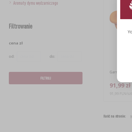
Aromaty dymu wędzarniczego
Filtrowanie
Yo
cena zł
od:
do:
Garnek rzymsk
FILTRUJ
91,99 zł
91,99 PLN/szt
Ilość na stronie: