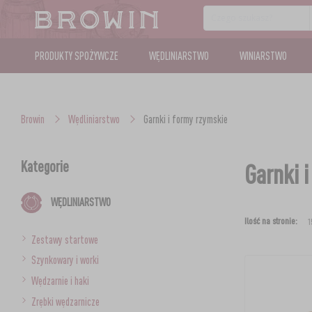
PRODUKTY SPOŻYWCZE
WĘDLINIARSTWO
WINIARSTWO
Browin
Wędliniarstwo
Garnki i formy rzymskie
Kategorie
Garnki 
WĘDLINIARSTWO
Ilość na stronie:
Zestawy startowe
Szynkowary i worki
Wędzarnie i haki
Zrębki wędzarnicze