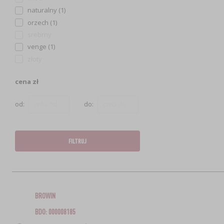
naturalny (1)
orzech (1)
srebrny
venge (1)
złoty
cena zł
od:
do:
FILTRUJ
BROWIN
BDO: 000008185