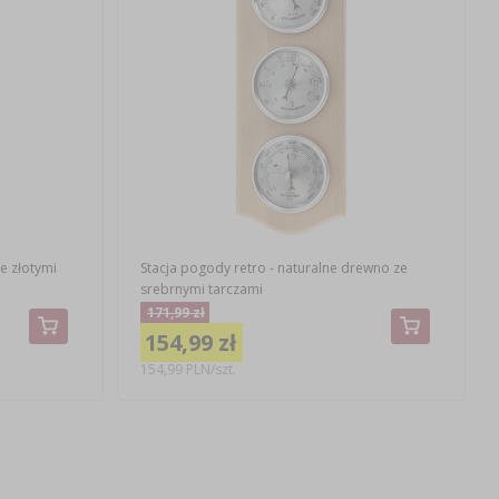
e złotymi
Stacja pogody retro - naturalne drewno ze
srebrnymi tarczami
171,99 zł
154,99 zł
154,99 PLN/szt.