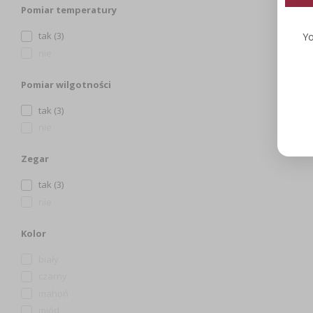
Pomiar temperatury
tak (3)
Yo
nie
Pomiar wilgotności
tak (3)
nie
Zegar
tak (3)
nie
Kolor
biały
czarny
mahoń
miód