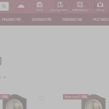
Karty
Konfigurator
Kalkulatory
Usługi
PIEKARNICTWO
SEROWARSTWO
PIWOWARSTWO
PRZETWÓR
)
(-10%)
Nowa cena
(-10%)