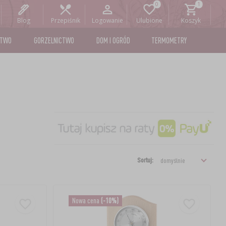
Blog
Przepiśnik
Logowanie
Ulubione
Koszyk
STWO
GORZELNICTWO
DOM I OGRÓD
TERMOMETRY
Sortuj:
Nowa cena
(-10%)