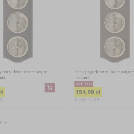
 retro - kolor orzechowy ze
Stacja pogody retro - kolor venge z
ami
tarczami
171,99 zł
zł
154,99 zł
t.
154,99 PLN/szt.