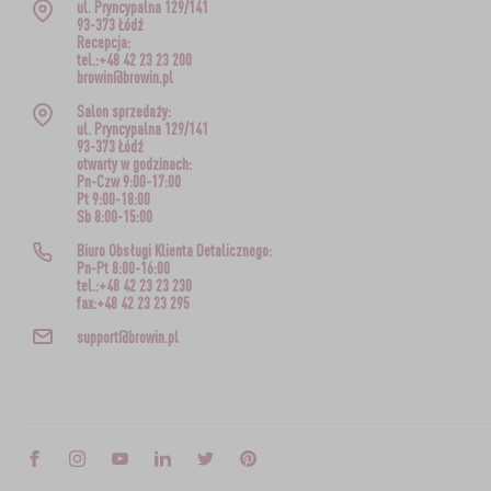
ul. Pryncypalna 129/141
93-373 Łódź
Recepcja:
tel.:+48 42 23 23 200
browin@browin.pl
Salon sprzedaży:
ul. Pryncypalna 129/141
93-373 Łódź
otwarty w godzinach:
Pn-Czw 9:00-17:00
Pt 9:00-18:00
Sb 8:00-15:00
Biuro Obsługi Klienta Detalicznego:
Pn-Pt 8:00-16:00
tel.:+48 42 23 23 230
fax:+48 42 23 23 295
support@browin.pl