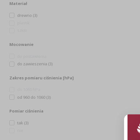
Materiał
drewno (3)
plastik
szkło
Mocowanie
do postawienia
do zawieszenia (3)
Zakres pomiaru ciśnienia [hPa]
do 1060 hPa
od 960 do 1060 (3)
Pomiar ciśnienia
tak (3)
nie