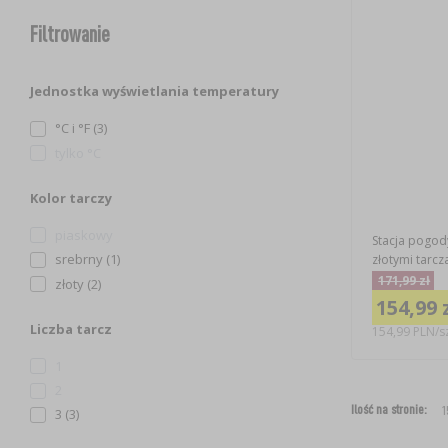
Filtrowanie
Jednostka wyświetlania temperatury
°C i °F (3)
tylko °C
Kolor tarczy
piaskowy
Stacja pogody
srebrny (1)
złotymi tarcz
171,99 zł
złoty (2)
154,99 
Liczba tarcz
154,99 PLN/sz
1
2
Ilość na stronie:
3 (3)