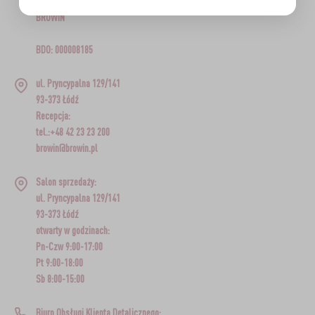
BROWIN
BDO: 000008185
ul. Pryncypalna 129/141
93-373 Łódź
Recepcja:
tel.:+48 42 23 23 200
browin@browin.pl
Salon sprzedaży:
ul. Pryncypalna 129/141
93-373 Łódź
otwarty w godzinach:
Pn-Czw 9:00-17:00
Pt 9:00-18:00
Sb 8:00-15:00
Biuro Obsługi Klienta Detalicznego: