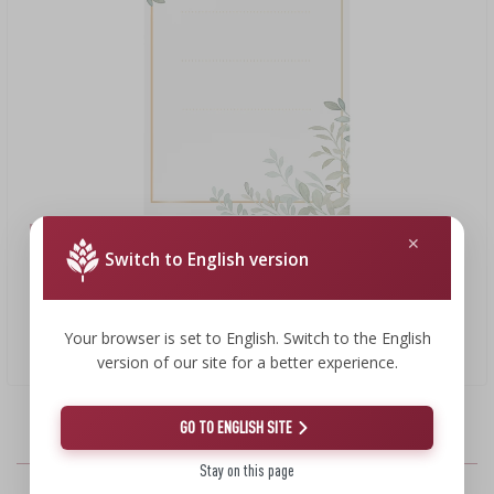
SUBSTANCJE DODATKOWE
›
MIERNIKI, WSKAŹNIKI
GADŻETY DOMOWE
›
PEKLE, MARYNATY I ZIOŁA
ETYKIETY
MOTORYZACJA
›
BUTELKI
KULTURY BAKTERII
BADANIA ALKOHOLU
LITERATURA WĘDLINIARSTWO
›
GĄSIORY
LITERATURA
AROMATY DYMU WĘDZARNICZEGO
REGAŁY
10,79 zł
Switch to English version
8,39 zł
›
AROMATYZACJA
Etykiety samoprzylepne 60 x 90 mm na butelki, słoiki,
prezenty wzór florystyczny - 20 szt.
Your browser is set to English. Switch to the English
LITERATURA
0,42 PLN/szt.
version of our site for a better experience.
BADANIA WINA
GO TO ENGLISH SITE
Stay on this page
ETYKIETY