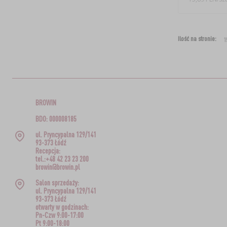
Ilość na stronie:
BROWIN
BDO: 000008185
ul. Pryncypalna 129/141
93-373 Łódź
Recepcja:
tel.:+48 42 23 23 200
browin@browin.pl
Salon sprzedaży:
ul. Pryncypalna 129/141
93-373 Łódź
otwarty w godzinach:
Pn-Czw 9:00-17:00
Pt 9:00-18:00