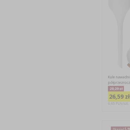
Kule nawadnia
półprzezroczy
28,29 zł
26,59 zł
6,65 PLN/szt.
Okazja!
(-2