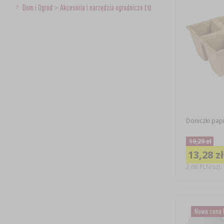
Dom i Ogród
>
Akcesoria i narzędzia ogrodnicze
(1)
Doniczki papi
19,29 zł
13,28 zł
2,66 PLN/szt.
Nowa cena