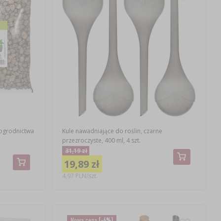
 ogrodnictwa
Kule nawadniające do roślin, czarne
przezroczyste, 400 ml, 4 szt.
31,19 zł
19,89 zł
4,97 PLN/szt.
Nowa cena
(-6%)