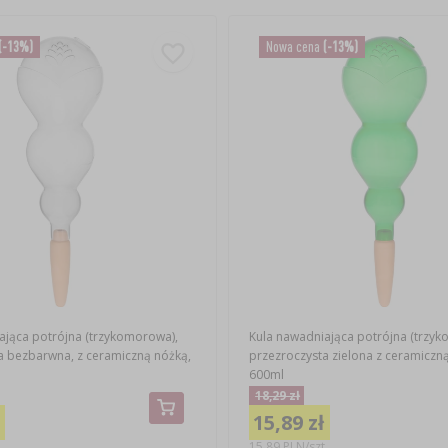
(-13%)
Nowa cena
(-13%)
ająca potrójna (trzykomorowa),
Kula nawadniająca potrójna (trzy
a bezbarwna, z ceramiczną nóżką,
przezroczysta zielona z ceramiczn
600ml
18,29 zł
15,89 zł
.
15,89 PLN/szt.