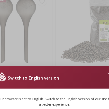
jące do roślin, czarne
Keramzyt do roślin doniczkowych,
, 400 ml, 2 szt.
i lasów w szkle, 4-10 mm, 2L
Switch to English version
9,69 zł
9,69 PLN/szt.
ur browser is set to English. Switch to the English version of our site 
a better experience.