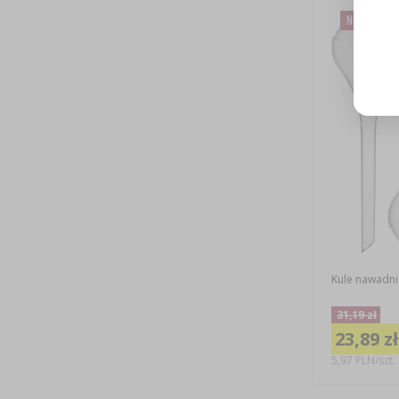
Nowa cena
Kule nawadnia
31,19 zł
23,89 zł
5,97 PLN/szt.