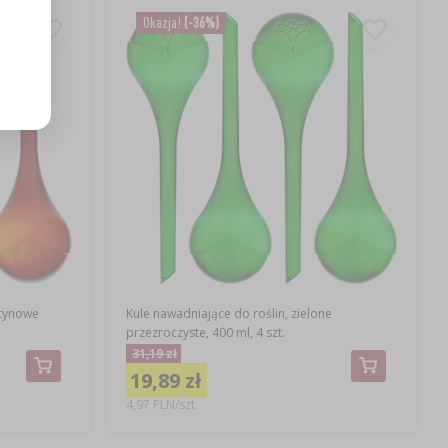
Okazja!
(-36%)
ztynowe
Kule nawadniające do roślin, zielone
przezroczyste, 400 ml, 4 szt.
31,19 zł
19,89 zł
4,97 PLN/szt.