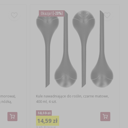
Okazja!
(-20%)
komorowa),
Kule nawadniające do roślin, czarne matowe,
ą nóżką,
400 ml, 4 szt.
18,19 zł
14,59 zł
3,65 PLN/szt.