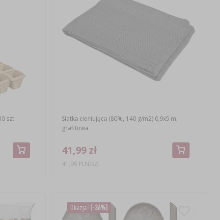
0 szt.
Siatka cieniująca (80%, 140 g/m2) 0,9x5 m,
grafitowa
41,99 zł
41,99 PLN/szt.
Okazja!
(-36%)