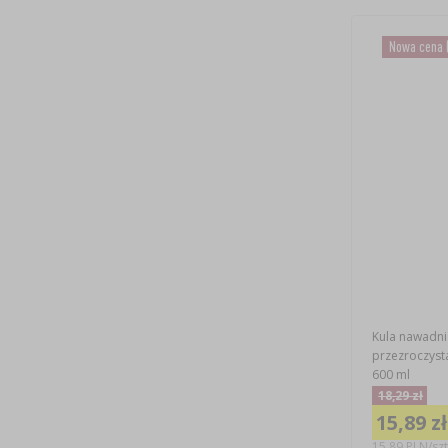
Nowa cena
Kula nawadni
przezroczyst
600 ml
18,29 zł
15,89 zł
15,89 PLN/szt