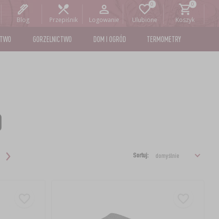
Blog
Przepiśnik
Logowanie
Ulubione
Koszyk
STWO
GORZELNICTWO
DOM I OGRÓD
TERMOMETRY
)
Sortuj: