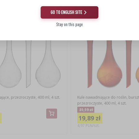
(-23%)
Okazja!
(-36%)
GO TO ENGLISH SITE
Stay on this page
jące, przezroczyste, 400 ml, 4 szt.
Kule nawadniające do roślin, burs
przezroczyste, 400 ml, 4 szt.
31,19 zł
19,89 zł
4,97 PLN/szt.