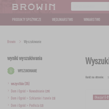
PRODUKTY SPOŻYWCZE
WĘDLINIARSTWO
WINIARSTWO
Browin
Wyszukiwanie
wyniki wyszukiwania
Wyszuki
WYSZUKIWANIE
Ilość na stronie:
wszystkie (35)
Dom i Ogród
>
Nawadnianie
(29)
Okazja!
(-3
Dom i Ogród
>
Szklarnie i tunele
(3)
Dom i Ogród
>
Podłoża
(2)