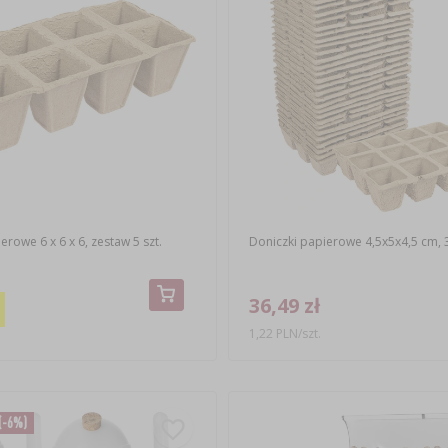
erowe 6 x 6 x 6, zestaw 5 szt.
Doniczki papierowe 4,5x5x4,5 cm, 3
36,49 zł
1,22 PLN/szt.
(-6%)