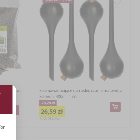
 ogrodnictwa
Kule nawadniające do roślin, czarne matowe, z
korkiem, 400ml, 4 szt.
28,29 zł
26,59 zł
6,65 PLN/szt.
for