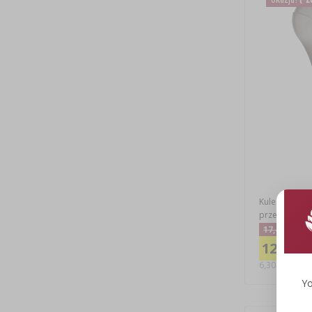
Kule nawadnia
przezroczyste
17,48 zł
12,60 zł
6,30 PLN/szt.
Yo