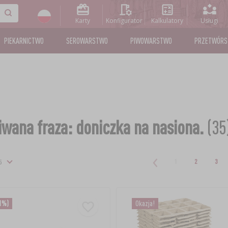
Karty
Konfigurator
Kalkulatory
Usługi
PIEKARNICTWO
SEROWARSTWO
PIWOWARSTWO
PRZETWÓR
wana fraza: doniczka na nasiona.
(35
1
2
3
1%)
Okazja!