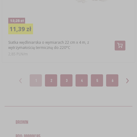
13,28 zł
11,39 zł
Siatka wędliniarska o wymiarach 22 cm x 4 m, z
wytrzymałością termiczną do 220°C
2,85 PLN/m
1
2
3
4
5
6
BROWIN
BDO: 000008185