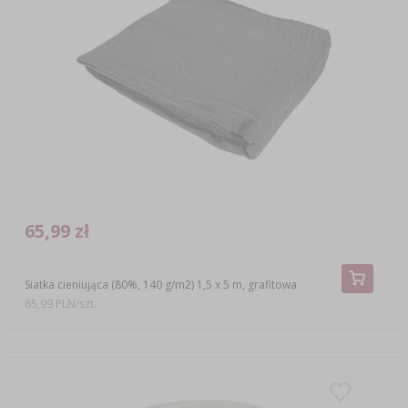
65,99 zł
Siatka cieniująca (80%, 140 g/m2) 1,5 x 5 m, grafitowa
65,99 PLN/szt.