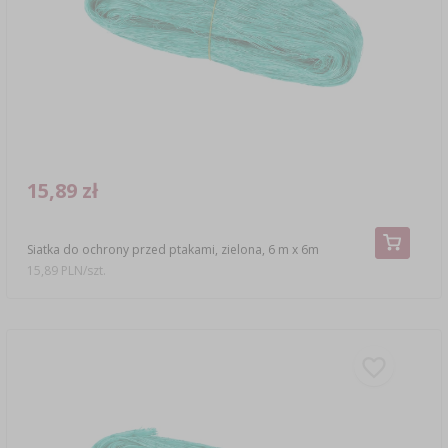
SUBSTANCJE DODATKOWE
›
MIERNIKI, WSKAŹNIKI
GADŻETY DOMOWE
›
PEKLE, MARYNATY I ZIOŁA
ETYKIETY
›
BUTELKI
MOTORYZACJA
KULTURY BAKTERII
BADANIA ALKOHOLU
›
GĄSIORY
LITERATURA WĘDLINIARSTWO
LITERATURA
15,89 zł
AROMATY DYMU WĘDZARNICZEGO
REGAŁY
Siatka do ochrony przed ptakami, zielona, 6 m x 6m
›
AROMATYZACJA
15,89 PLN/szt.
LITERATURA
BADANIA WINA
ETYKIETY