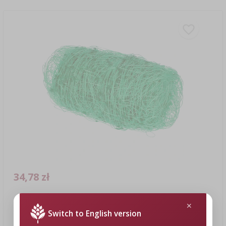
34,78 zł
Siatka do roślin pnących: 2 x 20m
Switch to English version
34,78 PLN/szt.