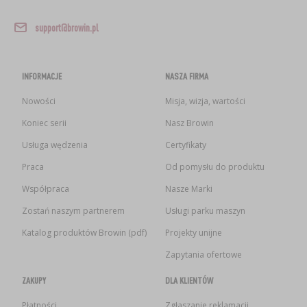
support@browin.pl
INFORMACJE
NASZA FIRMA
Nowości
Misja, wizja, wartości
Koniec serii
Nasz Browin
Usługa wędzenia
Certyfikaty
Praca
Od pomysłu do produktu
Współpraca
Nasze Marki
Zostań naszym partnerem
Usługi parku maszyn
Katalog produktów Browin (pdf)
Projekty unijne
Zapytania ofertowe
ZAKUPY
DLA KLIENTÓW
Płatności
Zgłaszanie reklamacji