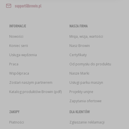
SUBSTANCJE DODATKOWE
›
MIERNIKI, WSKAŹNIKI
support@browin.pl
GADŻETY DOMOWE
›
PEKLE, MARYNATY I ZIOŁA
ETYKIETY
›
BUTELKI
MOTORYZACJA
INFORMACJE
NASZA FIRMA
KULTURY BAKTERII
BADANIA ALKOHOLU
Nowości
Misja, wizja, wartości
›
GĄSIORY
LITERATURA WĘDLINIARSTWO
Koniec serii
Nasz Browin
LITERATURA
Usługa wędzenia
Certyfikaty
AROMATY DYMU WĘDZARNICZEGO
REGAŁY
Praca
Od pomysłu do produktu
Współpraca
Nasze Marki
›
AROMATYZACJA
Zostań naszym partnerem
Usługi parku maszyn
Katalog produktów Browin (pdf)
Projekty unijne
LITERATURA
Zapytania ofertowe
BADANIA WINA
ZAKUPY
DLA KLIENTÓW
Płatności
Zgłaszanie reklamacji
ETYKIETY