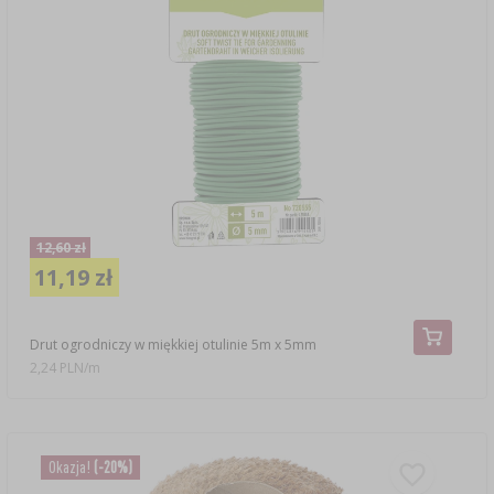
12,60 zł
11,19 zł
Drut ogrodniczy w miękkiej otulinie 5m x 5mm
2,24 PLN/m
Okazja!
(-20%)