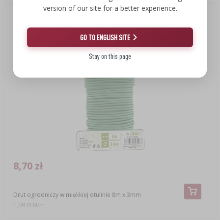
version of our site for a better experience.
GO TO ENGLISH SITE
Stay on this page
8,70 zł
Drut ogrodniczy w miękkiej otulinie 8m x 3mm
1,09 PLN/m