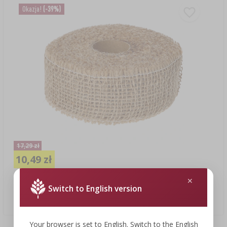
Okazja!
(-39%)
17,29 zł
10,49 zł
Switch to English version
Taśma jutowa 5 cm / 8 m
1,31 PLN/m
Your browser is set to English. Switch to the English