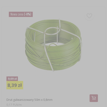
Nowa cena
(-8%)
9,09 zł
8,39 zł
Drut galwanizowany 50m x 0,8mm
0,17 PLN/m