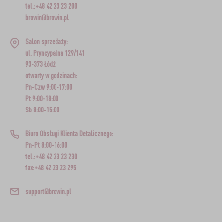
tel.:+48 42 23 23 200
browin@browin.pl
Salon sprzedaży:
ul. Pryncypalna 129/141
93-373 Łódź
otwarty w godzinach:
Pn-Czw 9:00-17:00
Pt 9:00-18:00
Sb 8:00-15:00
Biuro Obsługi Klienta Detalicznego:
Pn-Pt 8:00-16:00
tel.:+48 42 23 23 230
fax:+48 42 23 23 295
support@browin.pl