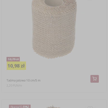
13,79 zł
10,98 zł
Taśma jutowa 10 cm/5 m
2,20 PLN/m
Okazja!
(-33%)