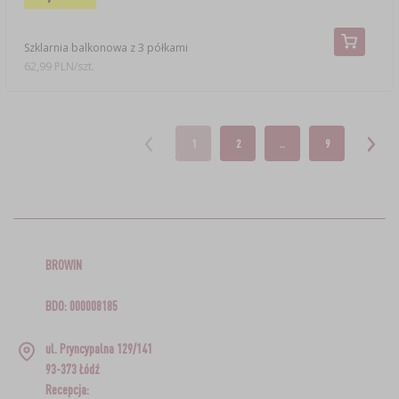
Szklarnia balkonowa z 3 półkami
62,99 PLN/szt.
1
2
..
9
BROWIN
BDO: 000008185
ul. Pryncypalna 129/141
93-373 Łódź
Recepcja: