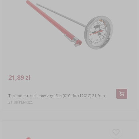
21,89 zł
Termometr kuchenny z grafiką (0°C do +120°C) 21,0cm
21,89 PLN/szt.