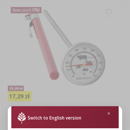
Nowa cena
(-19%)
21,29 zł
17,29 zł
Termometr kuchenny z grafiką (0°C do +100°C) 12,5cm
Switch to English version
17,29 PLN/szt.