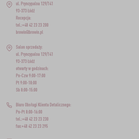
ul. Pryncypalna 129/141
93-373 Łódź
Recepcja:
tel.:+48 42 23 23 200
browin@browin.pl
Salon sprzedaży:
ul. Pryncypalna 129/141
93-373 Łódź
otwarty w godzinach:
Pn-Czw 9:00-17:00
Pt 9:00-18:00
Sb 8:00-15:00
Biuro Obsługi Klienta Detalicznego:
Pn-Pt 8:00-16:00
tel.:+48 42 23 23 230
fax:+48 42 23 23 295