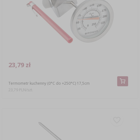
ETYKIETY
MOTORYZACJA
BUTELKI
KULTURY BAKTERII
BADANIA ALKOHOLU
GĄSIORY
LITERATURA WĘDLINIARSTWO
LITERATURA
REGAŁY
AROMATY DYMU WĘDZARNICZEGO
AROMATYZACJA
23,79 zł
LITERATURA
Termometr kuchenny (0°C do +250°C) 17,5cm
23,79 PLN/szt.
BADANIA WINA
ETYKIETY