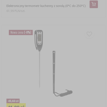
Elektroniczny termometr kuchenny z sondą (0°C do 250°C)
61,99 PLN/szt.
Nowa cena
(-8%)
45,60 zł