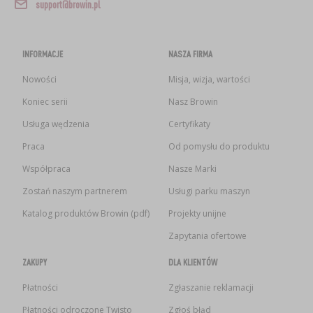
support@browin.pl
INFORMACJE
NASZA FIRMA
Nowości
Misja, wizja, wartości
Koniec serii
Nasz Browin
Usługa wędzenia
Certyfikaty
Praca
Od pomysłu do produktu
Współpraca
Nasze Marki
Zostań naszym partnerem
Usługi parku maszyn
Katalog produktów Browin (pdf)
Projekty unijne
Zapytania ofertowe
ZAKUPY
DLA KLIENTÓW
Płatności
Zgłaszanie reklamacji
Płatności odroczone Twisto
Zgłoś błąd