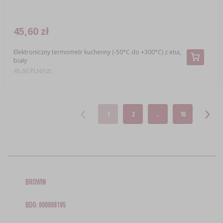
45,60 zł
Elektroniczny termometr kuchenny (-50°C do +300°C) z etui,
biały
45,60 PLN/szt.
1
2
..
10
BROWIN
BDO: 000008185