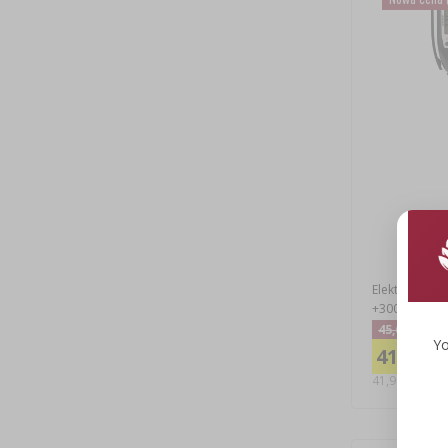
Elektroniczn
+300°C) z etu
45,60 zł
Yo
41,99 zł
41,99 PLN/szt