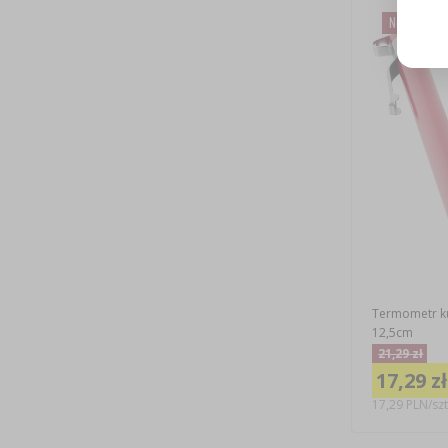
Nowa cena
Termometr ku
12,5cm
21,29 zł
17,29 zł
17,29 PLN/szt