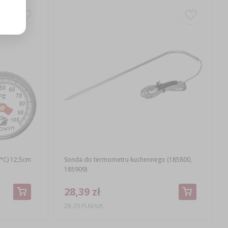
°C) 12,5cm
Sonda do termometru kuchennego (185800,
185909)
28,39 zł
28,39 PLN/szt.