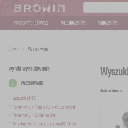
PRODUKTY SPOŻYWCZE
WĘDLINIARSTWO
WINIARSTWO
Browin
Wyszukiwanie
wyniki wyszukiwania
Wyszuki
WYSZUKIWANIE
Ilość na stronie:
wszystkie (150)
Termometry
>
Temperatura otoczenia
(58)
Termometry
>
Kuchenne
(37)
Gorzelnictwo
>
Destylatory hawkSTILL
(12)