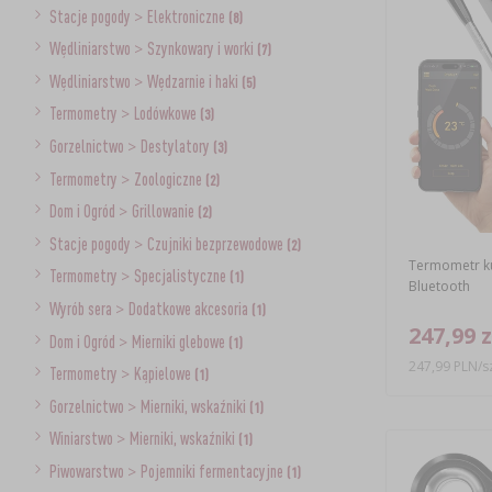
Stacje pogody
>
Elektroniczne
(8)
Wędliniarstwo
>
Szynkowary i worki
(7)
Wędliniarstwo
>
Wędzarnie i haki
(5)
Termometry
>
Lodówkowe
(3)
Gorzelnictwo
>
Destylatory
(3)
Termometry
>
Zoologiczne
(2)
Dom i Ogród
>
Grillowanie
(2)
Stacje pogody
>
Czujniki bezprzewodowe
(2)
Termometr k
Termometry
>
Specjalistyczne
(1)
Bluetooth
Wyrób sera
>
Dodatkowe akcesoria
(1)
247,99 z
Dom i Ogród
>
Mierniki glebowe
(1)
247,99 PLN/sz
Termometry
>
Kąpielowe
(1)
Gorzelnictwo
>
Mierniki, wskaźniki
(1)
Winiarstwo
>
Mierniki, wskaźniki
(1)
Piwowarstwo
>
Pojemniki fermentacyjne
(1)