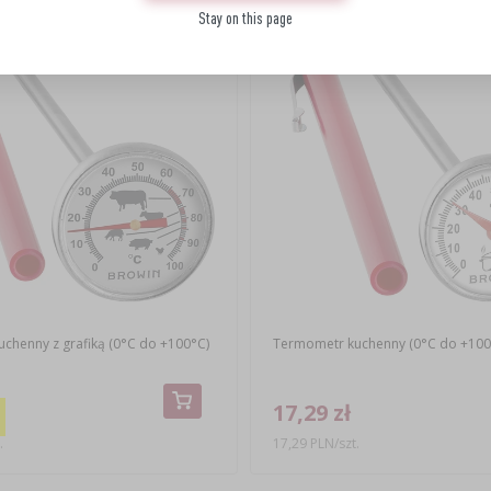
Stay on this page
(-19%)
chenny z grafiką (0°C do +100°C)
Termometr kuchenny (0°C do +100
17,29 zł
.
17,29 PLN/szt.