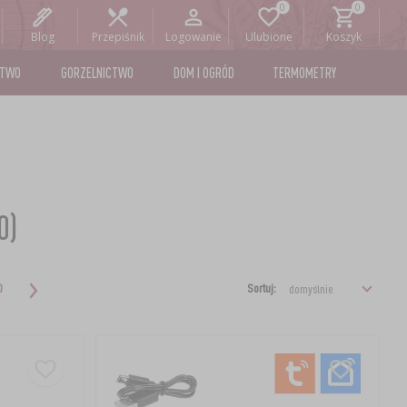
Blog
Przepiśnik
Logowanie
Ulubione
Koszyk
STWO
GORZELNICTWO
DOM I OGRÓD
TERMOMETRY
0)
Sortuj:
0