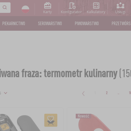
Karty
Konfigurator
Kalkulatory
Usługi
PIEKARNICTWO
SEROWARSTWO
PIWOWARSTWO
PRZETWÓR
wana fraza: termometr kulinarny
(15
1
2
..
1
Nowość