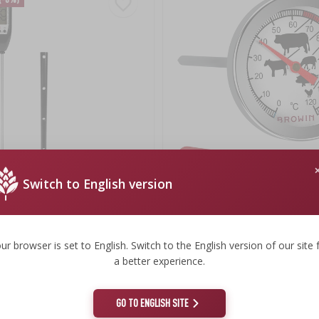
Switch to English version
y termometr kuchenny (-50°C do
Termometr do pieczenia mięs (0°C
i, czarny
12,5cm
ur browser is set to English. Switch to the English version of our site 
21,29 zł
a better experience.
.
21,29 PLN/szt.
GO TO ENGLISH SITE