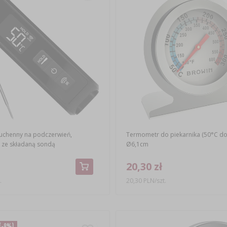
uchenny na podczerwień,
Termometr do piekarnika (50°C do
 ze składaną sondą
Ø6,1cm
20,30 zł
.
20,30 PLN/szt.
(-8%)