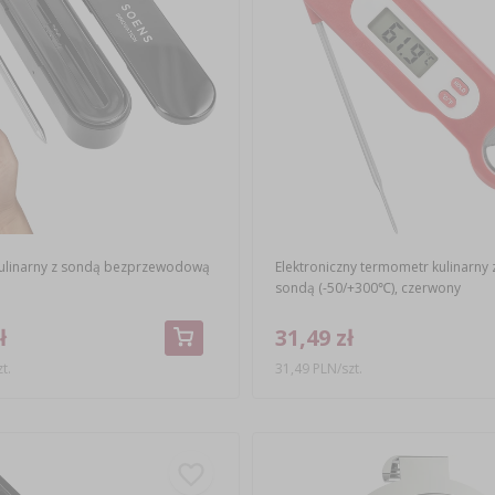
ulinarny z sondą bezprzewodową
Elektroniczny termometr kulinarny 
sondą (-50/+300℃), czerwony
ł
31,49 zł
t.
31,49 PLN/szt.