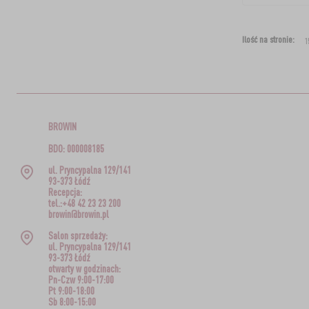
Ilość na stronie:
BROWIN
BDO: 000008185
ul. Pryncypalna 129/141
93-373 Łódź
Recepcja:
tel.:+48 42 23 23 200
browin@browin.pl
Salon sprzedaży:
ul. Pryncypalna 129/141
93-373 Łódź
otwarty w godzinach:
Pn-Czw 9:00-17:00
Pt 9:00-18:00
Sb 8:00-15:00