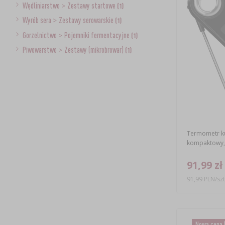
Wędliniarstwo
>
Zestawy startowe
(1)
Wyrób sera
>
Zestawy serowarskie
(1)
Gorzelnictwo
>
Pojemniki fermentacyjne
(1)
Piwowarstwo
>
Zestawy (mikrobrowar)
(1)
Termometr k
kompaktowy,
91,99 zł
91,99 PLN/szt
Nowa cena