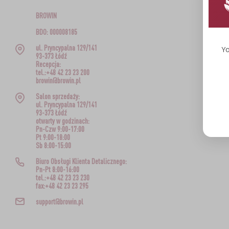
BROWIN
BDO: 000008185
ul. Pryncypalna 129/141
Yo
93-373 Łódź
Recepcja:
tel.:+48 42 23 23 200
browin@browin.pl
Salon sprzedaży:
ul. Pryncypalna 129/141
93-373 Łódź
otwarty w godzinach:
Pn-Czw 9:00-17:00
Pt 9:00-18:00
Sb 8:00-15:00
Biuro Obsługi Klienta Detalicznego:
Pn-Pt 8:00-16:00
tel.:+48 42 23 23 230
fax:+48 42 23 23 295
support@browin.pl