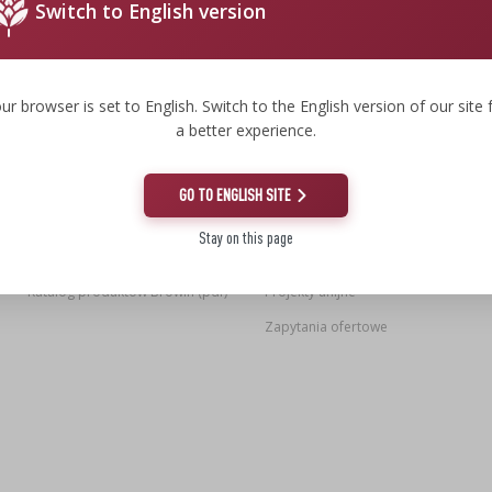
Switch to English version
INFORMACJE
NASZA FIRMA
Nowości
Misja, wizja, wartości
ur browser is set to English. Switch to the English version of our site 
Koniec serii
Nasz Browin
a better experience.
Usługa wędzenia
Certyfikaty
Praca
Od pomysłu do produktu
GO TO ENGLISH SITE
Współpraca
Nasze Marki
Stay on this page
Zostań naszym partnerem
Usługi parku maszyn
Katalog produktów Browin (pdf)
Projekty unijne
Zapytania ofertowe