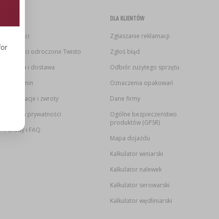
ZAKUPY
DLA KLIENTÓW
Płatności
Zgłaszanie reklamacji
for
Płatności odroczone Twisto
Zgłoś błąd
Wysyłka i dostawa
Odbiór zużytego sprzętu
Regulamin
Oznaczenia opakowań
Reklamacje i zwroty
Dane firmy
Polityka prywatności
Ogólne bezpieczeństwo
produktów (GPSR)
Porady i FAQ
Mapa dojazdu
Kalkulator winiarski
Kalkulator nalewek
Kalkulator serowarski
Kalkulator wędliniarski