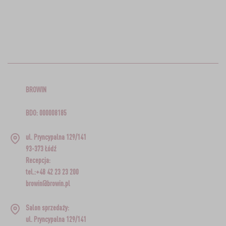
BROWIN
BDO: 000008185
ul. Pryncypalna 129/141
93-373 Łódź
Recepcja:
tel.:+48 42 23 23 200
browin@browin.pl
Salon sprzedaży:
ul. Pryncypalna 129/141