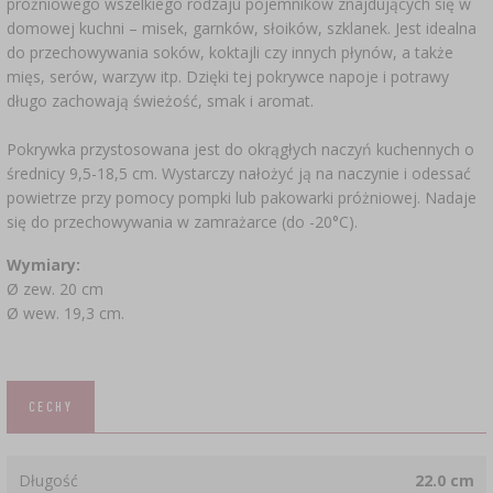
próżniowego wszelkiego rodzaju pojemników znajdujących się w
SUBSTANCJE DODATKOWE
›
MIERNIKI, WSKAŹNIKI
GADŻETY DOMOWE
›
domowej kuchni – misek, garnków, słoików, szklanek. Jest idealna
PEKLE, MARYNATY I ZIOŁA
do przechowywania soków, koktajli czy innych płynów, a także
ETYKIETY
mięs, serów, warzyw itp. Dzięki tej pokrywce napoje i potrawy
MOTORYZACJA
›
BUTELKI
KULTURY BAKTERII
długo zachowają świeżość, smak i aromat.
BADANIA ALKOHOLU
Pokrywka przystosowana jest do okrągłych naczyń kuchennych o
LITERATURA WĘDLINIARSTWO
GĄSIORY
średnicy 9,5-18,5 cm. Wystarczy nałożyć ją na naczynie i odessać
LITERATURA
powietrze przy pomocy pompki lub pakowarki próżniowej. Nadaje
AROMATY DYMU WĘDZARNICZEGO
REGAŁY
się do przechowywania w zamrażarce (do -20°C).
Wymiary:
AROMATYZACJA
Ø zew. 20 cm
Ø wew. 19,3 cm.
LITERATURA
BADANIA WINA
CECHY
ETYKIETY
Długość
22.0 cm