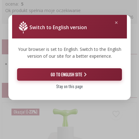
ocena:
5
Ok produkt spełnia moje oczekiwanie
2021-10-26
Switch to English version
PLIKI
Your browser is set to English. Switch to the English
version of our site for a better experience.
pobierz plik PDF : Instrukcja bezpieczeństwa
GO TO ENGLISH SITE
Stay on this page
PODOBNE PRODUKTY
Okazja!
(-23%)