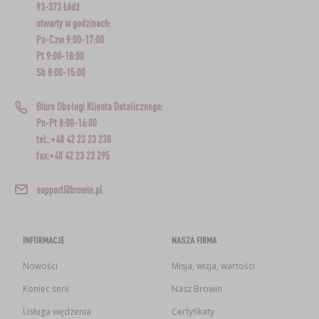
93-373 Łódź
otwarty w godzinach:
Pn-Czw 9:00-17:00
Pt 9:00-18:00
Sb 8:00-15:00
Biuro Obsługi Klienta Detalicznego:
Pn-Pt 8:00-16:00
tel.:+48 42 23 23 230
fax:+48 42 23 23 295
support@browin.pl
INFORMACJE
NASZA FIRMA
Nowości
Misja, wizja, wartości
Koniec serii
Nasz Browin
Usługa wędzenia
Certyfikaty