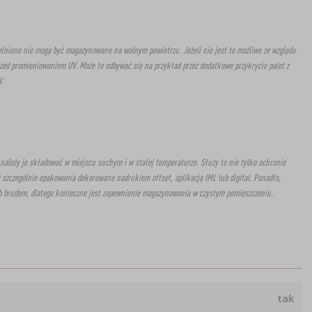
nione nie mogą być magazynowane na wolnym powietrzu. Jeżeli nie jest to możliwe ze względu
zed promieniowaniem UV. Może to odbywać się na przykład przez dodatkowe przykrycie palet z
.
 należy je składować w miejscu suchym i w stałej temperaturze. Służy to nie tylko ochronie
 szczególnie opakowania dekorowane nadrukiem offset, aplikacją IML lub digital. Ponadto,
b brudem, dlatego konieczne jest zapewnienie magazynowania w czystym pomieszczeniu.
tak