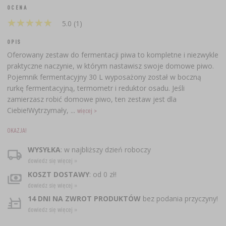
OCENA
★
★
★
★
★
★
★
★
★
★
5.0 (1)
OPIS
Oferowany zestaw do fermentacji piwa to kompletne i niezwykle
praktyczne naczynie, w którym nastawisz swoje domowe piwo.
Pojemnik fermentacyjny 30 L wyposażony został w boczną
rurkę fermentacyjną, termometr i reduktor osadu. Jeśli
zamierzasz robić domowe piwo, ten zestaw jest dla
Ciebie!Wytrzymały, ...
więcej >
OKAZJA!
WYSYŁKA
: w najbliższy dzień roboczy
dowiedz się więcej »
KOSZT DOSTAWY
: od 0 zł!
dowiedz się więcej »
14 DNI NA ZWROT PRODUKTÓW
bez podania przyczyny!
dowiedz się więcej »