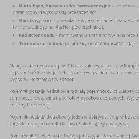
Nietłukąca, kątowa rurka fermentacyjna -
umożliwia p
ograniczonych wysokością przestrzeniach.
Obrotowy kran -
pozwala na wygodne zlanie piwa do bute
fermentacyjnego na płaskich powierzchniach.
Reduktor osadu
-
montowany w kranie pozwala na przela
Termometr ciekłokrystaliczny od 0°C do +40°C -
daje 
Planujesz fermentować piwo? Koniecznie wyposaż się w kompletn
pojemności 30 litrów jest idealnym rozwiązaniem dla domowych
wygodny i kontrolowany sposób.
Pojemnik posiada nadrukowaną skalę pojemności, co ułatwia ko
domowego piwa, wina i alkoholów wysokoprocentowych. Wytr
postępy fermentacji.
Pojemnik posiada dwa otwory jeden w pokrywie, drugi w boczne
zatyczką oraz jedna rurka kątowa z nietłukącego tworzywa.
Kran i reduktor osadu umożliwiają precyzyjne i łatwe zlanie pi