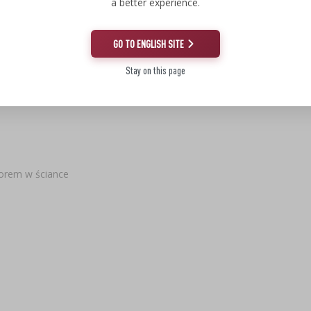
a better experience.
GO TO ENGLISH SITE
 minimum 5°C.
Stay on this page
worem w ściance