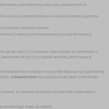
iętrowanie pojemników na sobie oraz ustawienie ich w
lek oraz po przekręceniu kranu umożliwia stawianie pojemnika
nie piwa bez zbędnych osadów.
możliwość stałej kontroli temperatury procesu fermentacji.
y sprzęt, który Ci to umożliwi. Nasz zestaw do fermentacji o
 piwowarów, którzy chcą uzyskać wysokiej jakości piwo w
ntrolowanie ilości nastawu oraz porady dotyczące przygotowania
zymałe,
transparentne
tworzywo pozwala łatwo kontrolować
j ściance. Do zestawu dołączone są dwa korki uniwersalne z
wa pozbawionego osadu do butelek.