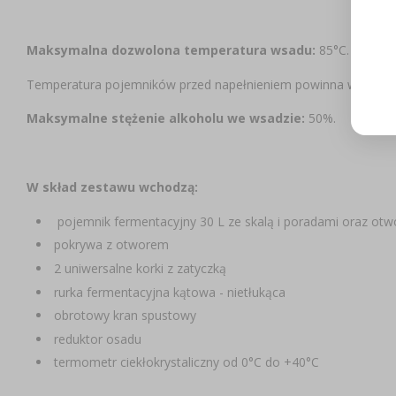
Maksymalna dozwolona temperatura wsadu:
85°C.
Temperatura pojemników przed napełnieniem powinna wynosić
Maksymalne stężenie alkoholu we wsadzie:
50%.
W skład zestawu wchodzą:
pojemnik fermentacyjny 30 L ze skalą i poradami oraz ot
pokrywa z otworem
2 uniwersalne korki z zatyczką
rurka fermentacyjna kątowa - nietłukąca
obrotowy kran spustowy
reduktor osadu
termometr ciekłokrystaliczny
od 0°C do +40°C