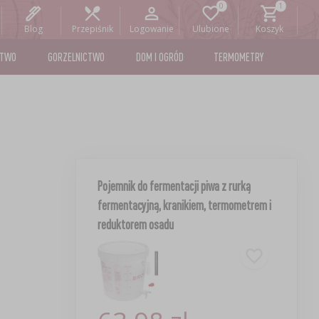
Blog
Przepiśnik
Logowanie
Ulubione
Koszyk
STWO
GORZELNICTWO
DOM I OGRÓD
TERMOMETRY
Pojemnik do fermentacji piwa z rurką
fermentacyjną, kranikiem, termometrem i
reduktorem osadu