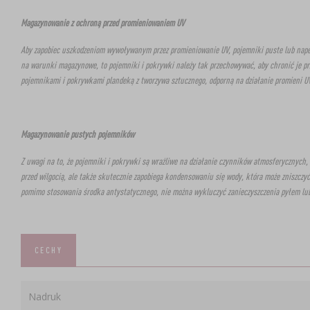
Magazynowanie z ochroną przed promieniowaniem UV
Aby zapobiec uszkodzeniom wywoływanym przez promieniowanie UV, pojemniki puste lub napeł
na warunki magazynowe, to pojemniki i pokrywki należy tak przechowywać, aby chronić je pr
pojemnikami i pokrywkami plandeką z tworzywa sztucznego, odporną na działanie promieni UV
Magazynowanie pustych pojemników
Z uwagi na to, że pojemniki i pokrywki są wrażliwe na działanie czynników atmosferycznych,
przed wilgocią, ale także skutecznie zapobiega kondensowaniu się wody, która może zniszczyć
pomimo stosowania środka antystatycznego, nie można wykluczyć zanieczyszczenia pyłem lu
CECHY
Nadruk