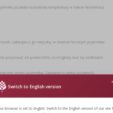
jemniku pozwala na kontrolę temperatury w trakcie fermentacji
 korek i zabezpiecz go zatyczką, w otworze bocznym pojemnika
nie porysować ich powierzchni, co mogłoby stać się siedliskiem
nętrznej strony pojemnika. Zapewnia to pełną szczelność.
Switch to English version
 dokładnie zdezynfekować przy pomocy
pirosiarczynu potasu
lub
ur browser is set to English. Switch to the English version of our site 