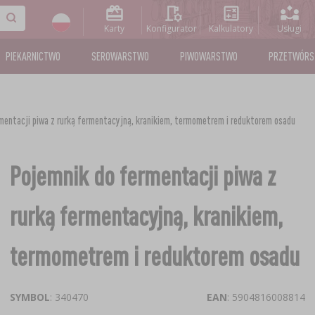
Karty
Konfigurator
Kalkulatory
Usługi
PIEKARNICTWO
SEROWARSTWO
PIWOWARSTWO
PRZETWÓR
mentacji piwa z rurką fermentacyjną, kranikiem, termometrem i reduktorem osadu
Pojemnik do fermentacji piwa z
rurką fermentacyjną, kranikiem,
termometrem i reduktorem osadu
SYMBOL
: 340470
EAN
: 5904816008814