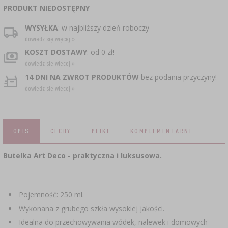
CZUJNIKI BEZPRZEWODOWE
›
BECZKI I WORKI
SUBSTANCJE ŻELUJĄCE DŻEMY
GARNKI I FORMY RZYMSKIE
ZACISKARKI
DOMKI I KARMNIKI
PRODUKT NIEDOSTĘPNY
RURKI FERMENTACYJNE
DROŻDŻE WINIARSKIE
DODATKI AROMATYZUJĄCE I PRZYPRAWY
WYSYŁKA
: w najbliższy dzień roboczy
ZESTAWY SERWOWARSKIE
MASZYNKI DO MIELENIA
KAMIONKA
›
›
GĄSIORY
WĘDZARNIE I HAKI
dowiedz się więcej »
AKCESORIA PIWOWARSKIE
KOSZT DOSTAWY
: od 0 zł!
LITERATURA
›
ŚRODKI DODATKOWE
DEKORACJE CUKIERNICZE I PRODUKTY DO
SOKOWNIKI
›
PAKOWANIE PRÓŻNIOWE
dowiedz się więcej »
›
GRILLOWANIE
›
BUTELKI
PIECZENIA
KAPSLE
14 DNI NA ZWROT PRODUKTÓW
bez podania przyczyny!
WĘDZENIE I GRILLOWANIE
PRASY
dowiedz się więcej »
BUTELKI
NACZYNIA ŻELIWNE
›
AKCESORIA DO PEKLOWANIA
ZAKRĘTKI
KAPSLOWNICE
KULTURY BAKTERII
ROZDRABNIARKI
SZYBKOWARY
PALENISKA
BECZKI I KARAFKI
›
APLIKATORY, ZACISKARKI
OPIS
CECHY
PLIKI
KOMPLEMENTARNE
BUTELKI
JOGURTOWNICE
›
FILTROWANIE
SUSZARKI DO ŻYWNOŚCI
›
PAKOWANIE PRÓŻNIOWE
VYPITO
Butelka Art Deco - praktyczna i luksusowa.
›
NICI, SZNURKI, SIATKI
BADANIA PIWA
PRZYPRAWY
LEJKI
›
KORKOWANIE
DROŻDŻE GORZELNICZE
›
PRZECHOWYWANIE
OSŁONKI
Pojemność: 250 ml.
ETYKIETY
›
AKCESORIA WINIARSKIE
WĘGIEL AKTYWNY
Wykonana z grubego szkła wysokiej jakości.
›
MŁYNKI I MOŹDZIERZE
JELITA
Idealna do przechowywania wódek, nalewek i domowych