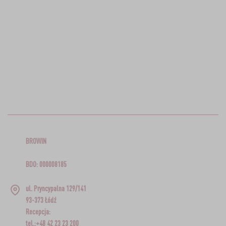
BROWIN
BDO: 000008185
ul. Pryncypalna 129/141
93-373 Łódź
Recepcja:
tel.:+48 42 23 23 200