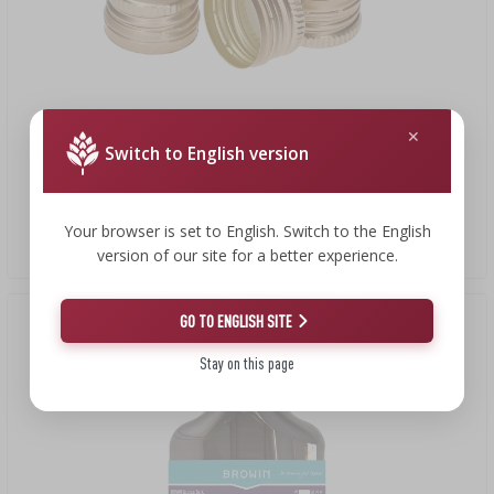
Switch to English version
7,20 zł
Zakrętka do butelek fi 28/18 - złota - 8 szt.
Your browser is set to English. Switch to the English
0,90 PLN/szt.
version of our site for a better experience.
GO TO ENGLISH SITE
Stay on this page