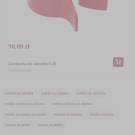
10,69 zł
Zaciskarka do zakrętek fi 28
10,69 PLN/szt.
butelka na nalewkę
butelki na nalewkę
butelka do alkoholu
butelki ozdobne na alkohol
butelka szklana na alkohol
butelki do bimbru na wesele
butelka na nalewkę
butelki ozdobne
butelka do wódki
butelka na wódkę