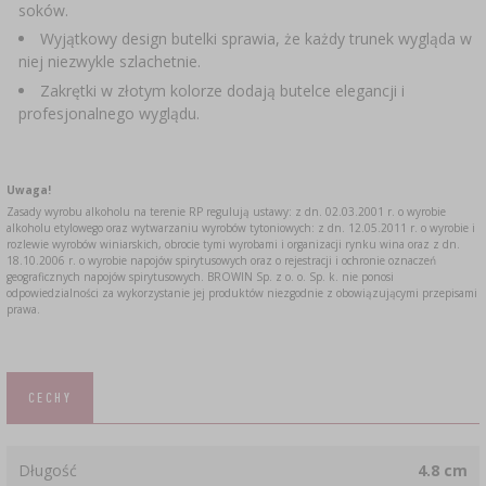
soków.
SUBSTANCJE DODATKOWE
›
MIERNIKI, WSKAŹNIKI
GADŻETY DOMOWE
›
PEKLE, MARYNATY I ZIOŁA
Wyjątkowy design butelki sprawia, że każdy trunek wygląda w
niej niezwykle szlachetnie.
ETYKIETY
›
BUTELKI
Zakrętki w złotym kolorze dodają butelce elegancji i
MOTORYZACJA
KULTURY BAKTERII
profesjonalnego wyglądu.
BADANIA ALKOHOLU
›
GĄSIORY
LITERATURA WĘDLINIARSTWO
Uwaga!
LITERATURA
Zasady wyrobu alkoholu na terenie RP regulują ustawy: z dn. 02.03.2001 r. o wyrobie
AROMATY DYMU WĘDZARNICZEGO
REGAŁY
alkoholu etylowego oraz wytwarzaniu wyrobów tytoniowych: z dn. 12.05.2011 r. o wyrobie i
rozlewie wyrobów winiarskich, obrocie tymi wyrobami i organizacji rynku wina oraz z dn.
18.10.2006 r. o wyrobie napojów spirytusowych oraz o rejestracji i ochronie oznaczeń
geograficznych napojów spirytusowych. BROWIN Sp. z o. o. Sp. k. nie ponosi
›
AROMATYZACJA
odpowiedzialności za wykorzystanie jej produktów niezgodnie z obowiązującymi przepisami
prawa.
LITERATURA
CECHY
BADANIA WINA
ETYKIETY
Długość
4.8 cm