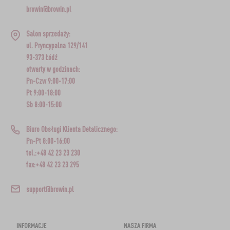
browin@browin.pl
Salon sprzedaży:
ul. Pryncypalna 129/141
93-373 Łódź
otwarty w godzinach:
Pn-Czw 9:00-17:00
Pt 9:00-18:00
Sb 8:00-15:00
Biuro Obsługi Klienta Detalicznego:
Pn-Pt 8:00-16:00
tel.:+48 42 23 23 230
fax:+48 42 23 23 295
support@browin.pl
INFORMACJE
NASZA FIRMA