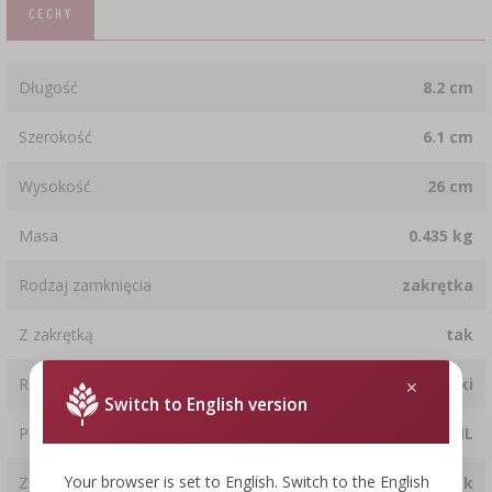
CECHY
Długość
8.2 cm
Szerokość
6.1 cm
Wysokość
26 cm
Masa
0.435 kg
Rodzaj zamknięcia
zakrętka
Z zakrętką
tak
Rodzaj
do wódki
Switch to English version
Pojemność
500.0 ML
Your browser is set to English. Switch to the English
Z zamknięciem
tak