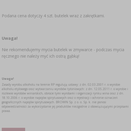
Podana cena dotyczy 4 szt. butelek wraz z zakrętkami.
Uwaga!
Nie rekomendujemy mycia butelek w zmywarce - podczas mycia
ręcznego nie należy myć ich ostrą gąbką!
Uwaga!
Zasady wyrobu alkoholu na terenie RP regulują ustawy: z dn. 02.03.2001 r. o wyrobie
alkoholu etylowego oraz wytwarzaniu wyrobów tytoniowych: z dn. 12.05.2011 r. o wyrobie i
rozlewie wyrobów winiarskich, obrocie tymi wyrobami i organizacji rynku wina oraz z dn.
18.10.2006 r. o wyrobie napojów spirytusowych oraz o rejestracji i ochronie oznaczeń
geograficznych napojów spirytusowych. BROWIN Sp. z o. o. Sp. k. nie ponosi
odpowiedzialności za wykorzystanie jej produktów niezgodnie z obowiązującymi przepisami
prawa.