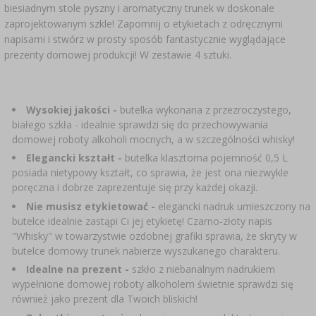
biesiadnym stole pyszny i aromatyczny trunek w doskonale
SUBSTANCJE DODATKOWE
›
MIERNIKI, WSKAŹNIKI
GADŻETY DOMOWE
›
zaprojektowanym szkle! Zapomnij o etykietach z odręcznymi
PEKLE, MARYNATY I ZIOŁA
napisami i stwórz w prosty sposób fantastycznie wyglądające
ETYKIETY
prezenty domowej produkcji! W zestawie 4 sztuki.
›
BUTELKI
MOTORYZACJA
KULTURY BAKTERII
BADANIA ALKOHOLU
›
GĄSIORY
LITERATURA WĘDLINIARSTWO
Wysokiej jakości -
butelka wykonana z przezroczystego,
białego szkła - idealnie sprawdzi się do przechowywania
LITERATURA
domowej roboty alkoholi mocnych, a w szczególności whisky!
AROMATY DYMU WĘDZARNICZEGO
REGAŁY
Elegancki kształt -
butelka klasztorna pojemność 0,5 L
posiada nietypowy kształt, co sprawia, że jest ona niezwykle
›
AROMATYZACJA
poręczna i dobrze zaprezentuje się przy każdej okazji.
Nie musisz etykietować -
elegancki nadruk umieszczony na
butelce idealnie zastąpi Ci jej etykietę! Czarno-złoty napis
LITERATURA
"Whisky" w towarzystwie ozdobnej grafiki sprawia, że skryty w
butelce domowy trunek nabierze wyszukanego charakteru.
BADANIA WINA
Idealne na prezent -
szkło z niebanalnym nadrukiem
wypełnione domowej roboty alkoholem świetnie sprawdzi się
również jako prezent dla Twoich bliskich!
ETYKIETY