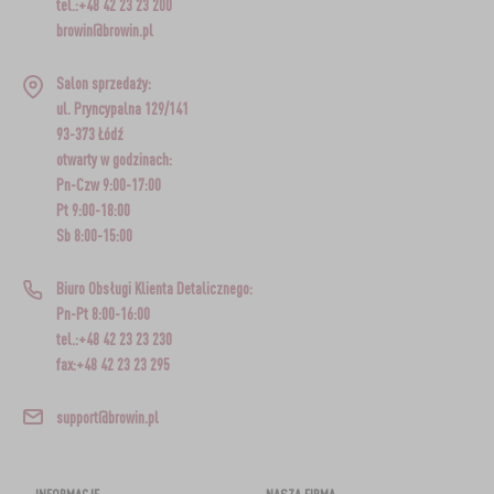
tel.:+48 42 23 23 200
browin@browin.pl
Salon sprzedaży:
ul. Pryncypalna 129/141
93-373 Łódź
otwarty w godzinach:
Pn-Czw 9:00-17:00
Pt 9:00-18:00
Sb 8:00-15:00
Biuro Obsługi Klienta Detalicznego:
Pn-Pt 8:00-16:00
tel.:+48 42 23 23 230
fax:+48 42 23 23 295
support@browin.pl