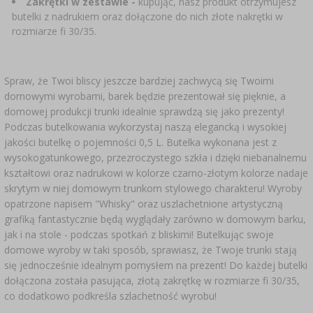
Zakrętki w zestawie -
kupując, nasz produkt otrzymujesz
butelki z nadrukiem oraz dołączone do nich złote nakrętki w
rozmiarze fi 30/35.
Spraw, że Twoi bliscy jeszcze bardziej zachwycą się Twoimi
domowymi wyrobami, barek będzie prezentował się pięknie, a
domowej produkcji trunki idealnie sprawdzą się jako prezenty!
Podczas butelkowania wykorzystaj naszą elegancką i wysokiej
jakości butelkę o pojemności 0,5 L. Butelka wykonana jest z
wysokogatunkowego, przezroczystego szkła i dzięki niebanalnemu
kształtowi oraz nadrukowi w kolorze czarno-złotym kolorze nadaje
skrytym w niej domowym trunkom stylowego charakteru! Wyroby
opatrzone napisem "Whisky" oraz uszlachetnione artystyczną
grafiką fantastycznie będą wyglądały zarówno w domowym barku,
jak i na stole - podczas spotkań z bliskimi! Butelkując swoje
domowe wyroby w taki sposób, sprawiasz, że Twoje trunki stają
się jednocześnie idealnym pomysłem na prezent! Do każdej butelki
dołączona została pasująca, złotą zakrętkę w rozmiarze fi 30/35,
co dodatkowo podkreśla szlachetność wyrobu!