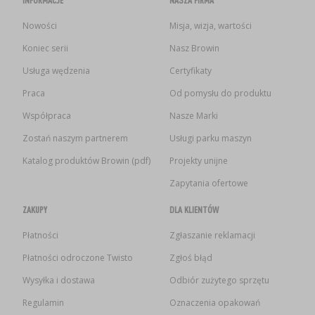
INFORMACJE
NASZA FIRMA
Nowości
Misja, wizja, wartości
Koniec serii
Nasz Browin
Usługa wędzenia
Certyfikaty
Praca
Od pomysłu do produktu
Współpraca
Nasze Marki
Zostań naszym partnerem
Usługi parku maszyn
Katalog produktów Browin (pdf)
Projekty unijne
Zapytania ofertowe
ZAKUPY
DLA KLIENTÓW
Płatności
Zgłaszanie reklamacji
Płatności odroczone Twisto
Zgłoś błąd
Wysyłka i dostawa
Odbiór zużytego sprzętu
Regulamin
Oznaczenia opakowań