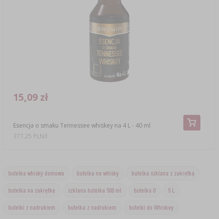
15,09 zł
Esencja o smaku Tennessee whiskey na 4 L - 40 ml
377,25 PLN/l
butelka whisky domowa
butelka na whisky
butelka szklana z zakrętką
butelka na zakrętkę
szklana butelka 500 ml
butelka 0
5 L
butelki z nadrukiem
butelka z nadrukiem
butelki do Whiskey