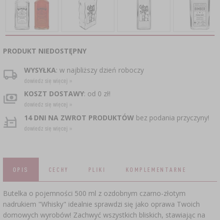
CZUJNIKI BEZPRZEWODOWE
›
BECZKI I WORKI
SUBSTANCJE ŻELUJĄCE DŻEMY
GARNKI I FORMY RZYMSKIE
ZACISKARKI
DOMKI I KARMNIKI
RURKI FERMENTACYJNE
DROŻDŻE WINIARSKIE
DODATKI AROMATYZUJĄCE I PRZYPRAWY
ZESTAWY SERWOWARSKIE
MASZYNKI DO MIELENIA
KAMIONKA
›
›
GĄSIORY
WĘDZARNIE I HAKI
AKCESORIA PIWOWARSKIE
PRODUKT NIEDOSTĘPNY
LITERATURA
›
ŚRODKI DODATKOWE
DEKORACJE CUKIERNICZE I PRODUKTY DO
SOKOWNIKI
›
PAKOWANIE PRÓŻNIOWE
›
GRILLOWANIE
›
BUTELKI
PIECZENIA
WYSYŁKA
: w najbliższy dzień roboczy
KAPSLE
WĘDZENIE I GRILLOWANIE
dowiedz się więcej »
PRASY
BUTELKI
NACZYNIA ŻELIWNE
›
AKCESORIA DO PEKLOWANIA
ZAKRĘTKI
KOSZT DOSTAWY
: od 0 zł!
KAPSLOWNICE
KULTURY BAKTERII
dowiedz się więcej »
ROZDRABNIARKI
SZYBKOWARY
PALENISKA
14 DNI NA ZWROT PRODUKTÓW
bez podania przyczyny!
BECZKI I KARAFKI
›
APLIKATORY, ZACISKARKI
BUTELKI
dowiedz się więcej »
JOGURTOWNICE
›
FILTROWANIE
SUSZARKI DO ŻYWNOŚCI
›
PAKOWANIE PRÓŻNIOWE
VYPITO
›
NICI, SZNURKI, SIATKI
BADANIA PIWA
PRZYPRAWY
LEJKI
›
KORKOWANIE
OPIS
CECHY
PLIKI
KOMPLEMENTARNE
DROŻDŻE GORZELNICZE
›
PRZECHOWYWANIE
OSŁONKI
ETYKIETY
Butelka o pojemności 500 ml z ozdobnym czarno-złotym
›
AKCESORIA WINIARSKIE
WĘGIEL AKTYWNY
nadrukiem "Whisky" idealnie sprawdzi się jako oprawa Twoich
›
MŁYNKI I MOŹDZIERZE
JELITA
domowych wyrobów! Zachwyć wszystkich bliskich, stawiając na