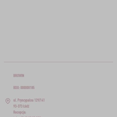
BROWIN
BDO: 000008185
ul. Pryncypalna 129/141
93-373 Łódź
Recepcja: