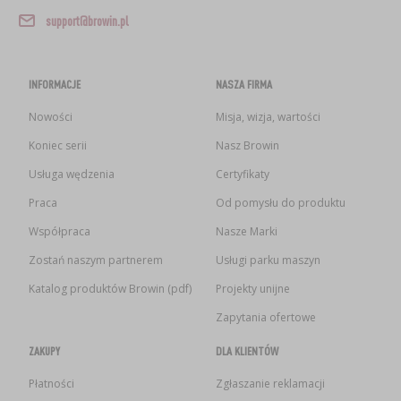
support@browin.pl
INFORMACJE
NASZA FIRMA
Nowości
Misja, wizja, wartości
Koniec serii
Nasz Browin
Usługa wędzenia
Certyfikaty
Praca
Od pomysłu do produktu
Współpraca
Nasze Marki
Zostań naszym partnerem
Usługi parku maszyn
Katalog produktów Browin (pdf)
Projekty unijne
Zapytania ofertowe
ZAKUPY
DLA KLIENTÓW
Płatności
Zgłaszanie reklamacji