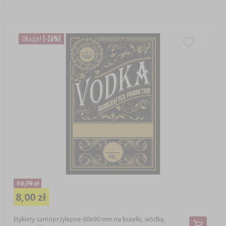
Okazja!
(-26%)
10,79 zł
8,00 zł
Etykiety samoprzylepne 60x90 mm na butelki, wódkę,