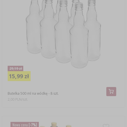
29,19 zł
15,99 zł
Butelka 500 ml na wódkę - 8 szt.
2,00 PLN/szt.
Nowa cena
(-7%)