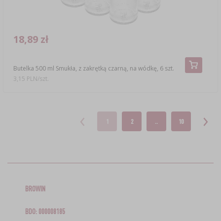
18,89 zł
Butelka 500 ml Smukła, z zakrętką czarną, na wódkę, 6 szt.
3,15 PLN/szt.
1
2
..
10
BROWIN
BDO: 000008185