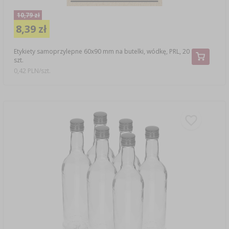
10,79 zł
8,39 zł
Etykiety samoprzylepne 60x90 mm na butelki, wódkę, PRL, 20
szt.
0,42 PLN/szt.