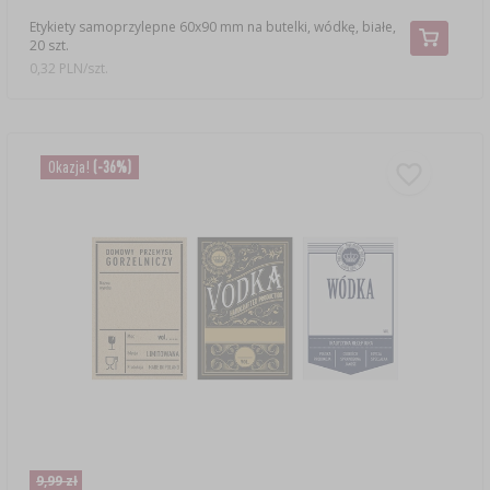
Etykiety samoprzylepne 60x90 mm na butelki, wódkę, białe,
20 szt.
0,32 PLN/szt.
Okazja!
(-36%)
9,99 zł