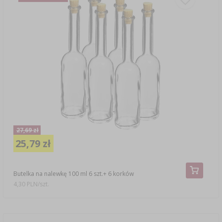
27,69 zł
25,79 zł
Butelka na nalewkę 100 ml 6 szt.+ 6 korków
4,30 PLN/szt.