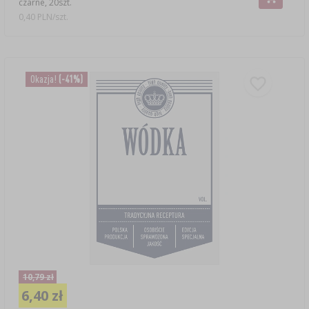
czarne, 20szt.
0,40 PLN/szt.
Okazja!
(-41%)
10,79 zł
6,40 zł