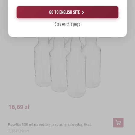
GO TO ENGLISH SITE
Nowość
Stay on this page
16,69 zł
Butelka 500 ml na wódkę, z czarną zakrętką, 6szt.
2,78 PLN/szt.