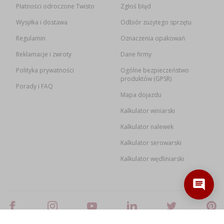
Płatności odroczone Twisto
Zgłoś błąd
Wysyłka i dostawa
Odbiór zużytego sprzętu
Regulamin
Oznaczenia opakowań
Reklamacje i zwroty
Dane firmy
Polityka prywatności
Ogólne bezpieczeństwo
produktów (GPSR)
Porady i FAQ
Mapa dojazdu
Kalkulator winiarski
Kalkulator nalewek
Kalkulator serowarski
Kalkulator wędliniarski