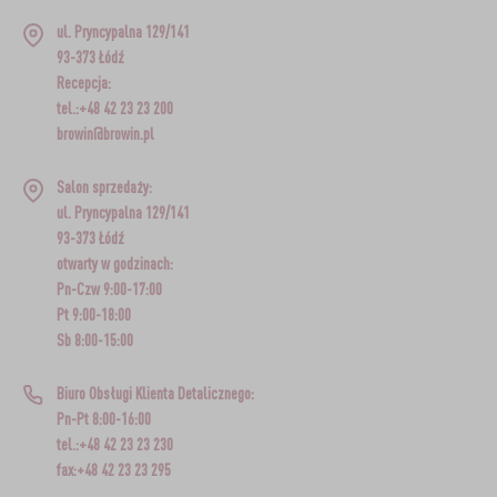
ul. Pryncypalna 129/141
93-373 Łódź
Recepcja:
tel.:+48 42 23 23 200
browin@browin.pl
Salon sprzedaży:
ul. Pryncypalna 129/141
93-373 Łódź
otwarty w godzinach:
Pn-Czw 9:00-17:00
Pt 9:00-18:00
Sb 8:00-15:00
Biuro Obsługi Klienta Detalicznego:
Pn-Pt 8:00-16:00
tel.:+48 42 23 23 230
fax:+48 42 23 23 295