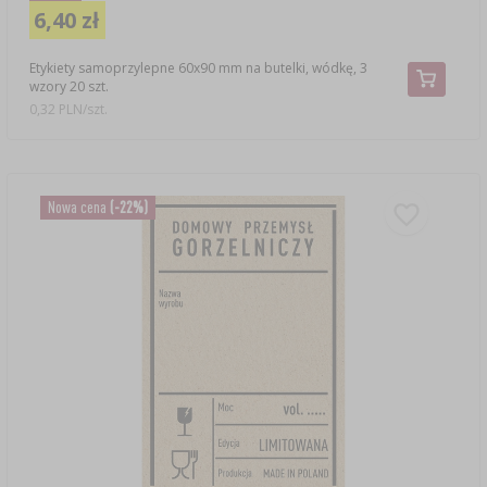
6,40 zł
Etykiety samoprzylepne 60x90 mm na butelki, wódkę, 3
wzory 20 szt.
0,32 PLN/szt.
Nowa cena
(-22%)