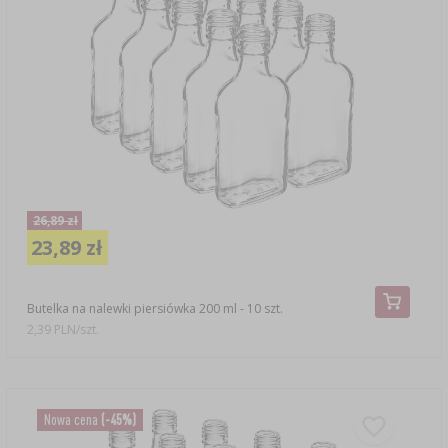
26,89 zł
23,89 zł
Butelka na nalewki piersiówka 200 ml - 10 szt.
2,39 PLN/szt.
Nowa cena
(-45%)