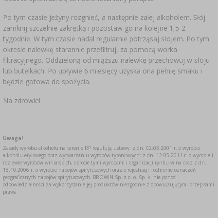
Po tym czasie jeżyny rozgnieć, a następnie zalej alkoholem. Słój
zamknij szczelnie zakrętką i pozostaw go na kolejne 1,5-2
tygodnie. W tym czasie nadal regularnie potrząsaj słojem. Po tym
okresie nalewkę starannie przefiltruj, za pomocą worka
filtracyjnego. Oddzieloną od miąższu nalewkę przechowuj w słoju
lub butelkach. Po upływie 6 miesięcy uzyska ona pełnię smaku i
będzie gotowa do spożycia.
Na zdrowie!
Uwaga!
Zasady wyrobu alkoholu na terenie RP regulują ustawy: z dn. 02.03.2001 r. o wyrobie
alkoholu etylowego oraz wytwarzaniu wyrobów tytoniowych: z dn. 12.05.2011 r. o wyrobie i
rozlewie wyrobów winiarskich, obrocie tymi wyrobami i organizacji rynku wina oraz z dn.
18.10.2006 r. o wyrobie napojów spirytusowych oraz o rejestracji i ochronie oznaczeń
geograficznych napojów spirytusowych. BROWIN Sp. z o. o. Sp. k. nie ponosi
odpowiedzialności za wykorzystanie jej produktów niezgodnie z obowiązującymi przepisami
prawa.