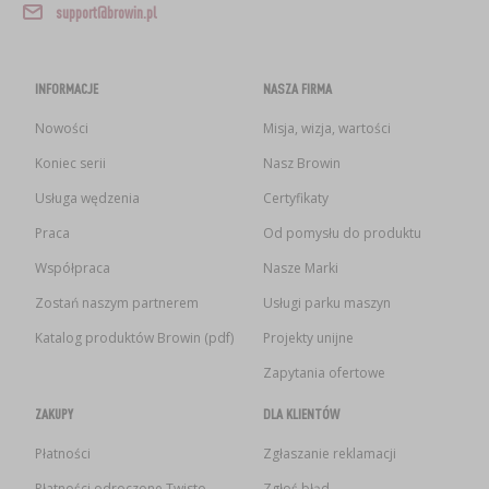
support@browin.pl
INFORMACJE
NASZA FIRMA
Nowości
Misja, wizja, wartości
Koniec serii
Nasz Browin
Usługa wędzenia
Certyfikaty
Praca
Od pomysłu do produktu
Współpraca
Nasze Marki
Zostań naszym partnerem
Usługi parku maszyn
Katalog produktów Browin (pdf)
Projekty unijne
Zapytania ofertowe
ZAKUPY
DLA KLIENTÓW
Płatności
Zgłaszanie reklamacji
Płatności odroczone Twisto
Zgłoś błąd