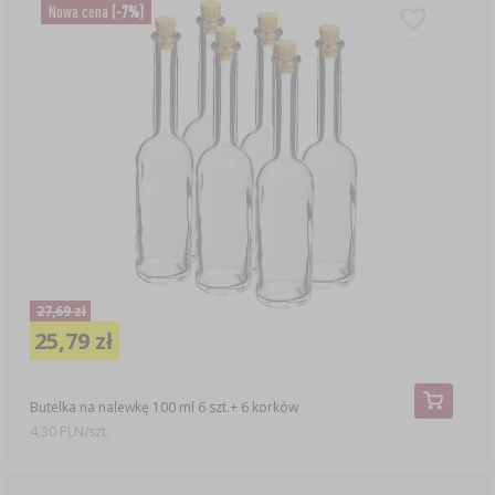
Nowa cena
(-7%)
27,69 zł
25,79 zł
Butelka na nalewkę 100 ml 6 szt.+ 6 korków
4,30 PLN/szt.