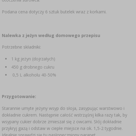
Podana cena dotyczy 6 sztuk butelek wraz z korkami.
Nalewka z jeżyn według domowego przepisu
Potrzebne składniki:
1 kg jeżyn (dojrzałych)
450 g drobnego cukru
0,5 L alkoholu 40-50%
Przygotowanie:
Starannie umyte jeżyny wsyp do słoja, zasypując warstwowo i
dokładnie cukrem. Następnie całość wstrząśnij kilka razy tak, by
wsypany cukier dobrze zmieszał się z owcami. Słój dokładnie
przykryj gazą i odstaw w ciepłe miejsce na ok. 1,5-2 tygodnie.
Idealnie sprawdzi się tu nasłoneczniony parapet.