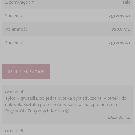
Z zamknięciem
tak
Sprzedaż
zgrzewka
Pojemność
350.0 ML
Sprzedaż
zgrzewka
OPINIE KLIENTÓW
ocena:
4
Tylko 4 gwiazdki, bo jedna butelka była stłuczona. A butelki do
nalewek. Kształt i pojemność w sam raz na upominek dla
Przyjaciół i Znajomych Królika 😀
2025-05-12
ocena:
5