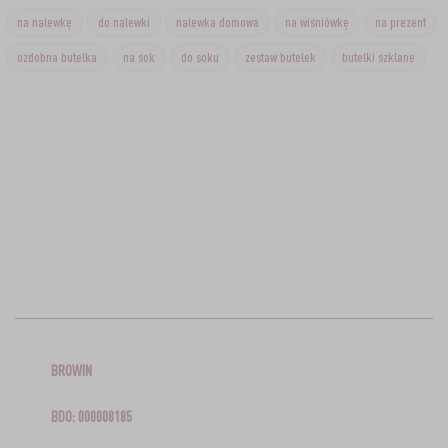
na nalewkę
do nalewki
nalewka domowa
na wiśniówkę
na prezent
ozdobna butelka
na sok
do soku
zestaw butelek
butelki szklane
BROWIN
BDO: 000008185