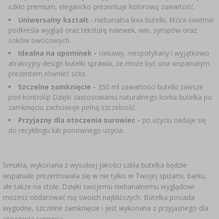
szkło premium, elegancko prezentuje kolorową zawartość.
SUBSTANCJE DODATKOWE
›
MIERNIKI, WSKAŹNIKI
GADŻETY DOMOWE
›
PEKLE, MARYNATY I ZIOŁA
Uniwersalny kształt
- niebanalna linia butelki, która świetnie
podkreśla wygląd oraz teksturę nalewek, win, syropów oraz
ETYKIETY
›
soków owocowych.
BUTELKI
MOTORYZACJA
KULTURY BAKTERII
Idealna na upominek -
ciekawy, niespotykany i wyjątkowo
BADANIA ALKOHOLU
atrakcyjny design butelki sprawia, że może być ona wspaniałym
›
GĄSIORY
LITERATURA WĘDLINIARSTWO
prezentem również sote.
Szczelne zamknięcie -
350 ml zawartości butelki zawsze
LITERATURA
pod kontrolą! Dzięki zastosowaniu naturalnego korka butelka po
AROMATY DYMU WĘDZARNICZEGO
REGAŁY
zamknięciu zachowuje pełną szczelność.
Przyjazny dla otoczenia surowiec -
po użyciu nadaje się
›
AROMATYZACJA
do recyklingu lub ponownego użycia.
LITERATURA
Smukła, wykonana z wysokiej jakości szkła butelka będzie
wspaniale prezentowała się w nie tylko w Twojej spiżarni, barku,
BADANIA WINA
ale także na stole. Dzięki swojemu niebanalnemu wyglądowi
możesz obdarować nią swoich najbliższych. Butelka posiada
wygodne, szczelne zamknięcie i jest wykonana z przyjaznego dla
ETYKIETY
otoczenia surowca.