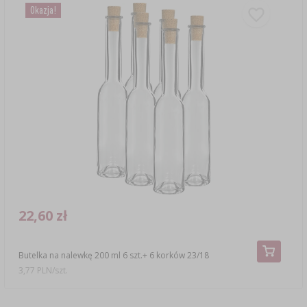
Okazja!
22,60 zł
Butelka na nalewkę 200 ml 6 szt.+ 6 korków 23/18
3,77 PLN/szt.