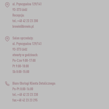
ul. Pryncypalna 129/141
93-373 Łódź
Recepcja:
tel.:+48 42 23 23 200
browin@browin.pl
Salon sprzedaży:
ul. Pryncypalna 129/141
93-373 Łódź
otwarty w godzinach:
Pn-Czw 9:00-17:00
Pt 9:00-18:00
Sb 8:00-15:00
Biuro Obsługi Klienta Detalicznego:
Pn-Pt 8:00-16:00
tel.:+48 42 23 23 230
fax:+48 42 23 23 295