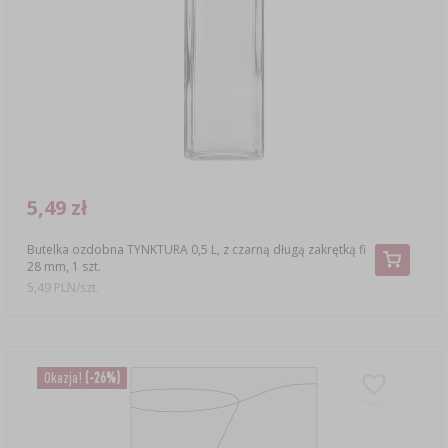
SUBSTANCJE DODATKOWE
›
MIERNIKI, WSKAŹNIKI
GADŻETY DOMOWE
›
PEKLE, MARYNATY I ZIOŁA
ETYKIETY
›
BUTELKI
MOTORYZACJA
KULTURY BAKTERII
BADANIA ALKOHOLU
›
GĄSIORY
LITERATURA WĘDLINIARSTWO
LITERATURA
AROMATY DYMU WĘDZARNICZEGO
REGAŁY
5,49 zł
Butelka ozdobna TYNKTURA 0,5 L, z czarną długą zakrętką fi
›
AROMATYZACJA
28 mm, 1 szt.
5,49 PLN/szt.
LITERATURA
BADANIA WINA
Okazja!
(-26%)
ETYKIETY