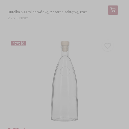
Butelka 500 ml na wódkę, z czarną zakrętką, 6szt.
2,78 PLN/szt.
Nowość