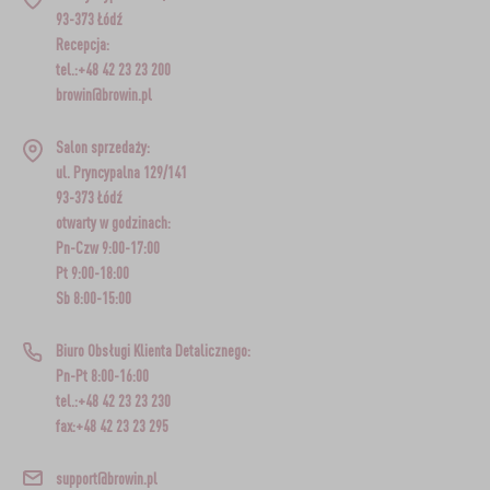
93-373 Łódź
Recepcja:
tel.:+48 42 23 23 200
browin@browin.pl
Salon sprzedaży:
ul. Pryncypalna 129/141
93-373 Łódź
otwarty w godzinach:
Pn-Czw 9:00-17:00
Pt 9:00-18:00
Sb 8:00-15:00
Biuro Obsługi Klienta Detalicznego:
Pn-Pt 8:00-16:00
tel.:+48 42 23 23 230
fax:+48 42 23 23 295
support@browin.pl