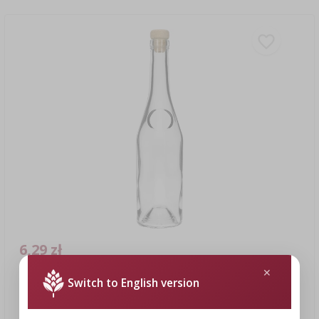
6,29 zł
Switch to English version
Butelka Herbowa 500 ml z korkiem-grzybkiem, 1 szt.
6,29 PLN/szt.