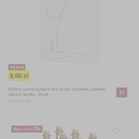
10,79 zł
8,00 zł
Etykiety samoprzylepne 60 x 90 mm na butelki, nalewkę,
alkohol, wódkę - 20 szt.
0,40 PLN/szt.
Nowa cena
(-7%)