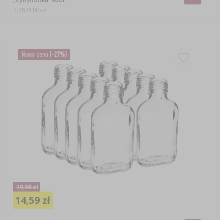
4,78 PLN/szt.
Nowa cena
(-27%)
19,98 zł
14,59 zł