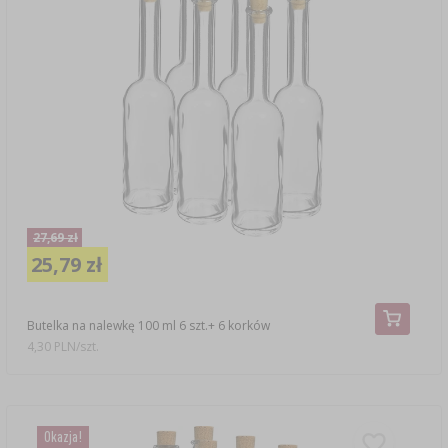
27,69 zł
25,79 zł
Butelka na nalewkę 100 ml 6 szt.+ 6 korków
4,30 PLN/szt.
Okazja!