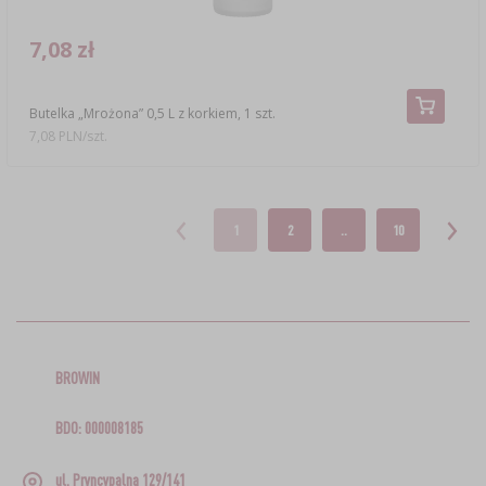
7,08 zł
Butelka „Mrożona” 0,5 L z korkiem, 1 szt.
7,08 PLN/szt.
1
2
..
10
BROWIN
BDO: 000008185
ul. Pryncypalna 129/141