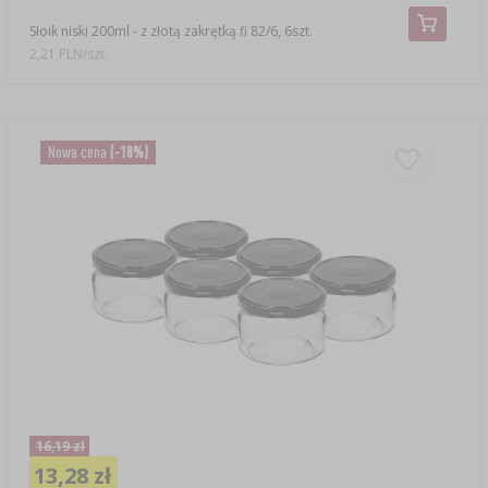
Słoik niski 200ml - z złotą zakrętką fi 82/6, 6szt.
2,21 PLN/szt.
Nowa cena
(-18%)
16,19 zł
13,28 zł