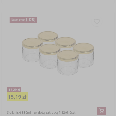
Nowa cena
(-12%)
17,29 zł
15,19 zł
Słoik niski 330ml - ze złotą zakrętką fi 82/6, 6szt.