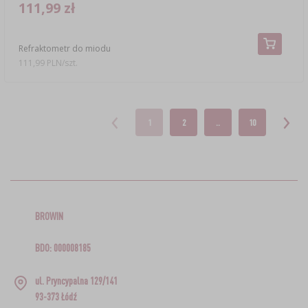
111,99 zł
Refraktometr do miodu
111,99 PLN/szt.
1
2
..
10
BROWIN
BDO: 000008185
ul. Pryncypalna 129/141
93-373 Łódź