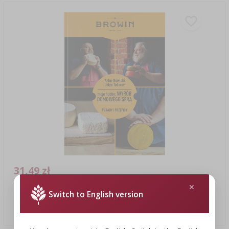
31,49 zł
Switch to English version
Moje hobby: Wyrób domowego sera - książka (w j. polskim)
31,49 PLN/szt.