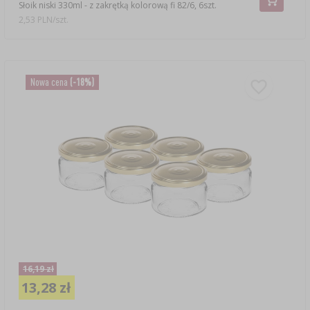
Słoik niski 330ml - z zakrętką kolorową fi 82/6, 6szt.
2,53 PLN/szt.
Nowa cena
(-18%)
16,19 zł
13,28 zł