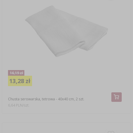
16,19 zł
13,28 zł
Chusta serowarska, tetrowa - 40x40 cm, 2 szt.
6,64 PLN/szt.