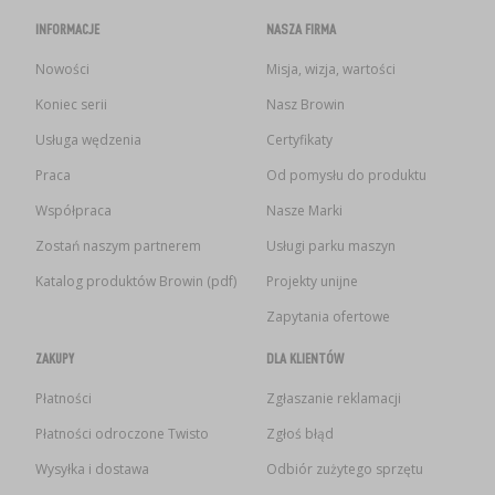
INFORMACJE
NASZA FIRMA
Nowości
Misja, wizja, wartości
Koniec serii
Nasz Browin
Usługa wędzenia
Certyfikaty
Praca
Od pomysłu do produktu
Współpraca
Nasze Marki
Zostań naszym partnerem
Usługi parku maszyn
Katalog produktów Browin (pdf)
Projekty unijne
Zapytania ofertowe
ZAKUPY
DLA KLIENTÓW
Płatności
Zgłaszanie reklamacji
Płatności odroczone Twisto
Zgłoś błąd
Wysyłka i dostawa
Odbiór zużytego sprzętu