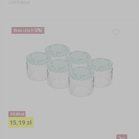
2,53 PLN/szt.
Nowa cena
(-12%)
17,29 zł
15,19 zł