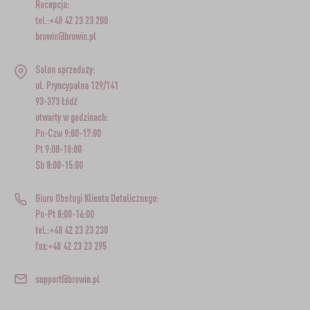
Recepcja:
tel.:+48 42 23 23 200
browin@browin.pl
Salon sprzedaży:
ul. Pryncypalna 129/141
93-373 Łódź
otwarty w godzinach:
Pn-Czw 9:00-17:00
Pt 9:00-18:00
Sb 8:00-15:00
Biuro Obsługi Klienta Detalicznego:
Pn-Pt 8:00-16:00
tel.:+48 42 23 23 230
fax:+48 42 23 23 295
support@browin.pl