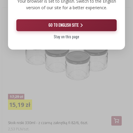
Your browser is set to English. Switch to the English
version of our site for a better experience.
Nowa cena
(-12%)
GO TO ENGLISH SITE
Stay on this page
17,29 zł
15,19 zł
Słoik niski 330ml - z czarną zakrętką fi 82/6, 6szt.
2,53 PLN/szt.