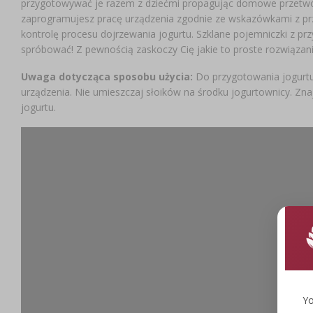
przygotowywać je razem z dziećmi propagując domowe przetwórs
zaprogramujesz pracę urządzenia zgodnie ze wskazówkami z prze
kontrolę procesu dojrzewania jogurtu. Szklane pojemniczki z 
spróbować! Z pewnością zaskoczy Cię jakie to proste rozwiązani
Uwaga dotycząca sposobu użycia:
Do przygotowania jogurtu,
urządzenia. Nie umieszczaj słoików na środku jogurtownicy. Zn
jogurtu.
Yo