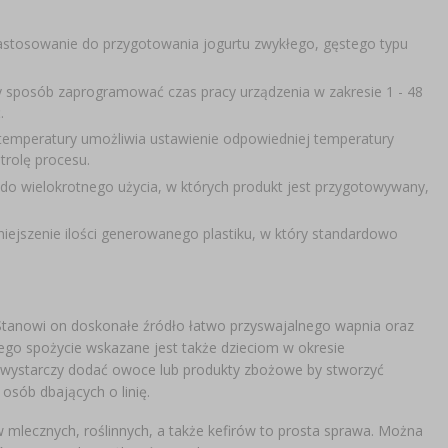
stosowanie do przygotowania jogurtu zwykłego, gęstego typu
 sposób zaprogramować czas pracy urządzenia w zakresie 1 - 48
ć.
 temperatury umożliwia ustawienie odpowiedniej temperatury
ntrolę procesu.
 do wielokrotnego użycia, w których produkt jest przygotowywany,
iejszenie ilości generowanego plastiku, w który standardowo
 Stanowi on doskonałe źródło łatwo przyswajalnego wapnia oraz
rego spożycie wskazane jest także dzieciom w okresie
j wystarczy dodać owoce lub produkty zbożowe by stworzyć
 osób dbających o linię.
mlecznych, roślinnych, a także kefirów to prosta sprawa. Można