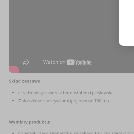
Skład zestawu:
urządzenie grzewcze z termostatem i przykrywką
7 słoiczków z pokrywkami (pojemność 180 ml)
Wymiary produktu:
pojemnik część zewnętrzna: wysokość 10,4 cm; szerokość 