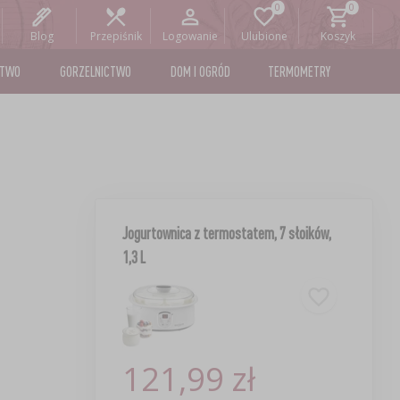
Blog
Przepiśnik
Logowanie
Ulubione
Koszyk
STWO
GORZELNICTWO
DOM I OGRÓD
TERMOMETRY
Jogurtownica z termostatem, 7 słoików,
1,3 L
121,99 zł