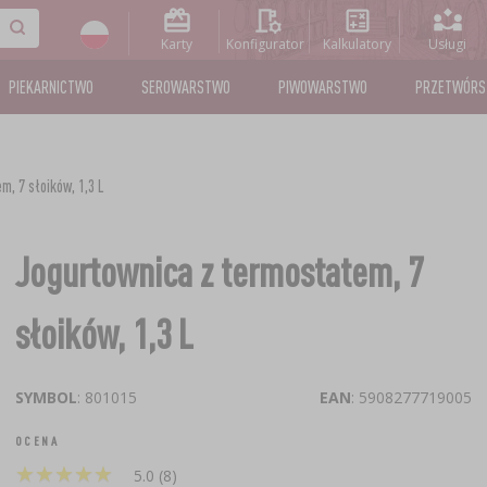
Karty
Konfigurator
Kalkulatory
Usługi
PIEKARNICTWO
SEROWARSTWO
PIWOWARSTWO
PRZETWÓR
, 7 słoików, 1,3 L
Jogurtownica z termostatem, 7
słoików, 1,3 L
SYMBOL
: 801015
EAN
: 5908277719005
OCENA
★
★
★
★
★
★
★
★
★
★
5.0 (8)