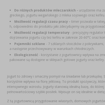
Do różnych produktów mleczarskich -
urządzenie ma za
greckiego, jogurtu wegańskiego z mleka sojowego oraz kefiru.
Możliwość regulacji czasu pracy -
timer pozwala w łatwy
h, odpowiednio do produktu jaki zdecydujemy się przygotowa
Możliwość regulacji temperatury
- precyzyjny regulator
dojrzewania jogurtu czy też kefiru w zakresie 20-60°C oraz ko
Pojemniki szklane
- 7 szklanych słoiczków z pokrywkami,
a następnie przechowywany w warunkach chłodniczych.
Ekologiczność
- korzystanie z jogurtownicy wpływa na zmn
pakowane są dostępne w sklepach gotowe jogurty oraz kefiry.
Jogurt to zdrowy i smaczny pomysł na śniadanie lub przekąskę.
korzystnie wpływa na florę jelitową. To produkt spożywczy, któ
intensywnego wzrostu. Jogurty stanowią idealną bazę, do które
pełnowartościowy szybki posiłek. Wpisuje on się idealnie w dietę
Z tą jogurtownicą przygotowanie własnych, domowych jogurtów 