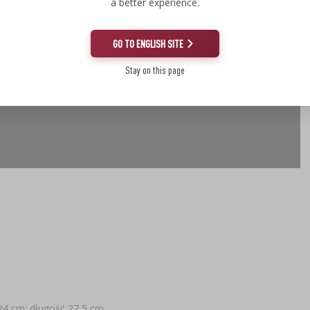
a better experience.
GO TO ENGLISH SITE
Stay on this page
24 cm; długość 27,5 cm