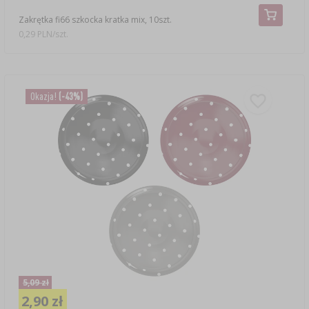
Zakrętka fi66 szkocka kratka mix, 10szt.
0,29 PLN/szt.
Okazja!
(-43%)
5,09 zł
2,90 zł