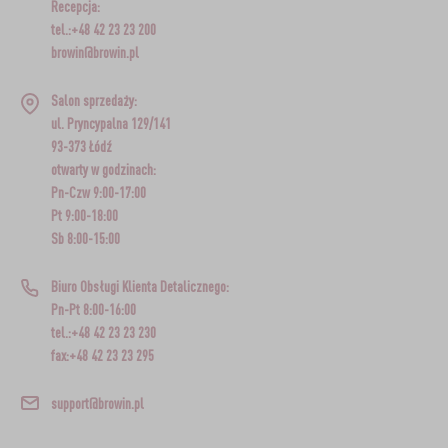
Recepcja:
tel.:+48 42 23 23 200
browin@browin.pl
Salon sprzedaży:
ul. Pryncypalna 129/141
93-373 Łódź
otwarty w godzinach:
Pn-Czw 9:00-17:00
Pt 9:00-18:00
Sb 8:00-15:00
Biuro Obsługi Klienta Detalicznego:
Pn-Pt 8:00-16:00
tel.:+48 42 23 23 230
fax:+48 42 23 23 295
support@browin.pl