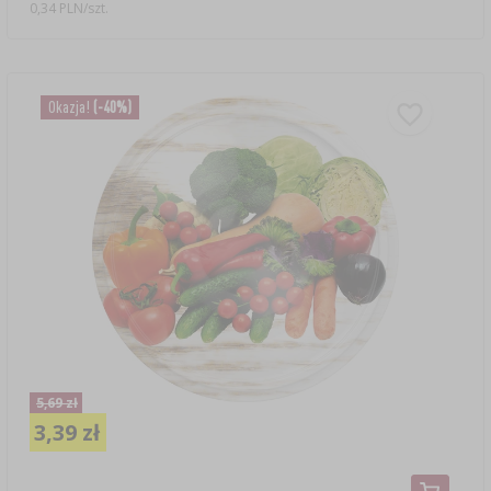
0,34 PLN/szt.
Okazja!
(-40%)
5,69 zł
3,39 zł