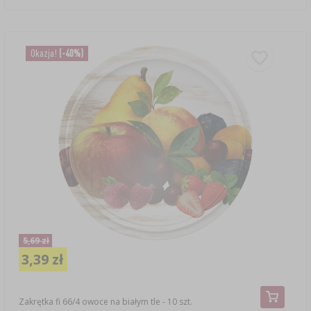
Okazja!
(-40%)
5,69 zł
3,39 zł
Zakrętka fi 66/4 owoce na białym tle - 10 szt.