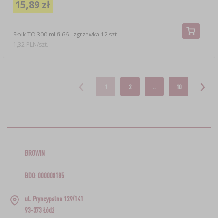
15,89 zł
Słoik TO 300 ml fi 66 - zgrzewka 12 szt.
1,32 PLN/szt.
1
2
..
10
BROWIN
BDO: 000008185
ul. Pryncypalna 129/141
93-373 Łódź