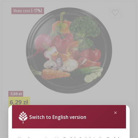
Nowa cena
(-17%)
7,59 zł
6,29 zł
Switch to English version
Zakrętka fi82/6 warzywa na czarnym tle - 10szt.
0,63 PLN/szt.