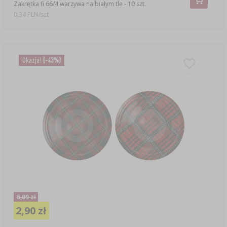
Zakrętka fi 66/4 warzywa na białym tle - 10 szt.
0,34 PLN/szt.
Okazja!
(-43%)
5,09 zł
2,90 zł