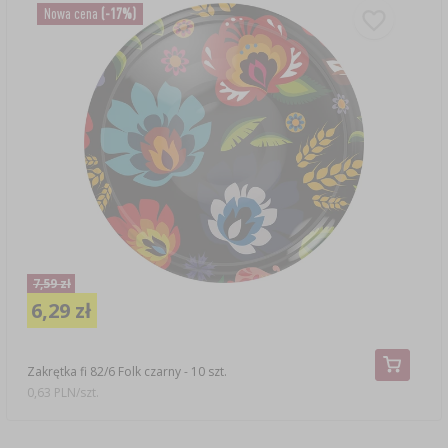
Nowa cena
(-17%)
7,59 zł
6,29 zł
Zakrętka fi 82/6 Folk czarny - 10 szt.
0,63 PLN/szt.