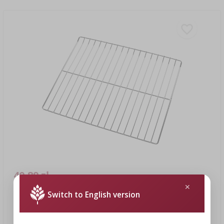
40,89 zł
Switch to English version
Ruszt do wędzarni elektrycznej dragON 330275
40,89 PLN/szt.