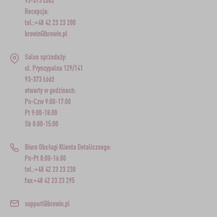
93-373 Łódź
Recepcja:
tel.:+48 42 23 23 200
browin@browin.pl
Salon sprzedaży:
ul. Pryncypalna 129/141
93-373 Łódź
otwarty w godzinach:
Pn-Czw 9:00-17:00
Pt 9:00-18:00
Sb 8:00-15:00
Biuro Obsługi Klienta Detalicznego:
Pn-Pt 8:00-16:00
tel.:+48 42 23 23 230
fax:+48 42 23 23 295
support@browin.pl