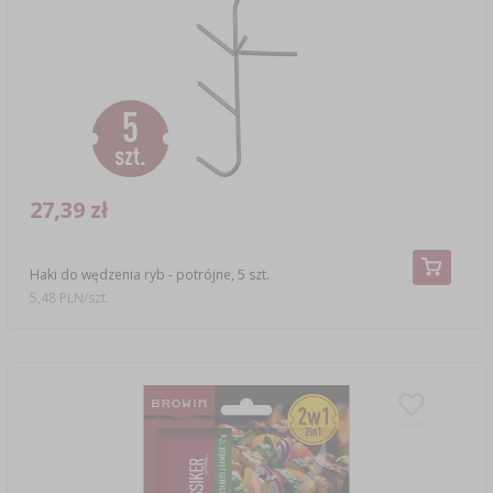
SUBSTANCJE DODATKOWE
›
MIERNIKI, WSKAŹNIKI
GADŻETY DOMOWE
›
PEKLE, MARYNATY I ZIOŁA
ETYKIETY
›
BUTELKI
MOTORYZACJA
KULTURY BAKTERII
BADANIA ALKOHOLU
›
GĄSIORY
LITERATURA WĘDLINIARSTWO
LITERATURA
27,39 zł
AROMATY DYMU WĘDZARNICZEGO
REGAŁY
Haki do wędzenia ryb - potrójne, 5 szt.
›
AROMATYZACJA
5,48 PLN/szt.
LITERATURA
BADANIA WINA
ETYKIETY