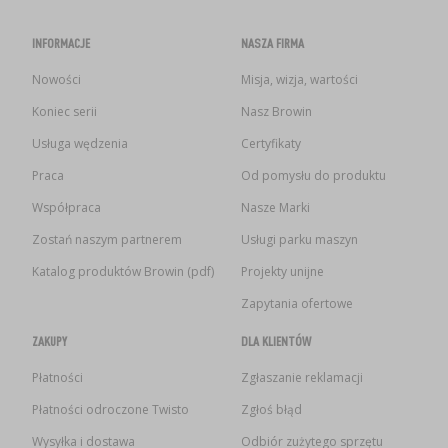
INFORMACJE
NASZA FIRMA
Nowości
Misja, wizja, wartości
Koniec serii
Nasz Browin
Usługa wędzenia
Certyfikaty
Praca
Od pomysłu do produktu
Współpraca
Nasze Marki
Zostań naszym partnerem
Usługi parku maszyn
Katalog produktów Browin (pdf)
Projekty unijne
Zapytania ofertowe
ZAKUPY
DLA KLIENTÓW
Płatności
Zgłaszanie reklamacji
Płatności odroczone Twisto
Zgłoś błąd
Wysyłka i dostawa
Odbiór zużytego sprzętu