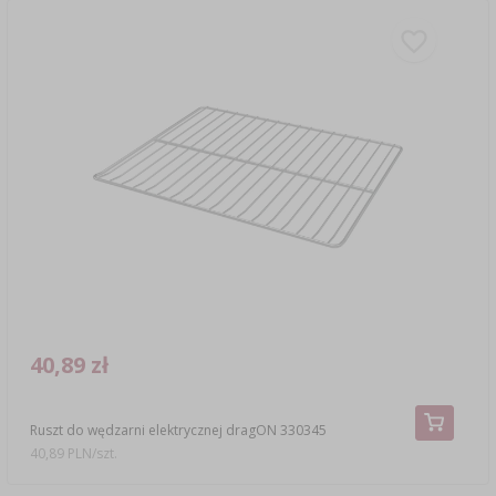
40,89 zł
Ruszt do wędzarni elektrycznej dragON 330345
40,89 PLN/szt.