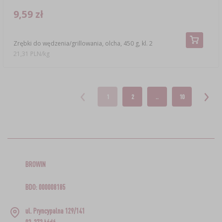
9,59 zł
Zrębki do wędzenia/grillowania, olcha, 450 g, kl. 2
21,31 PLN/kg
1
2
..
10
BROWIN
BDO: 000008185
ul. Pryncypalna 129/141